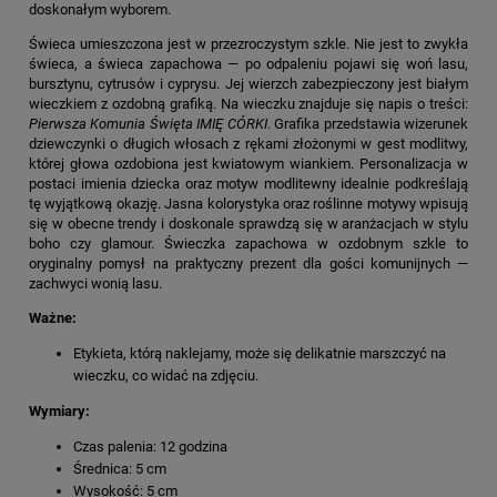
doskonałym wyborem.
Świeca umieszczona jest w przezroczystym szkle. Nie jest to zwykła
świeca, a
świeca zapachowa
— po odpaleniu pojawi się woń lasu,
bursztynu, cytrusów i cyprysu. Jej wierzch zabezpieczony jest białym
wieczkiem z ozdobną grafiką. Na wieczku znajduje się napis o treści:
Pierwsza Komunia Święta IMIĘ CÓRKI
. Grafika przedstawia wizerunek
dziewczynki o długich włosach z rękami złożonymi w gest modlitwy,
której głowa ozdobiona jest kwiatowym wiankiem. Personalizacja w
postaci imienia dziecka oraz motyw modlitewny idealnie podkreślają
tę wyjątkową okazję. Jasna kolorystyka oraz roślinne motywy wpisują
się w obecne trendy i doskonale sprawdzą się w aranżacjach w stylu
boho czy glamour.
Świeczka zapachowa w ozdobnym szkle
to
oryginalny pomysł na praktyczny
prezent dla gości komunijnych
—
zachwyci wonią lasu.
Ważne:
Etykieta, którą naklejamy, może się delikatnie marszczyć na
wieczku, co widać na zdjęciu.
Wymiary:
Czas palenia:
12 godzina
Średnica:
5 cm
Wysokość:
5 cm