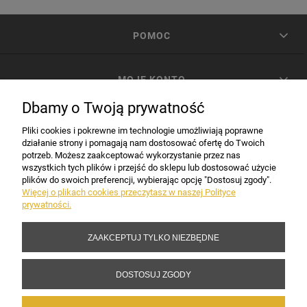
POMOC
MOJE KONTO
Dbamy o Twoją prywatność
PŁATNOŚCI I DOSTAWA
Pliki cookies i pokrewne im technologie umożliwiają poprawne
działanie strony i pomagają nam dostosować ofertę do Twoich
potrzeb. Możesz zaakceptować wykorzystanie przez nas
INFORMACJE
wszystkich tych plików i przejść do sklepu lub dostosować użycie
plików do swoich preferencji, wybierając opcję "Dostosuj zgody".
Więcej o plikach cookies przeczytasz w naszej Polityce
prywatności.
DANE FIRMY
ZAAKCEPTUJ TYLKO NIEZBĘDNE
Copyright 2017-2026 Sakramento.pl
DOSTOSUJ ZGODY