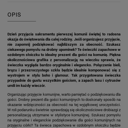
OPIS
Dzień przyjęcia sakramentu pierwszej komunii świętej to radosna
okazja do świętowania dla całej rodziny. Jeśli organizujesz przyjęcie,
nie zapomnij podziękować najbliższym za obecność. Szukasz
ciekawego pomysłu na drobny upominek? Te świeczki zapachowe w
ozdobnym słoiczku to idealny prezent dla gości na komunię. Piękna
okolicznościowa grafika z personalizacją na wieczku sprawia, że
świeczka wygląda bardzo oryginalnie i elegancko. Połączenie bieli,
brązu i przezroczystego szkła będzie idealnie komponować się z
wystrojem w stylu boho i glamour. Tak przygotowana świeczka
przypadnie do gustu wszystkim gościom, a zapach lasu i cytrusów
umili im każdy wieczór.
Organizując przyjęcie komunijne, warto pamiętać o podziękowaniu dla
gości. Drobny prezent dla gości komunijnych to doskonały sposób na
okazanie wdzięczności za obecność na tej wyjątkowej uroczystości.
W roli podarunku świetnie sprawdzają się okolicznościowe drobiazgi z
personalizacją utrzymane w stylistyce komunijnej. Szukasz pomysłu
na oryginalne i eleganckie podziękowanie dla gości komunijnych na
przyjęciu córki? Ta świeca zapachowa w ozdobnym słoiczku będzie