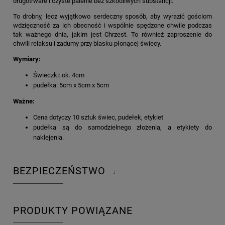
długotrwałe i czyste palenie bez szkodliwych substancji.
To drobny, lecz wyjątkowo serdeczny sposób, aby wyrazić gościom
wdzięczność za ich obecność i wspólnie spędzone chwile podczas
tak ważnego dnia, jakim jest Chrzest. To również zaproszenie do
chwili relaksu i zadumy przy blasku płonącej świecy.
Wymiary:
Świeczki: ok. 4cm
pudełka: 5cm x 5cm x 5cm
Ważne:
Cena dotyczy 10 sztuk świec, pudełek, etykiet
pudełka są do samodzielnego złożenia, a etykiety do
naklejenia.
BEZPIECZEŃSTWO
↓
PRODUKTY POWIĄZANE