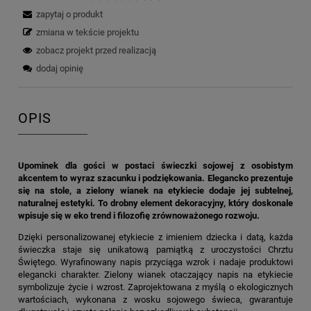
zapytaj o produkt
zmiana w tekście projektu
zobacz projekt przed realizacją
dodaj opinię
OPIS
Upominek dla gości w postaci świeczki sojowej z osobistym
akcentem to wyraz szacunku i podziękowania. Elegancko prezentuje
się na stole, a zielony wianek na etykiecie dodaje jej subtelnej,
naturalnej estetyki. To drobny element dekoracyjny, który doskonale
wpisuje się w eko trend i filozofię zrównoważonego rozwoju.
Dzięki personalizowanej etykiecie z imieniem dziecka i datą, każda
świeczka staje się unikatową pamiątką z uroczystości Chrztu
Świętego. Wyrafinowany napis przyciąga wzrok i nadaje produktowi
elegancki charakter. Zielony wianek otaczający napis na etykiecie
symbolizuje życie i wzrost. Zaprojektowana z myślą o ekologicznych
wartościach, wykonana z wosku sojowego świeca, gwarantuje