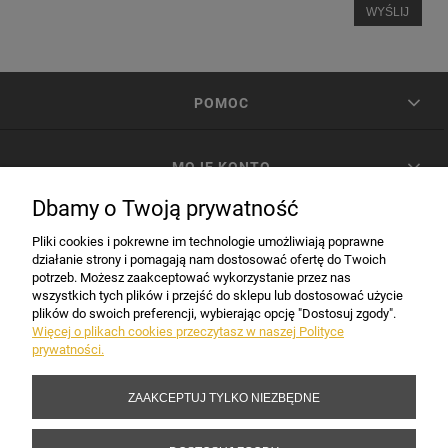
WYŚLIJ
POMOC
MOJE KONTO
Dbamy o Twoją prywatność
PŁATNOŚCI I DOSTAWA
Pliki cookies i pokrewne im technologie umożliwiają poprawne
działanie strony i pomagają nam dostosować ofertę do Twoich
potrzeb. Możesz zaakceptować wykorzystanie przez nas
INFORMACJE
wszystkich tych plików i przejść do sklepu lub dostosować użycie
plików do swoich preferencji, wybierając opcję "Dostosuj zgody".
Więcej o plikach cookies przeczytasz w naszej Polityce
prywatności.
DANE FIRMY
ZAAKCEPTUJ TYLKO NIEZBĘDNE
Copyright 2017-2026 Sakramento.pl