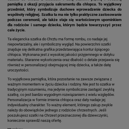
pamiątkę z okazji przyjęcia sakramentu dla chłopca. To wyjątkowy
przedmiot, który symbolizuje duchowe wprowadzenie dziecka do
wspólnoty religijnej. Szatka ta ma nie tylko praktyczne zastosowanie
podczas ceremonii, ale także staje się wartościowym upominkiem
dla rodziców i samego dziecka, którym będzie towarzyszyć przez
całe życie.
Ta elegancka szatka do Chrztu ma formę rombu, co nadaje jej
niepowtarzalny, ale i symboliczny wygląd. Na powierzchni szatki
znajduje się delikatna grafika przedstawiająca kontur śpiącego
chłopca. Wykonana jest z wysokiej jakości przyjemnego w dotyku
materiału. Staranne wykończenia oraz dbałość o detale przejawia się
również w personalizacji obejmującej imię dziecka, a także datę
uroczystości.
To wyjątkowa pamiątka, która pozostanie na zawsze związana z
ważnym momentem w życiu dziecka i rodziny. Nie jest to szatka w
tradycyjnym rozumieniu, ma jedynie symbolicznie zastąpić zwykłą
szatkę, co jest bardzo wygodnym rozwiązaniem z wielu względów.
Personalizacja w formie imienia chłopca oraz daty nadaje jej
indywidualny charakter. To ważny element, którego zakup zwykle
należy do obowiązków jednego z rodziców chrzestnych. Jeśli
poszukujesz szatki na Chrzest przeznaczonej dla dziewczynki,
koniecznie sprawdź naszą ofertę.