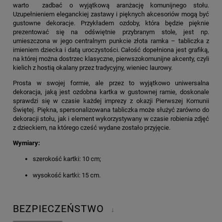
warto zadbać o wyjątkową aranżację komunijnego stołu.
Uzupełnieniem eleganckiej zastawy i pięknych akcesoriów mogą być
gustowne dekoracje. Przykładem ozdoby, która będzie pięknie
prezentować się na odświętnie przybranym stole, jest np.
umieszczona w jego centralnym punkcie złota ramka – tabliczka z
imieniem dziecka i datą uroczystości. Całość dopełniona jest grafiką,
na której można dostrzec klasyczne, pierwszokomunijne akcenty, czyli
kielich z hostią okalany przez tradycyjny, wieniec laurowy.
Prosta w swojej formie, ale przez to wyjątkowo uniwersalna
dekoracja, jaką jest ozdobna kartka w gustownej ramie, doskonale
sprawdzi się w czasie każdej imprezy z okazji Pierwszej Komunii
Świętej. Piękna, spersonalizowana tabliczka może służyć zarówno do
dekoracji stołu, jak i element wykorzystywany w czasie robienia zdjęć
z dzieckiem, na którego cześć wydane zostało przyjęcie.
Wymiary:
szerokość kartki: 10 cm;
wysokość kartki: 15 cm.
BEZPIECZEŃSTWO
↓