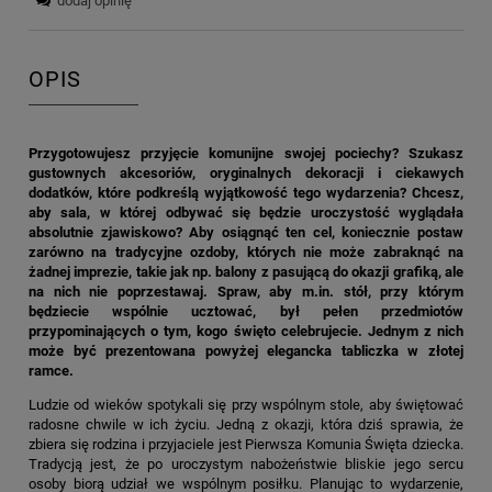
dodaj opinię
OPIS
Przygotowujesz przyjęcie komunijne swojej pociechy? Szukasz
gustownych akcesoriów, oryginalnych dekoracji i ciekawych
dodatków, które podkreślą wyjątkowość tego wydarzenia? Chcesz,
aby sala, w której odbywać się będzie uroczystość wyglądała
absolutnie zjawiskowo? Aby osiągnąć ten cel, koniecznie postaw
zarówno na tradycyjne ozdoby, których nie może zabraknąć na
żadnej imprezie, takie jak np. balony z pasującą do okazji grafiką, ale
na nich nie poprzestawaj. Spraw, aby m.in. stół, przy którym
będziecie wspólnie ucztować, był pełen przedmiotów
przypominających o tym, kogo święto celebrujecie. Jednym z nich
może być prezentowana powyżej elegancka tabliczka w złotej
ramce.
Ludzie od wieków spotykali się przy wspólnym stole, aby świętować
radosne chwile w ich życiu. Jedną z okazji, która dziś sprawia, że
zbiera się rodzina i przyjaciele jest Pierwsza Komunia Święta dziecka.
Tradycją jest, że po uroczystym nabożeństwie bliskie jego sercu
osoby biorą udział we wspólnym posiłku. Planując to wydarzenie,