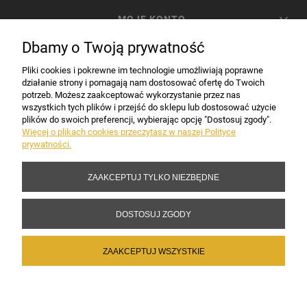
MOJE KONTO
Dbamy o Twoją prywatność
PŁATNOŚCI I DOSTAWA
Pliki cookies i pokrewne im technologie umożliwiają poprawne
działanie strony i pomagają nam dostosować ofertę do Twoich
potrzeb. Możesz zaakceptować wykorzystanie przez nas
INFORMACJE
wszystkich tych plików i przejść do sklepu lub dostosować użycie
plików do swoich preferencji, wybierając opcję "Dostosuj zgody".
Więcej o plikach cookies przeczytasz w naszej Polityce
prywatności.
DANE FIRMY
ZAAKCEPTUJ TYLKO NIEZBĘDNE
Copyright 2017-2026 Sakramento.pl
DOSTOSUJ ZGODY
ZAAKCEPTUJ WSZYSTKIE
POKAŻ PEŁNĄ WERSJĘ STRONY
Sklep internetowy Shoper Premium