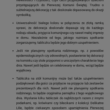
niewinności i czystości, czyli cech przypisywanych dzieciom
przystępujących do Pierwszej Komunii Świętej. Trudno o
subtelniejszą dekorację z tak doskonale dopasowaną do okazji
symboliką.
Uniwersalność białego koloru w połączeniu ze złotą ramką
sprawi, że dekoracja doskonale dopasuje się do każdego
rodzaju obiadu, przyjęcia komunijnego czy nawet małej imprezy
w domu. Niezależnie od tego, jakiego rozmiaru spotkanie
zorganizujemy, tabliczka będzie jego dobrym uzupełnieniem.
Jeśli nie planujemy spotkania rodzinnego, np. z powodów
epidemiologicznych czy zdrowotnych, postawienie tej dekoracji
na kominku czy stole przypomni o uroczystym charakterze tego
dnia. Nawet jeśli będzie on celebrowany w domu, wciąż będzie
wyjątkowy.
Tabliczka na stół komunijny może być także uzupełnieniem
podziękowań dla gości za przybycie na przyjęcie lub zestawów
prezentowych dla nich. Nawet jeśli nie planujemy spotkania
rodzinnego, to będzie oryginalna pamiątka z tego wyjątkowego
dnia. Wysłanie kilku tabliczek do najbliższych razem z innymi
podarkami, np. krówkami czy bilecikami z kolekcji Delikatne
Lilie, będzie ciekawym sposobem upamiętnienia Pierwszej