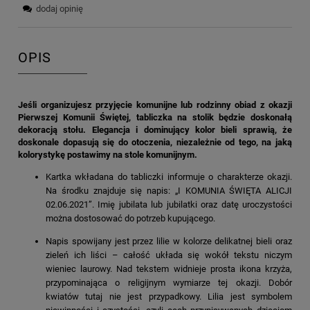
dodaj opinię
OPIS
Jeśli organizujesz przyjęcie komunijne lub rodzinny obiad z okazji
Pierwszej Komunii Świętej, tabliczka na stolik będzie doskonałą
dekoracją stołu. Elegancja i dominujący kolor bieli sprawią, że
doskonale dopasują się do otoczenia, niezależnie od tego, na jaką
kolorystykę postawimy na stole komunijnym.
Kartka wkładana do tabliczki informuje o charakterze okazji.
Na środku znajduje się napis: „I KOMUNIA ŚWIĘTA ALICJI
02.06.2021”. Imię jubilata lub jubilatki oraz datę uroczystości
można dostosować do potrzeb kupującego.
Napis spowijany jest przez lilie w kolorze delikatnej bieli oraz
zieleń ich liści – całość układa się wokół tekstu niczym
wieniec laurowy. Nad tekstem widnieje prosta ikona krzyża,
przypominająca o religijnym wymiarze tej okazji. Dobór
kwiatów tutaj nie jest przypadkowy. Lilia jest symbolem