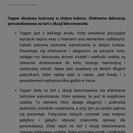
Topper akrylowy lustrzany w złotym kolorze. Efektowna dekoracja
personalizowana na tort z okazji bierzmowania.
Topper jest z lekkiego akrylu, który umożliwia precyzyjne
wycięcie napisu wraz z imieniem oraz elementów ozdobnych.
Całość pokrywa lustrzane wykończenie w złotym kolorze.
Prezentuje się efektownie i elegancko na szczycie tortu,
nadając mu luksusowy akcent. Kształt i wielkość ozdoby są
starannie dostosowane do tortu, tworząc harmonijną i
estetyczną całość. Napis jest osadzony na dwóch długich
patyczkach, które należy wbić w ciasto. Jest trwały i z
powodzeniem wytrzyma kilka godzin w torcie.
Topper złoty na tort z okazji bierzmowania ma efektowne
lustrzane wykończenie, które sprawia, że jest to wyjątkowa
ozdoba. To element, który dodaje elegancji i podkreśla
podniosły charakter wydarzenia, a przy tym po prostu pięknie
się prezentuje. Połączenie różnych czcionek oraz motywu
gołębicy i gałązki stanowi znakomitą oprawę dla
personalizacji. Złoty napis na tort z okazji bierzmowania
stanowi efektowną ozdobę, która przyciąga wzrok i podkreśla