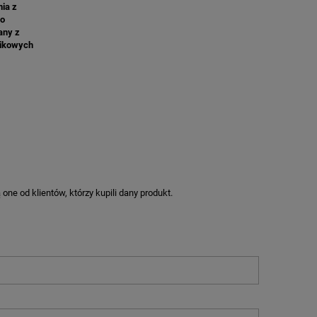
nia z
do
any z
tikowych
ne od klientów, którzy kupili dany produkt.