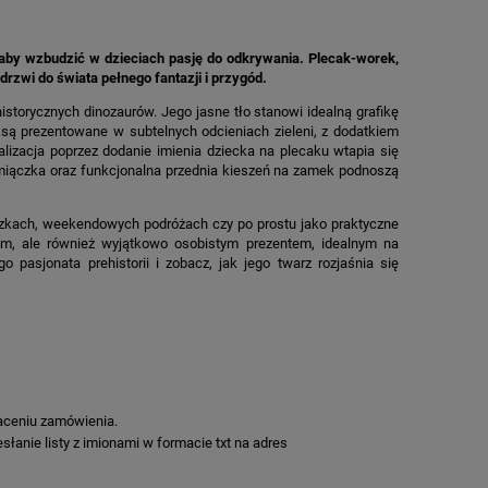
by wzbudzić w dzieciach pasję do odkrywania. Plecak-worek,
rzwi do świata pełnego fantazji i przygód.
storycznych dinozaurów. Jego jasne tło stanowi idealną grafikę
y są prezentowane w subtelnych odcieniach zieleni, z dodatkiem
lizacja poprzez dodanie imienia dziecka na plecaku wtapia się
amiączka oraz funkcjonalna przednia kieszeń na zamek podnoszą
czkach, weekendowych podróżach czy po prostu jako praktyczne
nym, ale również wyjątkowo osobistym prezentem, idealnym na
o pasjonata prehistorii i zobacz, jak jego twarz rozjaśnia się
aceniu zamówienia.
łanie listy z imionami w formacie txt na adres