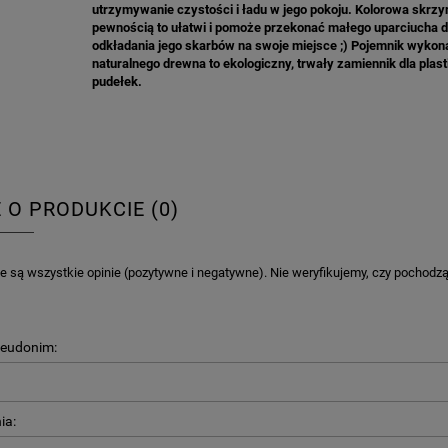
utrzymywanie czystości i ładu w jego pokoju. Kolorowa skrzy
pewnością to ułatwi i pomoże przekonać małego uparciucha 
6,98 zł
4,30 zł
odkładania jego skarbów na swoje miejsce ;) Pojemnik wykon
naturalnego drewna to ekologiczny, trwały zamiennik dla plas
na regularna:
9,98 zł
Cena regularna:
7,30 zł
pudełek.
jniższa cena:
3,00 zł
Najniższa cena:
7,30 zł
DO KOSZYKA
DO KOSZYKA
E O PRODUKCIE (0)
 są wszystkie opinie (pozytywne i negatywne). Nie weryfikujemy, czy pochodzą o
seudonim:
ia: