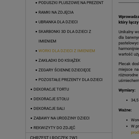
PODUSZKI PLUSZOWE NA PREZENT
RAMKI NA ZDJĘCIA
Wprowadzan
UBRANKA DLA DZIECI
który łączy
SKARBONKI 3D DLA DZIECI Z
Unikalny wo
dla barwnyc
IMIENIEM
pastelowyc
harmonijni
WORKI DLA DZIECI Z IMIENIEM
wartość uż
ZAKŁADKI DO KSIĄŻEK
Plecak dos
miejsce na
ZEGARY ŚCIENNE DZIECIĘCE
różnorodne 
POZOSTAŁE PREZENTY DLA DZIECI
uśmiechem
DEKORACJE TORTU
Wymiary:
DEKORACJE STOŁU
34,5
DEKORACJE SALI
Ważne:
ZABAWY NA URODZINY DZIECI
Wore
W pr
REKWIZYTY DO ZDJĘĆ
prod
CHRZEST I ROCZEK 2W1