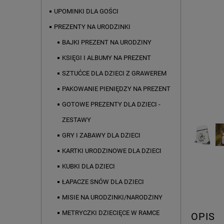
UPOMINKI DLA GOŚCI
PREZENTY NA URODZINKI
BAJKI PREZENT NA URODZINY
KSIĘGI I ALBUMY NA PREZENT
SZTUĆCE DLA DZIECI Z GRAWEREM
PAKOWANIE PIENIĘDZY NA PREZENT
GOTOWE PREZENTY DLA DZIECI -
ZESTAWY
GRY I ZABAWY DLA DZIECI
KARTKI URODZINOWE DLA DZIECI
KUBKI DLA DZIECI
ŁAPACZE SNÓW DLA DZIECI
MISIE NA URODZINKI/NARODZINY
METRYCZKI DZIECIĘCE W RAMCE
OPIS