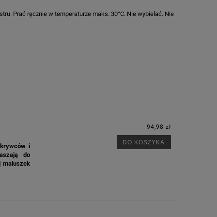
stru. Prać ręcznie w temperaturze maks. 30°C. Nie wybielać. Nie
94,98 zł
DO KOSZYKA
dkrywców i
raszają do
j maluszek