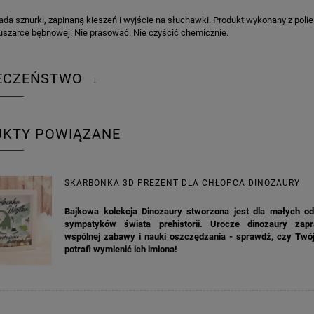
:
da sznurki, zapinaną kieszeń i wyjście na słuchawki. Produkt wykonany z polie
uszarce bębnowej. Nie prasować. Nie czyścić chemicznie.
IECZEŃSTWO
↓
UKTY POWIĄZANE
SKARBONKA 3D PREZENT DLA CHŁOPCA DINOZAURY
Bajkowa kolekcja Dinozaury stworzona jest dla małych o
sympatyków świata prehistorii. Urocze dinozaury zap
wspólnej zabawy i nauki oszczędzania - sprawdź, czy Twó
potrafi wymienić ich imiona!