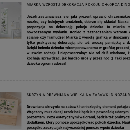
MIARKA WZROSTU DEKORACJA POKOJU CHŁOPCA DIN
Jeżeli zastanawiasz się, jaki prezent sprawić chrześniako
roczku, czy kolejnych urodzinek, dobrze się składa! Nasza
propozycja na dekorację pokoju dziecka to miarka 
nowoczesnym wydaniu. Koniec z zaznaczaniem wzrostu 
ścianie czy framudze! Miarka z wesołą grafiką w dinozaury
tylko praktyczną dekoracją, ale też uroczą pamiątką z dz
Dzięki imieniu dziecka wkomponowanemu w grafikę prezent j
w swoim rodzaju i niepowtarzalny! Nie od dziś wiadomo, że
kochają sprawdzać, jak bardzo urosły przez noc ;) Taki pre
dziecku ogrom radości!
SKRZYNIA DREWNIANA WIELKA NA ZABAWKI DINOZAU
Drewniana skrzynia na zabawki to niezbędny element pokoju 
Wręczony mu z okazji urodzinek będzie z pewnością udanym
prezentem. Poza estetycznymi walorami, będzie też praktyc
KA PODZIĘKOWANIE ZŁOTA
GIRLANDA BIAŁE PIÓRKA ZE ZŁOTE
dodatkiem, który pomoże uporządkować pokoik dziecka. Nau
ONKA KWADRAT 10SZT
porządku zaczęta jak najwcześniej pomoże wpoić dziecku