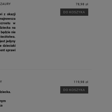
OZAURY
78,98 zł
DO KOSZYKA
wi z okazji
 najnowsza
wzrostu w
dziecka na
 będzie nie
ieciństwa.
est jedyny
 dzieciaki
zent sprawi
RY
119,98 zł
DO KOSZYKA
dziecka.
znym
M
ka