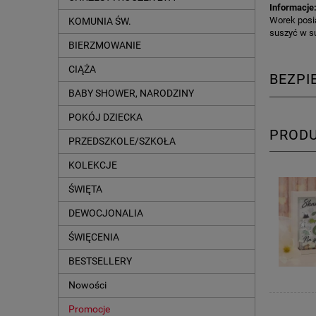
Informacje
Worek posia
KOMUNIA ŚW.
suszyć w s
BIERZMOWANIE
CIĄŻA
BEZP
BABY SHOWER, NARODZINY
POKÓJ DZIECKA
PROD
PRZEDSZKOLE/SZKOŁA
KOLEKCJE
ŚWIĘTA
DEWOCJONALIA
ŚWIĘCENIA
BESTSELLERY
Nowości
Promocje