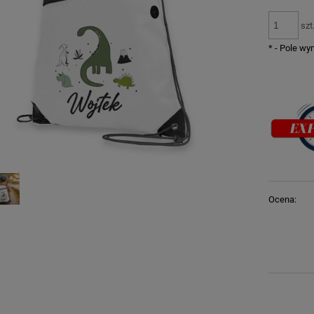
szt
*
- Pole w
Ocena: