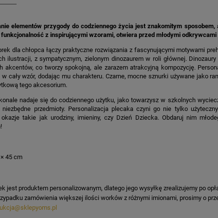
ie elementów przygody do codziennego życia jest znakomitym sposobem, a
 funkcjonalność z inspirującymi wzorami, otwiera przed młodymi odkrywcami d
rek dla chłopca łączy praktyczne rozwiązania z fascynującymi motywami prehi
h ilustracji, z sympatycznym, zielonym dinozaurem w roli głównej. Dinozaur
h akcentów, co tworzy spokojną, ale zarazem atrakcyjną kompozycję. Persona
e w cały wzór, dodając mu charakteru. Czarne, mocne sznurki używane jako r
ytkową tego akcesorium.
konale nadaje się do codziennego użytku, jako towarzysz w szkolnych wycie
 niezbędne przedmioty. Personalizacja plecaka czyni go nie tylko użytecz
okazje takie jak urodziny, imieniny, czy Dzień Dziecka. Obdaruj nim młodeg
!
 × 45 cm
k jest produktem personalizowanym, dlatego jego wysyłkę zrealizujemy po opł
zypadku zamówienia większej ilości worków z różnymi imionami, prosimy o przes
ukcja@sklepyoms.pl