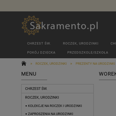
CHRZEST ŚW.
ROCZEK, URODZINKI
CH
POKÓJ DZIECKA
PRZEDSZKOLE/SZKOŁA
»
»
ROCZEK, URODZINKI
PREZENTY NA URODZINKI
MENU
WOREK
CHRZEST ŚW.
ROCZEK, URODZINKI
KOLEKCJE NA ROCZEK I URODZINKI
ZAPROSZENIA NA URODZINKI