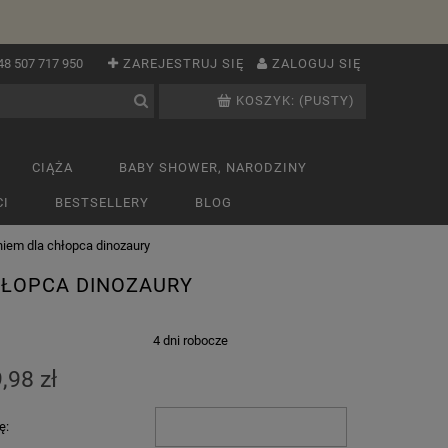
48 507 717 950
ZAREJESTRUJ SIĘ
ZALOGUJ SIĘ
KOSZYK:
(PUSTY)
CIĄŻA
BABY SHOWER, NARODZINY
I
BESTSELLERY
BLOG
iem dla chłopca dinozaury
HŁOPCA DINOZAURY
:
4 dni robocze
,98 zł
ę: