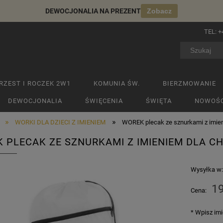
DEWOCJONALIA NA PREZENT
Zobacz
TEL:
+
RZEST I ROCZEK 2W1
KOMUNIA ŚW.
BIERZMOWANIE
DEWOCJONALIA
ŚWIĘCENIA
ŚWIĘTA
NOWOŚC
»
»
WORKI DLA DZIECI Z IMIENIEM
WOREK plecak ze sznurkami z imien
 PLECAK ZE SZNURKAMI Z IMIENIEM DLA C
Wysyłka w
19
Cena:
*
Wpisz imi