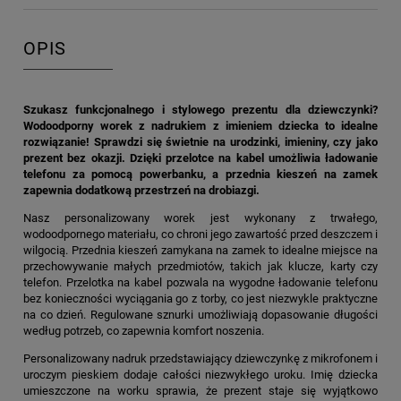
OPIS
Szukasz funkcjonalnego i stylowego prezentu dla dziewczynki?
Wodoodporny worek z nadrukiem z imieniem dziecka to idealne
rozwiązanie! Sprawdzi się świetnie na urodzinki, imieniny, czy jako
prezent bez okazji. Dzięki przelotce na kabel umożliwia ładowanie
telefonu za pomocą powerbanku, a przednia kieszeń na zamek
zapewnia dodatkową przestrzeń na drobiazgi.
Nasz personalizowany worek jest wykonany z trwałego,
wodoodpornego materiału, co chroni jego zawartość przed deszczem i
wilgocią. Przednia kieszeń zamykana na zamek to idealne miejsce na
przechowywanie małych przedmiotów, takich jak klucze, karty czy
telefon. Przelotka na kabel pozwala na wygodne ładowanie telefonu
bez konieczności wyciągania go z torby, co jest niezwykle praktyczne
na co dzień. Regulowane sznurki umożliwiają dopasowanie długości
według potrzeb, co zapewnia komfort noszenia.
Personalizowany nadruk przedstawiający dziewczynkę z mikrofonem i
uroczym pieskiem dodaje całości niezwykłego uroku. Imię dziecka
umieszczone na worku sprawia, że prezent staje się wyjątkowo