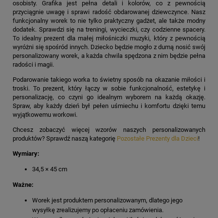
osobisty. Grafika jest pełna detali i kolorów, co z pewnością
przyciągnie uwagę i sprawi radość obdarowanej dziewczynce. Nasz
funkcjonalny worek to nie tylko praktyczny gadżet, ale także modny
dodatek. Sprawdzi się na treningi, wycieczki, czy codzienne spacery.
To idealny prezent dla małej miłośniczki muzyki, który z pewnością
wyróżni się spośród innych. Dziecko będzie mogło z dumą nosić swój
personalizowany worek, a każda chwila spędzona z nim będzie pełna
radości i magii.
Podarowanie takiego worka to świetny sposób na okazanie miłości i
troski. To prezent, który łączy w sobie funkcjonalność, estetykę i
personalizację, co czyni go idealnym wyborem na każdą okazję.
Spraw, aby każdy dzień był pełen uśmiechu i komfortu dzięki temu
wyjątkowemu workowi.
Chcesz zobaczyć więcej wzorów naszych personalizowanych
produktów? Sprawdź naszą kategorię
Pozostałe Prezenty dla Dzieci
!
Wymiary:
34,5 × 45 cm
Ważne:
Worek jest produktem personalizowanym, dlatego jego
wysyłkę zrealizujemy po opłaceniu zamówienia.