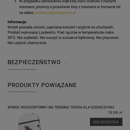
W przypadku zamówienia większej ilości worków z różnymi
imionami, prosimy o przesłanie listy z imionami w formacie txt
na adres
produkcja@sklepyoms.pl
Informacje:
Worek posiada sznurki, zapinaną kieszeń i wyjście na słuchawki.
Produkt wykonany z poliestru. Prać ręcznie w temperaturze maks.
30°C. Nie wybielać. Nie suszyć w suszarce bębnowej. Nie prasować.
Nie czyścić chemicznie.
BEZPIECZEŃSTWO
↓
PRODUKTY POWIĄZANE
WOREK WODOODPORNY NA TRENING TENISA DLA DZIEWCZYNKI
19,98 zł
DO KOSZYKA