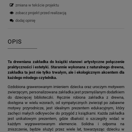
zmiana w tekście projektu
zobacz projekt przed realizacją
dodaj opinię
OPIS
Ta drewniana zakładka do książki stanowi artystyczne połączenie
praktyczności i estetyki. Starannie wykonana z naturalnego drewna,
zakładka ta jest nie tylko trwałym, ale i ekologicznym akcentem dla
każdego młodego czytelnika.
Ozdobiona grawerowanym imieniem dziecka oraz uroczym motywem
zwierzęcym, personalizowana zakładka jest przemyślanym dodatkiem
do dziecięcej biblioteczki. Ręcznie robiona zakładka z drewna,
dostępna w wielu wzorach, od sympatycznych zwierząt po zabawne
motywy przyrodnicze, jest idealnym prezentem edukacyjnym, który
zachęci małych odkrywców do przygód z książkami. Każda zakładka
jest unikatowym prezentem, gdzie dbałość o szczegóły widać w
każdym wygrawerowanym elemencie. Solidna i odporna na
zniszczenie, będzie służyć przez wiele lat, towarzysząc dziecku w