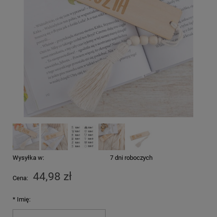
Wysyłka w:
7 dni roboczych
44,98 zł
Cena:
*
Imię: