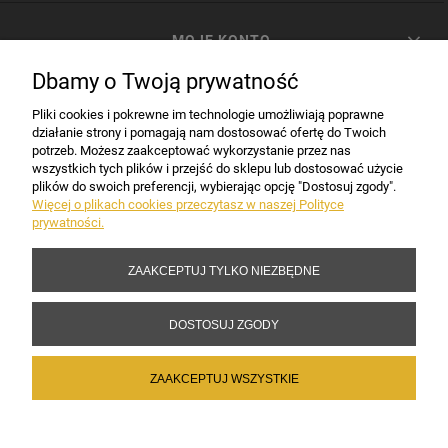
MOJE KONTO
Dbamy o Twoją prywatność
PŁATNOŚCI I DOSTAWA
Pliki cookies i pokrewne im technologie umożliwiają poprawne
działanie strony i pomagają nam dostosować ofertę do Twoich
potrzeb. Możesz zaakceptować wykorzystanie przez nas
INFORMACJE
wszystkich tych plików i przejść do sklepu lub dostosować użycie
plików do swoich preferencji, wybierając opcję "Dostosuj zgody".
Więcej o plikach cookies przeczytasz w naszej Polityce
prywatności.
DANE FIRMY
ZAAKCEPTUJ TYLKO NIEZBĘDNE
Copyright 2017-2026 Sakramento.pl
DOSTOSUJ ZGODY
ZAAKCEPTUJ WSZYSTKIE
POKAŻ PEŁNĄ WERSJĘ STRONY
Sklep internetowy Shoper Premium