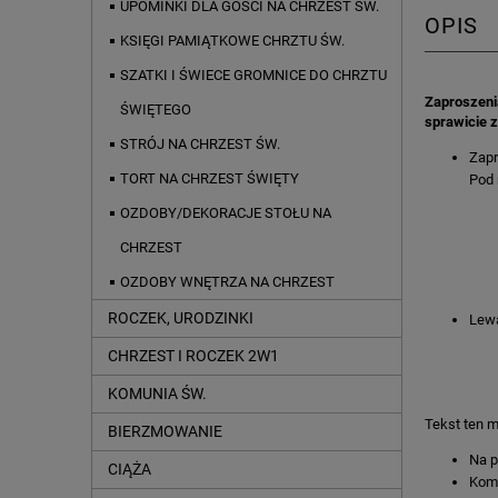
UPOMINKI DLA GOŚCI NA CHRZEST ŚW.
OPIS
KSIĘGI PAMIĄTKOWE CHRZTU ŚW.
SZATKI I ŚWIECE GROMNICE DO CHRZTU
Zaproszeni
ŚWIĘTEGO
sprawicie 
STRÓJ NA CHRZEST ŚW.
Zapr
TORT NA CHRZEST ŚWIĘTY
Pod 
OZDOBY/DEKORACJE STOŁU NA
CHRZEST
OZDOBY WNĘTRZA NA CHRZEST
ROCZEK, URODZINKI
Lewą
CHRZEST I ROCZEK 2W1
KOMUNIA ŚW.
Tekst ten m
BIERZMOWANIE
Na p
CIĄŻA
Komp