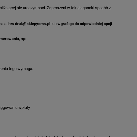
iżającej się uroczystości. Zaproszeni w tak elegancki sposób z
 na adres
druk@sklepyoms.pl
lub
wgrać go do odpowiedniej opcji
umerowania,
np:
szenia tego wymaga.
sięgowaniu wpłaty