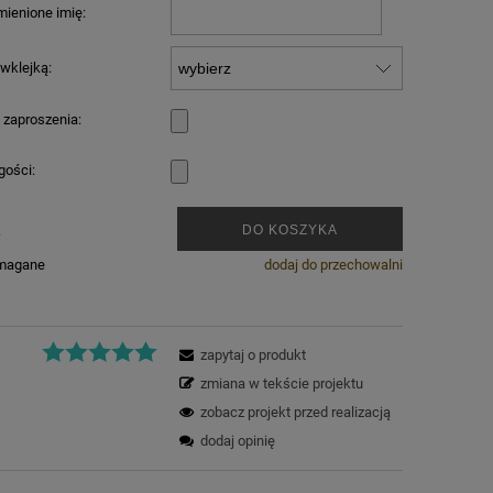
ienione imię:
 wklejką:
 zaproszenia:
 gości:
.
DO KOSZYKA
ymagane
dodaj do przechowalni
zapytaj o produkt
zmiana w tekście projektu
zobacz projekt przed realizacją
dodaj opinię