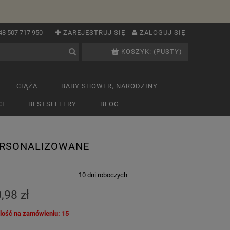
48 507 717 950
ZAREJESTRUJ SIĘ
ZALOGUJ SIĘ
KOSZYK:
(PUSTY)
CIĄŻA
BABY SHOWER, NARODZINY
I
BESTSELLERY
BLOG
ERSONALIZOWANE
:
10 dni roboczych
,98 zł
ilość na zamówieniu: 15