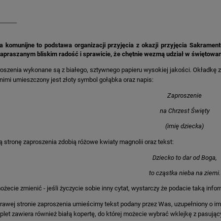
a komunijne to podstawa organizacji przyjęcia z okazji przyjęcia Sakrament
zapraszanym bliskim radość i sprawicie, że chętnie wezmą udział w świętow
oszenia wykonane są z białego, sztywnego papieru wysokiej jakości. Okładkę z
nimi umieszczony jest złoty symbol gołąbka oraz napis:
Zaproszenie
na Chrzest Święty
(imię dziecka)
 stronę zaproszenia zdobią różowe kwiaty magnolii oraz tekst:
Dziecko to dar od Boga,
to cząstka nieba na ziemi.
ożecie zmienić - jeśli życzycie sobie inny cytat, wystarczy że podacie taką inf
rawej stronie zaproszenia umieścimy tekst podany przez Was, uzupełniony o im
let zawiera również białą kopertę, do której możecie wybrać wklejkę z pasując