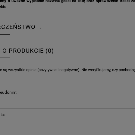
imy o uważne wypisanie nazwisk gości na listę oraz sprawdzenie treści z
ektu
IECZEŃSTWO
↓
E O PRODUKCIE (0)
 są wszystkie opinie (pozytywne i negatywne). Nie weryfikujemy, czy pochodzą o
A KIELISZKI OKRĄGŁE WHITE
GIRLANDA BIAŁE PIÓRKA ZE ZŁOTE
DREAM 10SZT
seudonim:
4,98 zł
4,30 zł
ia:
na regularna:
6,98 zł
Cena regularna:
7,30 zł
jniższa cena:
6,98 zł
Najniższa cena:
7,30 zł
DO KOSZYKA
DO KOSZYKA