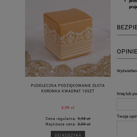
pros
proj
BEZP
OPINI
Wyświetlane
PUDEŁECZKA PODZIĘKOWANIE ZŁOTA
WINIETKI N
KORONKA KWADRAT 10SZT
Imię lub p
6,98 zł
Twoja opin
Cena regularna:
9,98 zł
Ce
Najniższa cena:
3,00 zł
Na
DO KOSZYKA