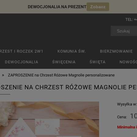
DEWOCJONALIA NA PREZENT
Zobacz
TEL:
+
RZEST I ROCZEK 2W1
KOMUNIA ŚW.
BIERZMOWANIE
DEWOCJONALIA
ŚWIĘCENIA
ŚWIĘTA
NOWOŚC
»
ZAPROSZENIE na Chrzest Różowe Magnolie personalizowane
SZENIE NA CHRZEST RÓŻOWE MAGNOLIE P
Wysyłka w
10
Cena:
Minimalna 