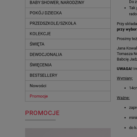
Do z
BABY SHOWER, NARODZINY
Tak 
POKÓJ DZIECKA
rado
PRZEDSZKOLE/SZKOŁA
Przy skład
przy wybor
KOLEKCJE
Prosimy też
ŚWIĘTA
Jana Kowal
Tomasza N
DEWOCJONALIA
Babcię Jadz
ŚWIĘCENIA
UWAGA!
Im
BESTSELLERY
Wymiary:
Nowości
14c
Promocje
Ważne:
zapr
PROMOCJE
mini
do k