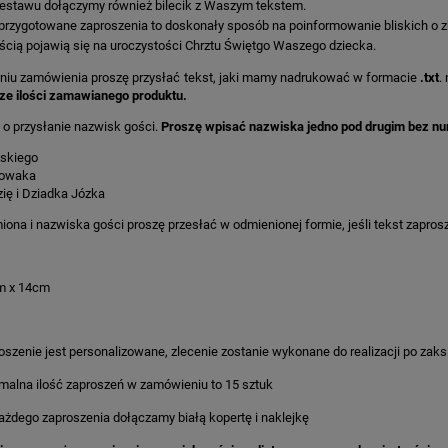
estawu dołączymy również bilecik z Waszym tekstem.
przygotowane zaproszenia to doskonały sposób na poinformowanie bliskich o zbl
ścią pojawią się na uroczystości Chrztu Świętgo Waszego dziecka.
aniu zamówienia proszę przysłać tekst, jaki mamy nadrukować w formacie
.txt
.
ze ilości zamawianego produktu.
 o przysłanie nazwisk gości.
Proszę wpisać nazwiska jedno pod drugim bez n
skiego
owaka
ię i Dziadka Józka
iona i nazwiska gości proszę przesłać w odmienionej formie, jeśli tekst zapro
m x 14cm
oszenie jest personalizowane, zlecenie zostanie wykonane do realizacji po zak
malna ilość zaproszeń w zamówieniu to 15 sztuk
ażdego zaproszenia dołączamy białą kopertę i naklejkę