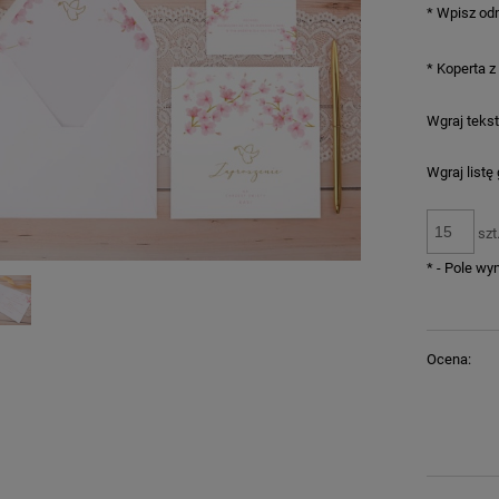
*
Wpisz odm
*
Koperta z
Wgraj tekst
Wgraj listę
szt
*
- Pole w
Ocena: