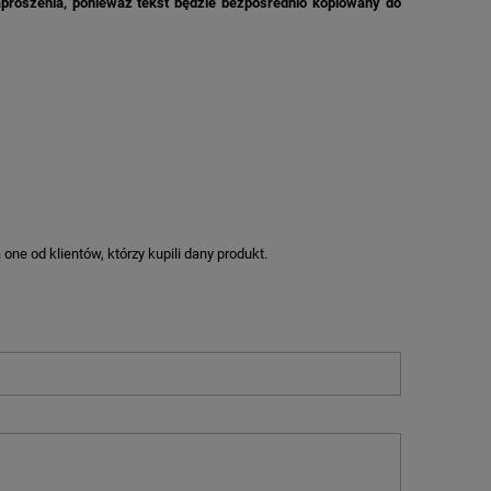
aproszenia, ponieważ tekst będzie bezpośrednio kopiowany do
ne od klientów, którzy kupili dany produkt.
M