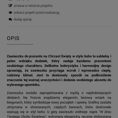
zmiana w tekście projektu
zobacz projekt przed realizacją
dodaj opinię
OPIS
Zawieszka do prezentu na Chrzest Święty w stylu boho to subtelny i
pełen wdzięku dodatek, który nadaje każdemu prezentowi
osobistego charakteru. Delikatna kolorystyka i harmonijny design
sprawiają, że zawieszka przyciąga wzrok i wprowadza ciepły,
rodzinny klimat. Jest to doskonały sposób na podkreślenie
znaczenia tej ważnej uroczystości i dodanie osobistego akcentu do
wybranego upominku.
Zawieszka została zaprojektowana z myślą o najdrobniejszych
detalach. Na froncie znajdziemy elegancki, beżowy wózek na
biegunach, który symbolizuje nowy początek i opiekę. Grafika została
utrzymana w stonowanych, ciepłych barwach, które doskonale
wpisują się w styl boho. U góry zawieszki widnieje napis
"W Dniu
Twojego Chrztu Świętego"
, wykonany elegancką, ręcznie stylizowaną