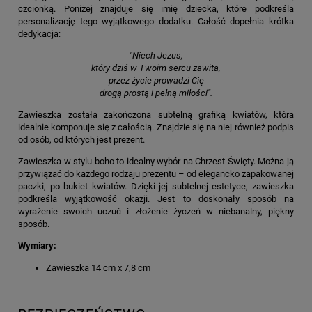
czcionką. Poniżej znajduje się imię dziecka, które podkreśla
personalizację tego wyjątkowego dodatku. Całość dopełnia krótka
dedykacja:
"Niech Jezus,
który dziś w Twoim sercu zawita,
przez życie prowadzi Cię
drogą prostą i pełną miłości".
Zawieszka została zakończona subtelną grafiką kwiatów, która
idealnie komponuje się z całością. Znajdzie się na niej również podpis
od osób, od których jest prezent.
Zawieszka w stylu boho to idealny wybór na Chrzest Święty. Można ją
przywiązać do każdego rodzaju prezentu – od elegancko zapakowanej
paczki, po bukiet kwiatów. Dzięki jej subtelnej estetyce, zawieszka
podkreśla wyjątkowość okazji. Jest to doskonały sposób na
wyrażenie swoich uczuć i złożenie życzeń w niebanalny, piękny
sposób.
Wymiary:
Zawieszka 14 cm x 7,8 cm