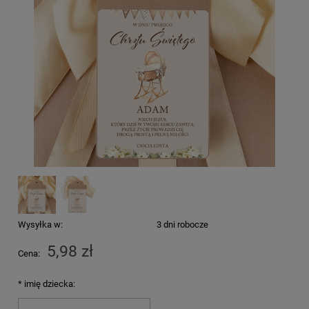
Wysyłka w:
3 dni robocze
5,98 zł
Cena:
*
imię dziecka: