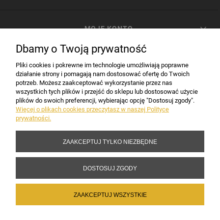
MOJE KONTO
Dbamy o Twoją prywatność
PŁATNOŚCI I DOSTAWA
Pliki cookies i pokrewne im technologie umożliwiają poprawne
działanie strony i pomagają nam dostosować ofertę do Twoich
potrzeb. Możesz zaakceptować wykorzystanie przez nas
INFORMACJE
wszystkich tych plików i przejść do sklepu lub dostosować użycie
plików do swoich preferencji, wybierając opcję "Dostosuj zgody".
Więcej o plikach cookies przeczytasz w naszej Polityce
prywatności.
DANE FIRMY
ZAAKCEPTUJ TYLKO NIEZBĘDNE
Copyright 2017-2026 Sakramento.pl
DOSTOSUJ ZGODY
ZAAKCEPTUJ WSZYSTKIE
POKAŻ PEŁNĄ WERSJĘ STRONY