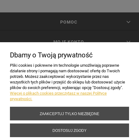
POMOC
MOJE KONTO
Dbamy o Twoją prywatność
PŁATNOŚCI I DOSTAWA
Pliki cookies i pokrewne im technologie umożliwiają poprawne
działanie strony i pomagają nam dostosować ofertę do Twoich
potrzeb. Możesz zaakceptować wykorzystanie przez nas
INFORMACJE
wszystkich tych plików i przejść do sklepu lub dostosować użycie
plików do swoich preferencji, wybierając opcję "Dostosuj zgody".
Więcej o plikach cookies przeczytasz w naszej Polityce
prywatności.
DANE FIRMY
ZAAKCEPTUJ TYLKO NIEZBĘDNE
Copyright 2017-2026 Sakramento.pl
DOSTOSUJ ZGODY