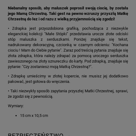
Niebanalny sposób, aby maluszek poprosił swoją ciocię, by została
jego Mamą Chrzestną. Taki gest na pewno wzruszy przyszłą Matkę
Chrzestną do łez i od razu z wielką przyjemnością się zgodzi!
• Zdrapka jest przyozdobiona grafiką, pochodząca z niezwykle
eleganckiej kolekcji "Małe Stópki" przedstawia urocze złote odciski
stóp maluszka z serduszkami. Poniżej znajduje się tekst,
nadrukowany dekoracyjną, czcionką w czarnym odcieniu: "Kochana
ciociu ! Mam do Ciebie pytanie". Zaraz pod treścią pytania znajduje się
złota zdrapka, która należy zdrapać za pomocą uroczego serduszka
zawieszonego na złoty sznureczku do karty. Pod zdrapką, znajduje się
pytanie: "Czy zostaniesz moją Matką Chrzestną?".
• Zdrapkę umieścimy w złotej kopercie, nie musisz jej dodatkowo
pakować, jest gotowa do wręczenia.
• Taki niezwykły sposób zapytania przyszłej Matki Chrzestnej, sprawi,
że zgodzi się z pewnością.
Wymiary:
15 cm x 10,5 cm
BEZPIECZEŃSTWO