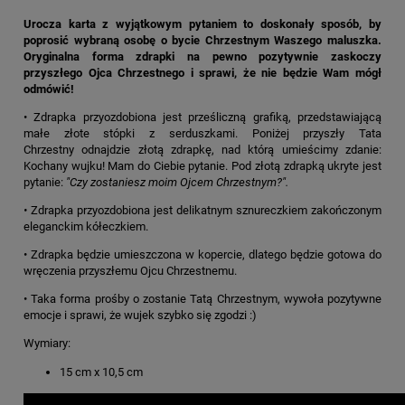
Urocza karta z wyjątkowym pytaniem to doskonały sposób, by
poprosić wybraną osobę o bycie Chrzestnym Waszego maluszka.
Oryginalna forma zdrapki na pewno pozytywnie zaskoczy
przyszłego Ojca Chrzestnego i sprawi, że nie będzie Wam mógł
odmówić!
• Zdrapka przyozdobiona jest prześliczną grafiką, przedstawiającą
małe złote stópki z serduszkami. Poniżej przyszły Tata
Chrzestny odnajdzie złotą zdrapkę, nad którą umieścimy zdanie:
Kochany wujku! Mam do Ciebie pytanie. Pod złotą zdrapką ukryte jest
pytanie:
"Czy zostaniesz moim Ojcem Chrzestnym?".
•
Zdrapka przyozdobiona jest delikatnym sznureczkiem zakończonym
eleganckim kółeczkiem.
• Zdrapka będzie umieszczona w kopercie, dlatego będzie gotowa do
wręczenia przyszłemu Ojcu Chrzestnemu.
• Taka forma prośby o zostanie Tatą Chrzestnym, wywoła pozytywne
emocje i sprawi, że wujek szybko się zgodzi :)
Wymiary:
15 cm x 10,5 cm