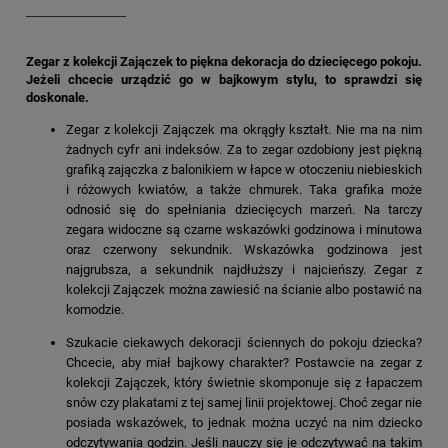
Zegar z kolekcji Zajączek to piękna dekoracja do dziecięcego pokoju.
Jeżeli chcecie urządzić go w bajkowym stylu, to sprawdzi się
doskonale.
Zegar z kolekcji Zajączek ma okrągły kształt. Nie ma na nim
żadnych cyfr ani indeksów. Za to zegar ozdobiony jest piękną
grafiką zajączka z balonikiem w łapce w otoczeniu niebieskich
i różowych kwiatów, a także chmurek. Taka grafika może
odnosić się do spełniania dziecięcych marzeń. Na tarczy
zegara widoczne są czarne wskazówki godzinowa i minutowa
oraz czerwony sekundnik. Wskazówka godzinowa jest
najgrubsza, a sekundnik najdłuższy i najcieńszy. Zegar z
kolekcji Zajączek można zawiesić na ścianie albo postawić na
komodzie.
Szukacie ciekawych dekoracji ściennych do pokoju dziecka?
Chcecie, aby miał bajkowy charakter? Postawcie na zegar z
kolekcji Zajączek, który świetnie skomponuje się z łapaczem
snów czy plakatami z tej samej linii projektowej. Choć zegar nie
posiada wskazówek, to jednak można uczyć na nim dziecko
odczytywania godzin. Jeśli nauczy się je odczytywać na takim