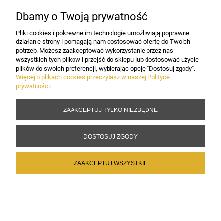
Dbamy o Twoją prywatność
PŁATNOŚCI I DOSTAWA
Pliki cookies i pokrewne im technologie umożliwiają poprawne
działanie strony i pomagają nam dostosować ofertę do Twoich
potrzeb. Możesz zaakceptować wykorzystanie przez nas
INFORMACJE
wszystkich tych plików i przejść do sklepu lub dostosować użycie
plików do swoich preferencji, wybierając opcję "Dostosuj zgody".
Więcej o plikach cookies przeczytasz w naszej Polityce
prywatności.
DANE FIRMY
ZAAKCEPTUJ TYLKO NIEZBĘDNE
Copyright 2017-2026 Sakramento.pl
DOSTOSUJ ZGODY
ZAAKCEPTUJ WSZYSTKIE
POKAŻ PEŁNĄ WERSJĘ STRONY
Sklep internetowy Shoper Premium