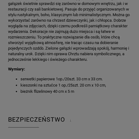
gałązek
świetnie sprawdzi się zarówno w domowym wnętrzu, jak i w
restauracji czy sali bankietowej. Pasuje do przyjęć organizowanych w
stylu rustykalnym, boho, klasycznym lub minimalistycznym. Można go
wykorzystać zarówno na chrzest dziewczynki, jak i chłopca. Dobrze
wygląda na zdjęciach, dzięki czemu podkreśli pamiątkowy charakter
wydarzenia. Dekoracje nie zajmują dużo miejsca i są łatwe w
rozmieszczeniu. To praktyczne rozwiązanie dla osób, które chcą
stworzyć wyjątkową atmosferę, nie tracąc czasu na dobieranie
pojedynczych ozdób. Zielone gałązki wprowadzają spokój, harmonię i
naturalny urok. Dzięki nim oprawa Chrztu nabiera symbolicznego, a
jednocześnie lekkiego i świeżego charakteru.
Wymiary:
serwetki papierowe 1op./20szt. 33 cm x 33 cm.
kieszonki na sztućce 1 op./25szt. 20 cm x 10 cm,
bieżnik flizelinowy 40 cm x 5 m
BEZPIECZEŃSTWO
↓