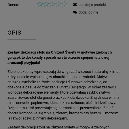
Ocena:
zapytaj o produkt
dodaj opinię
OPIS
Zestaw dekoracji stołu na Chrzest Święty w motywie zielonych
gałązek to doskonały sposób na stworzenie spójnej i stylowej
aranżacji przyjęcia!
Zielone akcenty wprowadzają do wnętrza świeżość i naturalny klimat,
który idealnie wpisuje się w charakter tej uroczystości. Motyw
gałązek symbolizuje życie, nadzieję i duchowe odrodzenie, co
doskonale pasuje do znaczenia Chrztu Świętego. W skład zestawu
wchodzą dekoracyjne elementy, które pozwalają szybko i łatwo
zaaranżować stół dla gości oraz kącik dla dziecka. Znajdziesz w nim
m.in. serwetki papierowe, kieszonki na sztućce, bieżnik flizelinowy.
Dzięki temu stół prezentuje się harmonijnie i przemyślanie. Zieleń
dobrze komponuje się z bielą, złotem, kremem czy beżem – możesz
ją łatwo łączyć z innymi dekoracjami.
Zestaw dekoracji stołu na Chrzest Święty w motywie zielonych