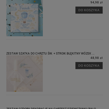
94,98 zł
DO KOSZYKA
ZESTAW SZATKA DO CHRZTU ŚW. + STROIK BŁĘKITNY WÓZEK ...
48,98 zł
DO KOSZYKA
ZESTAW OZDOBY DEKORACJE NA CHRZEST DZIEWCZYNKI (BALO...