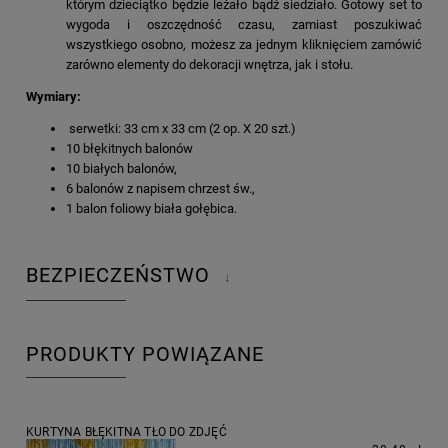
którym dzieciątko będzie leżało bądź siedziało. Gotowy set to
wygoda i oszczędność czasu, zamiast poszukiwać
wszystkiego osobno, możesz za jednym kliknięciem zamówić
zarówno elementy do dekoracji wnętrza, jak i stołu.
Wymiary:
serwetki: 33 cm x 33 cm (2 op. X 20 szt.)
10 błękitnych balonów
10 białych balonów,
6 balonów z napisem chrzest św.,
1 balon foliowy biała gołębica.
BEZPIECZEŃSTWO
↓
PRODUKTY POWIĄZANE
KURTYNA BŁĘKITNA TŁO DO ZDJĘĆ