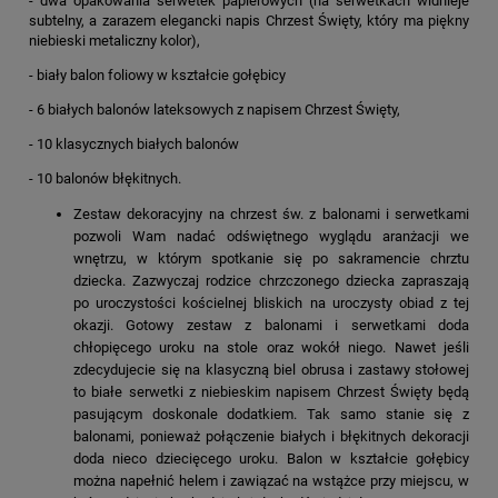
- dwa opakowania serwetek papierowych (na serwetkach widnieje
subtelny, a zarazem elegancki napis Chrzest Święty, który ma piękny
niebieski metaliczny kolor),
- biały balon foliowy w kształcie gołębicy
- 6 białych balonów lateksowych z napisem Chrzest Święty,
- 10 klasycznych białych balonów
- 10 balonów błękitnych.
Zestaw dekoracyjny na chrzest św. z balonami i serwetkami
pozwoli Wam nadać odświętnego wyglądu aranżacji we
wnętrzu, w którym spotkanie się po sakramencie chrztu
dziecka. Zazwyczaj rodzice chrzczonego dziecka zapraszają
po uroczystości kościelnej bliskich na uroczysty obiad z tej
okazji. Gotowy zestaw z balonami i serwetkami doda
chłopięcego uroku na stole oraz wokół niego. Nawet jeśli
zdecydujecie się na klasyczną biel obrusa i zastawy stołowej
to białe serwetki z niebieskim napisem Chrzest Święty będą
pasującym doskonale dodatkiem. Tak samo stanie się z
balonami, ponieważ połączenie białych i błękitnych dekoracji
doda nieco dziecięcego uroku. Balon w kształcie gołębicy
można napełnić helem i zawiązać na wstążce przy miejscu, w