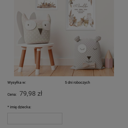
Wysyłka w:
5 dni roboczych
79,98 zł
Cena:
*
imię dziecka: