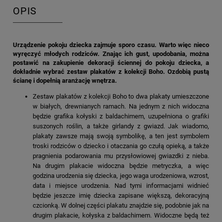
OPIS
Urządzenie pokoju dziecka zajmuje sporo czasu. Warto więc nieco
wyręczyć młodych rodziców. Znając ich gust, upodobania, można
postawić na zakupienie dekoracji ściennej do pokoju dziecka, a
dokładnie wybrać zestaw plakatów z kolekcji Boho. Ozdobią pustą
ścianę i dopełnią aranżację wnętrza.
Zestaw plakatów z kolekcji Boho to dwa plakaty umieszczone
w białych, drewnianych ramach. Na jednym z nich widoczna
będzie grafika kołyski z baldachimem, uzupełniona o grafiki
suszonych roślin, a także girlandy z gwiazd. Jak wiadomo,
plakaty zawsze mają swoją symbolikę, a ten jest symbolem
troski rodziców o dziecko i otaczania go czułą opieką, a także
pragnienia podarowania mu przysłowiowej gwiazdki z nieba.
Na drugim plakacie widoczna będzie metryczka, a więc
godzina urodzenia się dziecka, jego waga urodzeniowa, wzrost,
data i miejsce urodzenia. Nad tymi informacjami widnieć
będzie jeszcze imię dziecka zapisane większą, dekoracyjną
czcionką. W dolnej części plakatu znajdzie się, podobnie jak na
drugim plakacie, kołyska z baldachimem. Widoczne będą też