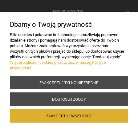
MOJE KONTO
Dbamy o Twoją prywatność
PŁATNOŚCI I DOSTAWA
Pliki cookies i pokrewne im technologie umożliwiają poprawne
działanie strony i pomagają nam dostosować ofertę do Twoich
potrzeb. Możesz zaakceptować wykorzystanie przez nas
INFORMACJE
wszystkich tych plików i przejść do sklepu lub dostosować użycie
plików do swoich preferencji, wybierając opcję "Dostosuj zgody".
Więcej o plikach cookies przeczytasz w naszej Polityce
prywatności.
DANE FIRMY
ZAAKCEPTUJ TYLKO NIEZBĘDNE
Copyright 2017-2026 Sakramento.pl
DOSTOSUJ ZGODY
ZAAKCEPTUJ WSZYSTKIE
POKAŻ PEŁNĄ WERSJĘ STRONY
Sklep internetowy Shoper Premium