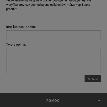
Wyświetlane są wszystkie opinie (pozytywne i negatywne). Nie
weryfikujemy, czy pochodzą one od klientów, którzy kupili dany
produkt.
Imię lub pseudonim:
Twoja opinia:
WYŚLIJ
POMOC