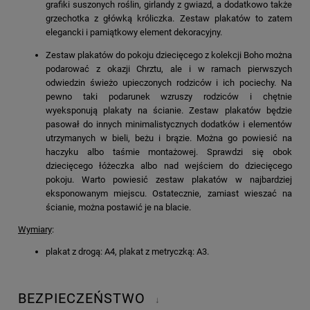
grafiki suszonych roślin, girlandy z gwiazd, a dodatkowo także
grzechotka z główką króliczka. Zestaw plakatów to zatem
elegancki i pamiątkowy element dekoracyjny.
Zestaw plakatów do pokoju dziecięcego z kolekcji Boho można
podarować z okazji Chrztu, ale i w ramach pierwszych
odwiedzin świeżo upieczonych rodziców i ich pociechy. Na
pewno taki podarunek wzruszy rodziców i chętnie
wyeksponują plakaty na ścianie. Zestaw plakatów będzie
pasował do innych minimalistycznych dodatków i elementów
utrzymanych w bieli, beżu i brązie. Można go powiesić na
haczyku albo taśmie montażowej. Sprawdzi się obok
dziecięcego łóżeczka albo nad wejściem do dziecięcego
pokoju. Warto powiesić zestaw plakatów w najbardziej
eksponowanym miejscu. Ostatecznie, zamiast wieszać na
ścianie, można postawić je na blacie.
Wymiary
:
plakat z drogą: A4, plakat z metryczką: A3.
BEZPIECZEŃSTWO
↓