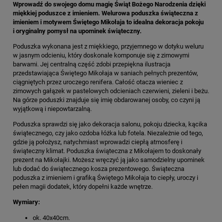
Wprowadź do swojego domu magię Świąt Bożego Narodzenia dzięki
miękkiej poduszce z imieniem. Welurowa poduszka świąteczna z
imieniem i motywem Świętego Mikołaja to idealna dekoracja pokoju
i oryginalny pomysł na upominek świąteczny.
Poduszka wykonana jest z miękkiego, przyjemnego w dotyku weluru
w jasnym odcieniu, który doskonale komponuje się z zimowymi
barwami. Jej centralną część zdobi przepiękna ilustracja
przedstawiająca Świętego Mikołaja w saniach pełnych prezentów,
ciągniętych przez uroczego renifera. Całość otacza wieniec z
zimowych gałązek w pastelowych odcieniach czerwieni, zieleni i beżu.
Na górze poduszki znajduje się imię obdarowanej osoby, co czyni ją
wyjątkową i niepowtarzalną.
Poduszka sprawdzi się jako dekoracja salonu, pokoju dziecka, kącika
świątecznego, czy jako ozdoba łóżka lub fotela. Niezależnie od tego,
gdzie ją położysz, natychmiast wprowadzi ciepłą atmosferę i
świąteczny klimat. Poduszka świąteczna z Mikołajem to doskonały
prezent na Mikołajki. Możesz wręczyć ją jako samodzielny upominek
lub dodać do świątecznego kosza prezentowego. Świąteczna
poduszka z imieniem i grafiką Świętego Mikołaja to ciepły, uroczy i
pełen magii dodatek, który dopełni każde wnętrze.
Wymiary:
ok. 40x40cm.