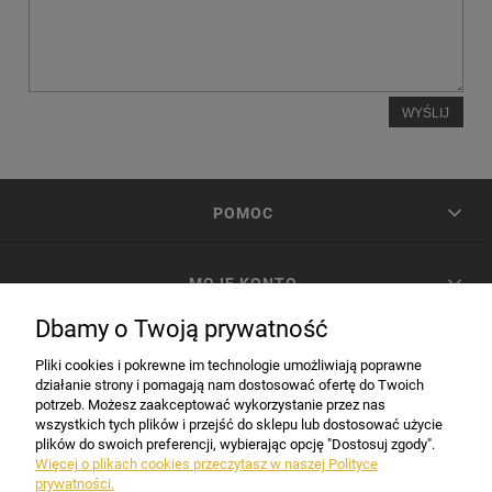
WYŚLIJ
POMOC
MOJE KONTO
Dbamy o Twoją prywatność
PŁATNOŚCI I DOSTAWA
Pliki cookies i pokrewne im technologie umożliwiają poprawne
działanie strony i pomagają nam dostosować ofertę do Twoich
potrzeb. Możesz zaakceptować wykorzystanie przez nas
INFORMACJE
wszystkich tych plików i przejść do sklepu lub dostosować użycie
plików do swoich preferencji, wybierając opcję "Dostosuj zgody".
Więcej o plikach cookies przeczytasz w naszej Polityce
prywatności.