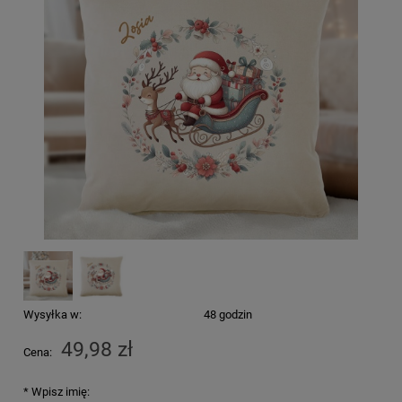
Wysyłka w:
48 godzin
49,98 zł
Cena:
*
Wpisz imię: