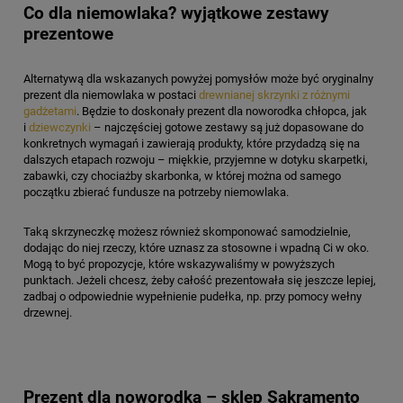
Co dla niemowlaka? wyjątkowe zestawy
prezentowe
Alternatywą dla wskazanych powyżej pomysłów może być oryginalny
prezent dla niemowlaka w postaci
drewnianej skrzynki z różnymi
gadżetami
. Będzie to doskonały prezent dla noworodka chłopca, jak
i
dziewczynki
– najczęściej gotowe zestawy są już dopasowane do
konkretnych wymagań i zawierają produkty, które przydadzą się na
dalszych etapach rozwoju – miękkie, przyjemne w dotyku skarpetki,
zabawki, czy chociażby skarbonka, w której można od samego
początku zbierać fundusze na potrzeby niemowlaka.
Taką skrzyneczkę możesz również skomponować samodzielnie,
dodając do niej rzeczy, które uznasz za stosowne i wpadną Ci w oko.
Mogą to być propozycje, które wskazywaliśmy w powyższych
punktach. Jeżeli chcesz, żeby całość prezentowała się jeszcze lepiej,
zadbaj o odpowiednie wypełnienie pudełka, np. przy pomocy wełny
drzewnej.
Prezent dla noworodka – sklep Sakramento