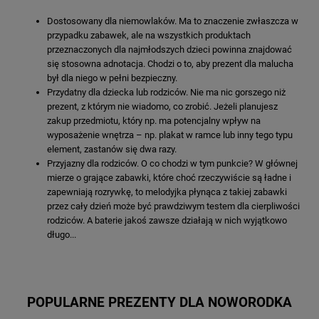
Dostosowany dla niemowlaków. Ma to znaczenie zwłaszcza w
przypadku zabawek, ale na wszystkich produktach
przeznaczonych dla najmłodszych dzieci powinna znajdować
się stosowna adnotacja. Chodzi o to, aby prezent dla malucha
był dla niego w pełni bezpieczny.
Przydatny dla dziecka lub rodziców. Nie ma nic gorszego niż
prezent, z którym nie wiadomo, co zrobić. Jeżeli planujesz
zakup przedmiotu, który np. ma potencjalny wpływ na
wyposażenie wnętrza – np. plakat w ramce lub inny tego typu
element, zastanów się dwa razy.
Przyjazny dla rodziców. O co chodzi w tym punkcie? W głównej
mierze o grające zabawki, które choć rzeczywiście są ładne i
zapewniają rozrywkę, to melodyjka płynąca z takiej zabawki
przez cały dzień może być prawdziwym testem dla cierpliwości
rodziców. A baterie jakoś zawsze działają w nich wyjątkowo
długo...
POPULARNE PREZENTY DLA NOWORODKA