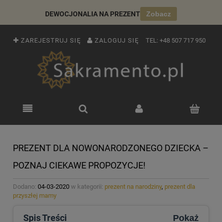
DEWOCJONALIA NA PREZENT
Zobacz
ZAREJESTRUJ SIĘ
ZALOGUJ SIĘ
TEL:
+48 507 717 950
PREZENT DLA NOWONARODZONEGO DZIECKA –
POZNAJ CIEKAWE PROPOZYCJE!
Dodano:
04-03-2020
w kategorii:
prezent na narodziny
,
prezent dla
przyszłej mamy
Spis Treści
Pokaż