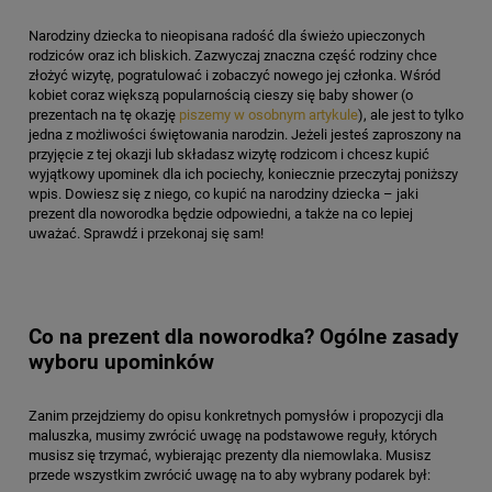
Narodziny dziecka to nieopisana radość dla świeżo upieczonych
rodziców oraz ich bliskich. Zazwyczaj znaczna część rodziny chce
złożyć wizytę, pogratulować i zobaczyć nowego jej członka. Wśród
kobiet coraz większą popularnością cieszy się baby shower (o
prezentach na tę okazję
piszemy w osobnym artykule
), ale jest to tylko
jedna z możliwości świętowania narodzin. Jeżeli jesteś zaproszony na
przyjęcie z tej okazji lub składasz wizytę rodzicom i chcesz kupić
wyjątkowy upominek dla ich pociechy, koniecznie przeczytaj poniższy
wpis. Dowiesz się z niego, co kupić na narodziny dziecka – jaki
prezent dla noworodka będzie odpowiedni, a także na co lepiej
uważać. Sprawdź i przekonaj się sam!
Co na prezent dla noworodka? Ogólne zasady
wyboru upominków
Zanim przejdziemy do opisu konkretnych pomysłów i propozycji dla
maluszka, musimy zwrócić uwagę na podstawowe reguły, których
musisz się trzymać, wybierając prezenty dla niemowlaka. Musisz
przede wszystkim zwrócić uwagę na to aby wybrany podarek był: