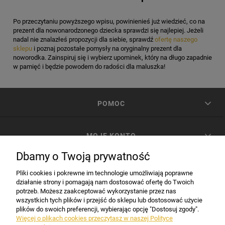
Po przeczytaniu powyższego wpisu, powinienieś już wiedzieć, co na
prezent dla nowonarodzonego dziecka sprawdzi się najlepiej. Jeżeli
nadal nie znalazłeś propozycji dla siebie, sprawdź
ofertę naszego
sklepu
i poznaj pozostałe pomysły na oryginalny prezent dla
noworodka. Zainspiruj się i wybierz upominek, który na długo zapadnie
w pamięć i będzie powodem do radości dla maluszka!
POMOC
MOJE KONTO
Dbamy o Twoją prywatność
PŁATNOŚCI I DOSTAWA
Pliki cookies i pokrewne im technologie umożliwiają poprawne
działanie strony i pomagają nam dostosować ofertę do Twoich
potrzeb. Możesz zaakceptować wykorzystanie przez nas
INFORMACJE
wszystkich tych plików i przejść do sklepu lub dostosować użycie
plików do swoich preferencji, wybierając opcję "Dostosuj zgody".
Więcej o plikach cookies przeczytasz w naszej Polityce