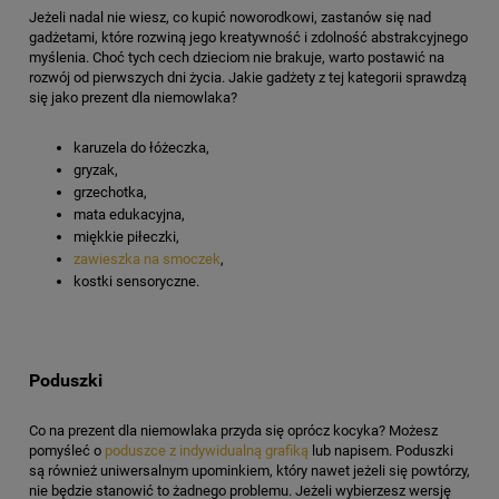
Jeżeli nadal nie wiesz, co kupić noworodkowi, zastanów się nad
gadżetami, które rozwiną jego kreatywność i zdolność abstrakcyjnego
myślenia. Choć tych cech dzieciom nie brakuje, warto postawić na
rozwój od pierwszych dni życia. Jakie gadżety z tej kategorii sprawdzą
się jako prezent dla niemowlaka?
karuzela do łóżeczka,
gryzak,
grzechotka,
mata edukacyjna,
miękkie piłeczki,
zawieszka na smoczek
,
kostki sensoryczne.
Poduszki
Co na prezent dla niemowlaka przyda się oprócz kocyka? Możesz
pomyśleć o
poduszce z indywidualną grafiką
lub napisem. Poduszki
są również uniwersalnym upominkiem, który nawet jeżeli się powtórzy,
nie będzie stanowić to żadnego problemu. Jeżeli wybierzesz wersję