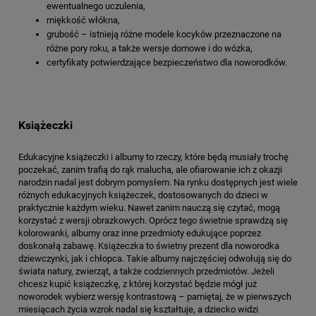
ewentualnego uczulenia,
miękkość włókna,
grubość – istnieją różne modele kocyków przeznaczone na
różne pory roku, a także wersje domowe i do wózka,
certyfikaty potwierdzające bezpieczeństwo dla noworodków.
Książeczki
Edukacyjne książeczki i albumy to rzeczy, które będą musiały trochę
poczekać, zanim trafią do rąk malucha, ale ofiarowanie ich z okazji
narodzin nadal jest dobrym pomysłem. Na rynku dostępnych jest wiele
różnych edukacyjnych książeczek, dostosowanych do dzieci w
praktycznie każdym wieku. Nawet zanim nauczą się czytać, mogą
korzystać z wersji obrazkowych. Oprócz tego świetnie sprawdzą się
kolorowanki, albumy oraz inne przedmioty edukujące poprzez
doskonałą zabawę. Książeczka to świetny prezent dla noworodka
dziewczynki, jak i chłopca. Takie albumy najczęściej odwołują się do
świata natury, zwierząt, a także codziennych przedmiotów. Jeżeli
chcesz kupić książeczkę, z której korzystać będzie mógł już
noworodek wybierz wersję kontrastową – pamiętaj, że w pierwszych
miesiącach życia wzrok nadal się kształtuje, a dziecko widzi