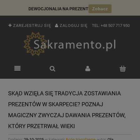
DEWOCJONALIA NA PREZENT
Zobacz
ZAREJESTRUJ SIĘ
ZALOGUJ SIĘ
TEL:
+48 507 717 950
SKĄD WZIĘŁA SIĘ TRADYCJA ZOSTAWIANIA
PREZENTÓW W SKARPECIE? POZNAJ
MAGICZNY ZWYCZAJ DAWANIA PREZENTÓW,
KTÓRY PRZETRWAŁ WIEKI
Dodano:
29-10-2025
w kategorii:
Boże Narodzenie
autor:
Ola