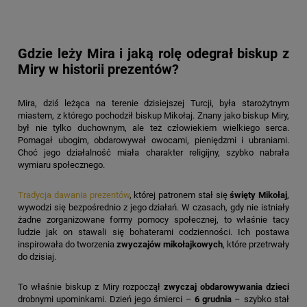
Gdzie leży Mira i jaką rolę odegrał biskup z
Miry w historii prezentów?
Mira, dziś leżąca na terenie dzisiejszej Turcji, była starożytnym
miastem, z którego pochodził biskup Mikołaj. Znany jako biskup Miry,
był nie tylko duchownym, ale też człowiekiem wielkiego serca.
Pomagał ubogim, obdarowywał owocami, pieniędzmi i ubraniami.
Choć jego działalność miała charakter religijny, szybko nabrała
wymiaru społecznego.
Tradycja dawania prezentów
, której patronem stał się
święty Mikołaj
,
wywodzi się bezpośrednio z jego działań. W czasach, gdy nie istniały
żadne zorganizowane formy pomocy społecznej, to właśnie tacy
ludzie jak on stawali się bohaterami codzienności. Ich postawa
inspirowała do tworzenia
zwyczajów mikołajkowych
, które przetrwały
do dzisiaj.
To właśnie biskup z Miry rozpoczął
zwyczaj obdarowywania dzieci
drobnymi upominkami. Dzień jego śmierci –
6 grudnia
– szybko stał