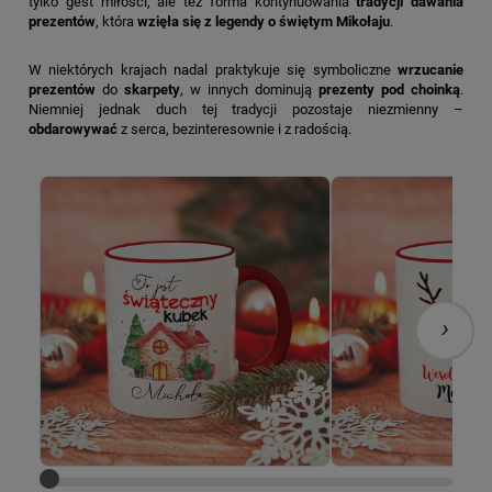
tylko gest miłości, ale też forma kontynuowania
tradycji dawania
prezentów
, która
wzięła się z legendy o świętym Mikołaju
.
W niektórych krajach nadal praktykuje się symboliczne
wrzucanie
prezentów
do
skarpety
, w innych dominują
prezenty pod choinką
.
Niemniej jednak duch tej tradycji pozostaje niezmienny –
obdarowywać
z serca, bezinteresownie i z radością.
›