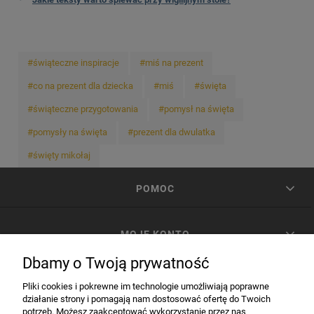
#świąteczne inspiracje
#miś na prezent
#co na prezent dla dziecka
#miś
#święta
#świąteczne przygotowania
#pomysł na święta
#pomysły na święta
#prezent dla dwulatka
#święty mikołaj
POMOC
MOJE KONTO
Dbamy o Twoją prywatność
PŁATNOŚCI I DOSTAWA
Pliki cookies i pokrewne im technologie umożliwiają poprawne
działanie strony i pomagają nam dostosować ofertę do Twoich
potrzeb. Możesz zaakceptować wykorzystanie przez nas