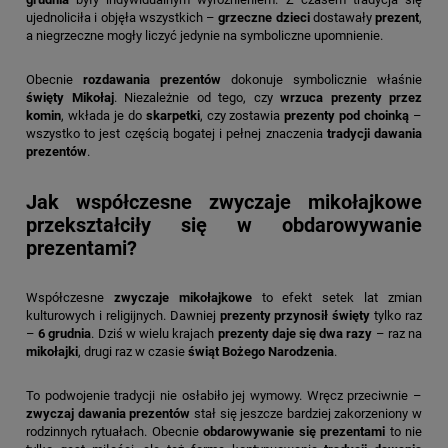
ujednoliciła i objęła wszystkich –
grzeczne dzieci
dostawały
prezent
,
a niegrzeczne mogły liczyć jedynie na symboliczne upomnienie.
Obecnie
rozdawania prezentów
dokonuje symbolicznie właśnie
święty Mikołaj
. Niezależnie od tego, czy
wrzuca prezenty przez
komin
, wkłada je do
skarpetki
, czy zostawia
prezenty pod choinką
–
wszystko to jest częścią bogatej i pełnej znaczenia
tradycji dawania
prezentów
.
Jak współczesne zwyczaje mikołajkowe
przekształciły się w obdarowywanie
prezentami?
Współczesne
zwyczaje mikołajkowe
to efekt setek lat zmian
kulturowych i religijnych. Dawniej
prezenty przynosił święty
tylko raz
–
6 grudnia
. Dziś w wielu krajach
prezenty daje się dwa razy
– raz na
mikołajki
, drugi raz w czasie
świąt Bożego Narodzenia
.
To podwojenie tradycji nie osłabiło jej wymowy. Wręcz przeciwnie –
zwyczaj dawania prezentów
stał się jeszcze bardziej zakorzeniony w
rodzinnych rytuałach. Obecnie
obdarowywanie się prezentami
to nie