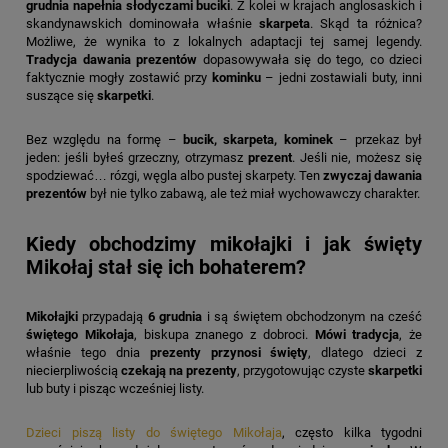
grudnia napełnia słodyczami buciki
. Z kolei w krajach anglosaskich i
skandynawskich dominowała właśnie
skarpeta
. Skąd ta różnica?
Możliwe, że wynika to z lokalnych adaptacji tej samej legendy.
Tradycja dawania prezentów
dopasowywała się do tego, co dzieci
faktycznie mogły zostawić przy
kominku
– jedni zostawiali buty, inni
suszące się
skarpetki
.
Bez względu na formę –
bucik, skarpeta, kominek
– przekaz był
jeden: jeśli byłeś grzeczny, otrzymasz
prezent
. Jeśli nie, możesz się
spodziewać… rózgi, węgla albo pustej skarpety. Ten
zwyczaj dawania
prezentów
był nie tylko zabawą, ale też miał wychowawczy charakter.
Kiedy obchodzimy mikołajki i jak święty
Mikołaj stał się ich bohaterem?
Mikołajki
przypadają
6 grudnia
i są świętem obchodzonym na cześć
świętego Mikołaja
, biskupa znanego z dobroci.
Mówi tradycja
, że
właśnie tego dnia
prezenty przynosi święty
, dlatego dzieci z
niecierpliwością
czekają na prezenty
, przygotowując czyste
skarpetki
lub buty i pisząc wcześniej listy.
Dzieci piszą listy do świętego Mikołaja
, często kilka tygodni