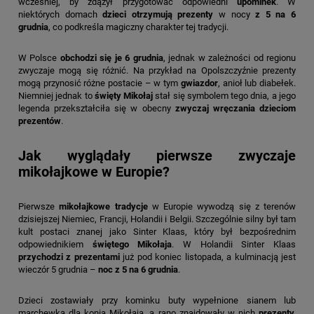
wcześniej, by zdążył przygotować odpowiedni
upominek
. W
niektórych domach
dzieci otrzymują prezenty
w nocy
z 5 na 6
grudnia
, co podkreśla magiczny charakter tej tradycji.
W Polsce
obchodzi się je 6 grudnia
, jednak w zależności od regionu
zwyczaje mogą się różnić. Na przykład na Opolszczyźnie prezenty
mogą przynosić różne postacie – w tym
gwiazdor
, anioł lub diabełek.
Niemniej jednak to
święty Mikołaj
stał się symbolem tego dnia, a jego
legenda przekształciła się w obecny
zwyczaj wręczania dzieciom
prezentów
.
Jak wyglądały pierwsze zwyczaje
mikołajkowe w Europie?
Pierwsze
mikołajkowe tradycje
w Europie wywodzą się z terenów
dzisiejszej Niemiec, Francji, Holandii i Belgii. Szczególnie silny był tam
kult postaci znanej jako Sinter Klaas, który był bezpośrednim
odpowiednikiem
świętego Mikołaja
. W Holandii Sinter Klaas
przychodzi z prezentami
już pod koniec listopada, a kulminacją jest
wieczór 5 grudnia –
noc z 5 na 6 grudnia
.
Dzieci zostawiały przy kominku buty wypełnione sianem lub
marchewką dla konia Mikołaja, a rano znajdowały w nich
prezenty,