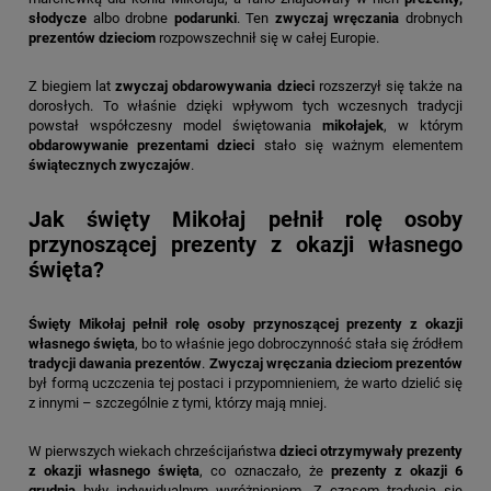
słodycze
albo drobne
podarunki
. Ten
zwyczaj wręczania
drobnych
prezentów dzieciom
rozpowszechnił się w całej Europie.
Z biegiem lat
zwyczaj obdarowywania dzieci
rozszerzył się także na
dorosłych. To właśnie dzięki wpływom tych wczesnych tradycji
powstał współczesny model świętowania
mikołajek
, w którym
obdarowywanie prezentami dzieci
stało się ważnym elementem
świątecznych zwyczajów
.
Jak święty Mikołaj pełnił rolę osoby
przynoszącej prezenty z okazji własnego
święta?
Święty Mikołaj pełnił rolę osoby przynoszącej prezenty z okazji
własnego święta
, bo to właśnie jego dobroczynność stała się źródłem
tradycji dawania prezentów
.
Zwyczaj wręczania dzieciom prezentów
był formą uczczenia tej postaci i przypomnieniem, że warto dzielić się
z innymi – szczególnie z tymi, którzy mają mniej.
W pierwszych wiekach chrześcijaństwa
dzieci otrzymywały prezenty
z okazji własnego święta
, co oznaczało, że
prezenty z okazji 6
grudnia
były indywidualnym wyróżnieniem. Z czasem tradycja się