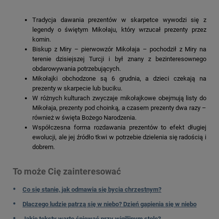
Tradycja dawania prezentów w skarpetce wywodzi się z
legendy o świętym Mikołaju, który wrzucał prezenty przez
komin.
Biskup z Miry – pierwowzór Mikołaja – pochodził z Miry na
terenie dzisiejszej Turcji i był znany z bezinteresownego
obdarowywania potrzebujących.
Mikołajki obchodzone są 6 grudnia, a dzieci czekają na
prezenty w skarpecie lub buciku.
W różnych kulturach zwyczaje mikołajkowe obejmują listy do
Mikołaja, prezenty pod choinką, a czasem prezenty dwa razy –
również w święta Bożego Narodzenia.
Współczesna forma rozdawania prezentów to efekt długiej
ewolucji, ale jej źródło tkwi w potrzebie dzielenia się radością i
dobrem.
To może Cię zainteresować
Co się stanie, jak odmawia się bycia chrzestnym?
Dlaczego ludzie patrzą się w niebo? Dzień gapienia się w niebo
Jakie teksty warto śpiewać przy wigilijnym stole?