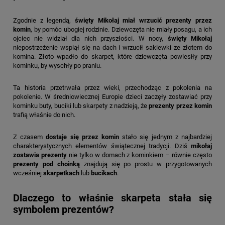
Zgodnie z legendą,
święty Mikołaj miał wrzucić prezenty przez
komin
, by pomóc ubogiej rodzinie. Dziewczęta nie miały posagu, a ich
ojciec nie widział dla nich przyszłości. W nocy,
święty Mikołaj
niepostrzeżenie wspiął się na dach i wrzucił sakiewki ze złotem do
komina. Złoto wpadło do skarpet, które dziewczęta powiesiły przy
kominku, by wyschły po praniu.
Ta historia przetrwała przez wieki, przechodząc z pokolenia na
pokolenie. W średniowiecznej Europie dzieci zaczęły zostawiać przy
kominku buty, buciki lub skarpety z nadzieją, że
prezenty przez komin
trafią właśnie do nich.
Z czasem
dostaje się przez komin
stało się jednym z najbardziej
charakterystycznych elementów świątecznej tradycji. Dziś
mikołaj
zostawia prezenty
nie tylko w domach z kominkiem – równie często
prezenty pod choinką
znajdują się po prostu w przygotowanych
wcześniej
skarpetkach
lub
bucikach
.
Dlaczego to właśnie skarpeta stała się
symbolem prezentów?