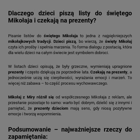
Dlaczego dzieci piszą listy do świętego
Mikołaja i czekają na prezenty?
Pisanie listów do
świętego Mikołaja
to jedna z najpiękniejszych
mikołajkowych tradycji
.
Dzieci piszą
, bo wierzą, że
święty Mikołaj
czyta ich prośby i spełnia marzenia. To forma dialogu z postacią, która
dla wielu dzieci na całym świecie jest symbolem dobroci.
W listach dzieci opisują, że były grzeczne, wymieniają upragnione
prezenty
i często dziękują za poprzednie lata.
Czekają na prezenty
, a
jednocześnie uczą się cierpliwości, wyrażania emocji i marzeń. To
więcej niż zabawa – to część procesu wychowawczego.
Mikołaj z Miry różnił się
od współczesnego Mikołaja z reklam, ale
przesłanie pozostaje to samo: warto być dobrym, dzielić się z innymi i
pamiętać, że
prezenty dzieciom
mają sens, gdy niosą pozytywne
emocje i tworzą wspomnienia.
Podsumowanie – najważniejsze rzeczy do
zapamiętania: