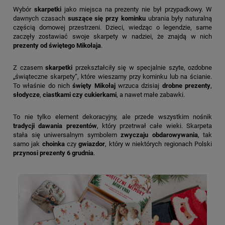
Wybór
skarpetki
jako miejsca na prezenty nie był przypadkowy. W
dawnych czasach
suszące się przy kominku
ubrania były naturalną
częścią domowej przestrzeni. Dzieci, wiedząc o legendzie, same
zaczęły zostawiać swoje skarpety w nadziei, że znajdą w nich
prezenty od świętego Mikołaja
.
Z czasem
skarpetki
przekształciły się w specjalnie szyte, ozdobne
„świąteczne skarpety”, które wieszamy przy kominku lub na ścianie.
To właśnie do nich
święty Mikołaj
wrzuca dzisiaj
drobne prezenty
,
słodycze
,
ciastkami czy cukierkami
, a nawet małe zabawki.
To nie tylko element dekoracyjny, ale przede wszystkim nośnik
tradycji dawania prezentów
, który przetrwał całe wieki. Skarpeta
stała się uniwersalnym symbolem
zwyczaju obdarowywania
, tak
samo jak
choinka
czy
gwiazdor
, który w niektórych regionach Polski
przynosi prezenty 6 grudnia
.