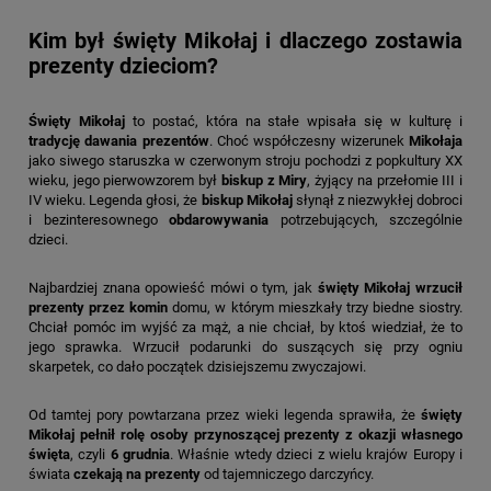
Kim był święty Mikołaj i dlaczego zostawia
prezenty dzieciom?
Święty Mikołaj
to postać, która na stałe wpisała się w kulturę i
tradycję dawania prezentów
. Choć współczesny wizerunek
Mikołaja
jako siwego staruszka w czerwonym stroju pochodzi z popkultury XX
wieku, jego pierwowzorem był
biskup z Miry
, żyjący na przełomie III i
IV wieku. Legenda głosi, że
biskup Mikołaj
słynął z niezwykłej dobroci
i bezinteresownego
obdarowywania
potrzebujących, szczególnie
dzieci.
Najbardziej znana opowieść mówi o tym, jak
święty Mikołaj wrzucił
prezenty przez komin
domu, w którym mieszkały trzy biedne siostry.
Chciał pomóc im wyjść za mąż, a nie chciał, by ktoś wiedział, że to
jego sprawka. Wrzucił podarunki do suszących się przy ogniu
skarpetek, co dało początek dzisiejszemu zwyczajowi.
Od tamtej pory powtarzana przez wieki legenda sprawiła, że
święty
Mikołaj pełnił rolę osoby przynoszącej prezenty z okazji własnego
święta
, czyli
6 grudnia
. Właśnie wtedy dzieci z wielu krajów Europy i
świata
czekają na prezenty
od tajemniczego darczyńcy.