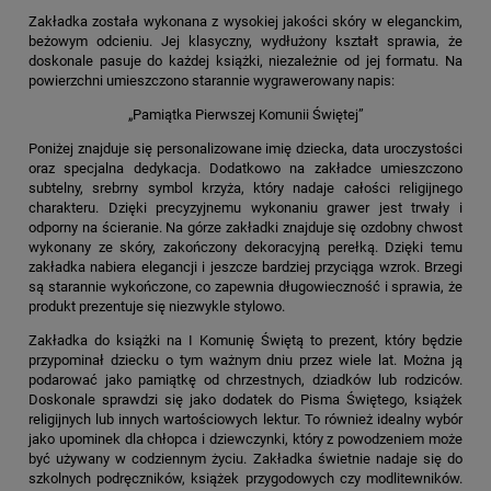
Zakładka została wykonana z wysokiej jakości skóry w eleganckim,
beżowym odcieniu. Jej klasyczny, wydłużony kształt sprawia, że
doskonale pasuje do każdej książki, niezależnie od jej formatu. Na
powierzchni umieszczono starannie wygrawerowany napis:
„Pamiątka Pierwszej Komunii Świętej”
Poniżej znajduje się personalizowane imię dziecka, data uroczystości
oraz specjalna dedykacja. Dodatkowo na zakładce umieszczono
subtelny, srebrny symbol krzyża, który nadaje całości religijnego
charakteru. Dzięki precyzyjnemu wykonaniu grawer jest trwały i
odporny na ścieranie. Na górze zakładki znajduje się ozdobny chwost
wykonany ze skóry, zakończony dekoracyjną perełką. Dzięki temu
zakładka nabiera elegancji i jeszcze bardziej przyciąga wzrok. Brzegi
są starannie wykończone, co zapewnia długowieczność i sprawia, że
produkt prezentuje się niezwykle stylowo.
Zakładka do książki na I Komunię Świętą to prezent, który będzie
przypominał dziecku o tym ważnym dniu przez wiele lat. Można ją
podarować jako pamiątkę od chrzestnych, dziadków lub rodziców.
Doskonale sprawdzi się jako dodatek do Pisma Świętego, książek
religijnych lub innych wartościowych lektur. To również idealny wybór
jako upominek dla chłopca i dziewczynki, który z powodzeniem może
być używany w codziennym życiu. Zakładka świetnie nadaje się do
szkolnych podręczników, książek przygodowych czy modlitewników.