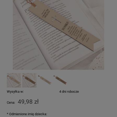
Wysyłka w:
4 dni robocze
49,98 zł
Cena:
*
Odmienione imię dziecka: