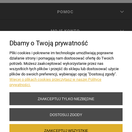
POMOC
MOJE KONTO
Dbamy o Twoją prywatność
PŁATNOŚCI I DOSTAWA
Pliki cookies i pokrewne im technologie umożliwiają poprawne
działanie strony i pomagają nam dostosować ofertę do Twoich
potrzeb. Możesz zaakceptować wykorzystanie przez nas
INFORMACJE
wszystkich tych plików i przejść do sklepu lub dostosować użycie
plików do swoich preferencji, wybierając opcję "Dostosuj zgody".
Więcej o plikach cookies przeczytasz w naszej Polityce
prywatności.
DANE FIRMY
ZAAKCEPTUJ TYLKO NIEZBĘDNE
Copyright 2017-2026 Sakramento.pl
DOSTOSUJ ZGODY
ZAAKCEPTUJ WSZYSTKIE