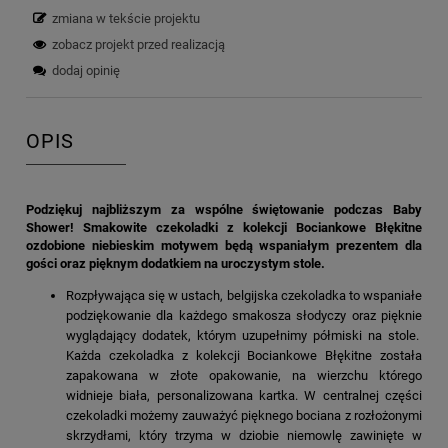
zmiana w tekście projektu
zobacz projekt przed realizacją
dodaj opinię
OPIS
Podziękuj najbliższym za wspólne świętowanie podczas Baby
Shower! Smakowite czekoladki z kolekcji Bociankowe Błękitne
ozdobione niebieskim motywem będą wspaniałym prezentem dla
gości oraz pięknym dodatkiem na uroczystym stole.
Rozpływająca się w ustach, belgijska czekoladka to wspaniałe
podziękowanie dla każdego smakosza słodyczy oraz pięknie
wyglądający dodatek, którym uzupełnimy półmiski na stole.
Każda czekoladka z kolekcji Bociankowe Błękitne została
zapakowana w złote opakowanie, na wierzchu którego
widnieje biała, personalizowana kartka. W centralnej części
czekoladki możemy zauważyć pięknego bociana z rozłożonymi
skrzydłami, który trzyma w dziobie niemowlę zawinięte w