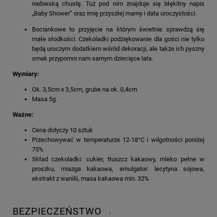
niebieską chustę. Tuż pod nim znajduje się błękitny napis
„Baby Shower” oraz imię przyszłej mamy i data uroczystości.
Bociankowe to przyjęcie na którym świetnie sprawdzą się
małe słodkości. Czekoladki podziękowanie dla gości nie tylko
będą uroczym dodatkiem wśród dekoracji, ale także ich pyszny
smak przypomni nam samym dziecięce lata.
Wymiary:
Ok. 3,5cm x 3,5cm, grube na ok. 0,4cm
Masa 5g.
Ważne:
Cena dotyczy 10 sztuk
Przechowywać w temperaturze 12-18°C i wilgotności poniżej
75%
Skład czekoladki: cukier, tłuszcz kakaowy, mleko pełne w
proszku, miazga kakaowa, emulgator: lecytyna sojowa,
ekstrakt z wanilii, masa kakaowa min. 32%
BEZPIECZEŃSTWO
↓