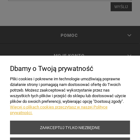
WYŚLIJ
POMOC
MOJE KONTO
Dbamy o Twoją prywatność
PŁATNOŚCI I DOSTAWA
Pliki cookies i pokrewne im technologie umożliwiają poprawne
działanie strony i pomagają nam dostosować ofertę do Twoich
potrzeb. Możesz zaakceptować wykorzystanie przez nas
INFORMACJE
wszystkich tych plików i przejść do sklepu lub dostosować użycie
plików do swoich preferencji, wybierając opcję "Dostosuj zgody".
Więcej o plikach cookies przeczytasz w naszej Polityce
prywatności.
DANE FIRMY
ZAAKCEPTUJ TYLKO NIEZBĘDNE
Copyright 2017-2026 Sakramento.pl