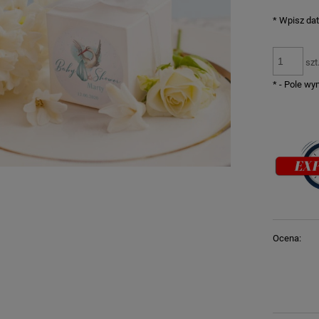
*
Wpisz dat
szt
*
- Pole w
Ocena: