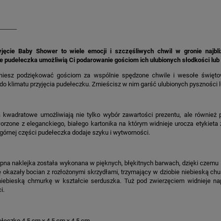
jęcie Baby Shower to wiele emocji i szczęśliwych chwil w gronie najbl
 pudełeczka umożliwią Ci podarowanie gościom ich ulubionych słodkości lub
gniesz podziękować gościom za wspólnie spędzone chwile i wesołe święto
o klimatu przyjęcia pudełeczku. Zmieścisz w nim garść ulubionych pyszności 
 kwadratowe umożliwiają nie tylko wybór zawartości prezentu, ale również 
orzone z eleganckiego, białego kartonika na którym widnieje urocza etykieta 
górnej części pudełeczka dodaje szyku i wytworności.
na naklejka została wykonana w pięknych, błękitnych barwach, dzięki czemu 
ę okazały bocian z rozłożonymi skrzydłami, trzymający w dziobie niebieską chu
iebieską chmurkę w kształcie serduszka. Tuż pod zwierzęciem widnieje na
i.
łeczko 4,5 cm x 4,5 cm x 4,5 cm.