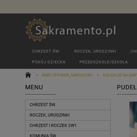
CHRZEST ŚW.
ROCZEK, URODZINKI
CH
POKÓJ DZIECKA
PRZEDSZKOLE/SZKOŁA
»
»
BABY SHOWER, NARODZINY
KOLEKCJE NA BA
MENU
PUDEŁ
CHRZEST ŚW.
ROCZEK, URODZINKI
CHRZEST I ROCZEK 2W1
KOMUNIA ŚW.