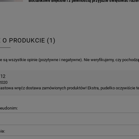
Bociankowe Błękitne i z pewnością przyjdzie świętować raze
E O PRODUKCIE (1)
 są wszystkie opinie (pozytywne i negatywne). Nie weryfikujemy, czy pochodzą o
.12
2020
astowa wręćz dostawa zamówionych produktów! Ekstra, pudełko oczywiście też 
seudonim:
ia: