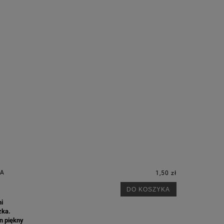
JA
1,50 zł
DO KOSZYKA
mi
zka.
en piękny