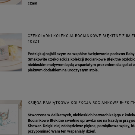
czas!
KA PODZIĘKOWANIE ZŁOTA
GIRLANDA BIAŁE PIÓRKA ZE ZŁOTE
ONKA KWADRAT 10SZT
6,98 zł
4,30 zł
CZEKOLADKI KOLEKCJA BOCIANKOWE BŁĘKITNE Z IMIE
10SZT
na regularna:
9,98 zł
Cena regularna:
7,30 zł
jniższa cena:
3,00 zł
Najniższa cena:
7,30 zł
Podziękuj najbliższym za wspólne świętowanie podczas Bab
DO KOSZYKA
DO KOSZYKA
Smakowite czekoladki z kolekcji Bociankowe Błękitne ozdobi
niebieskim motywem będą wspaniałym prezentem dla gości o
pięknym dodatkiem na uroczystym stole.
KSIĘGA PAMIĄTKOWA KOLEKCJA BOCIANKOWE BŁĘKIT
Stworzona w delikatnych, niebieskich barwach księga z kolekc
Bociankowe Błękitne świetnie sprawdzi się na każdym przyję
Shower. Dzięki niej zdobędziesz piękne, pamiątkowe wpisy, k
przypominać Wam ten wspaniały dzień.