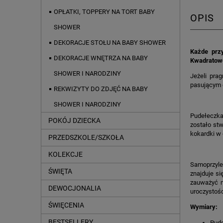
OPŁATKI, TOPPERY NA TORT BABY
OPIS
SHOWER
DEKORACJE STOŁU NA BABY SHOWER
Każde przy
DEKORACJE WNĘTRZA NA BABY
Kwadratowe
SHOWER I NARODZINY
Jeżeli pra
pasującym d
REKWIZYTY DO ZDJĘĆ NA BABY
SHOWER I NARODZINY
Pudełeczka
POKÓJ DZIECKA
zostało stw
kokardki w 
PRZEDSZKOLE/SZKOŁA
KOLEKCJE
Samoprzylep
ŚWIĘTA
znajduje si
zauważyć n
DEWOCJONALIA
uroczystośc
ŚWIĘCENIA
Wymiary:
BESTSELLERY
Pude