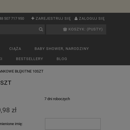
48 507 717 950
ZAREJESTRUJ SIĘ
ZALOGUJ SIĘ
KOSZYK:
(PUSTY)
CIĄŻA
BABY SHOWER, NARODZINY
I
BESTSELLERY
BLOG
ANKOWE BŁĘKITNE 10SZT
0SZT
:
7 dni roboczych
,98 zł
ienione imię: