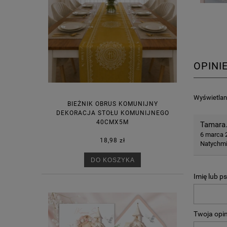
OPINI
Wyświetlane
BIEŻNIK OBRUS KOMUNIJNY
DEKORACJA STOŁU KOMUNIJNEGO
40CMX5M
Tamara
6 marca 
18,98 zł
Natychmi
DO KOSZYKA
Imię lub p
Twoja opin