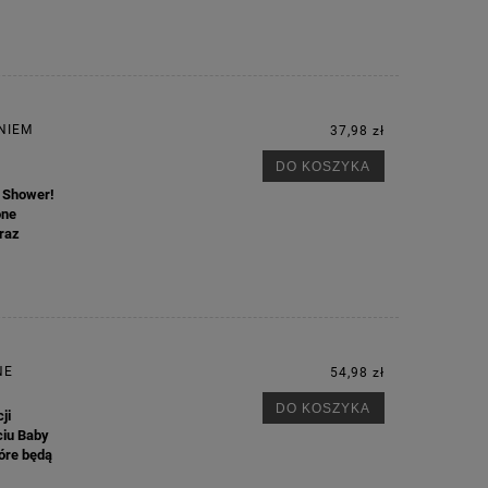
M
NIEM
37,98 zł
DO KOSZYKA
y Shower!
one
raz
NE
54,98 zł
DO KOSZYKA
ji
ciu Baby
tóre będą