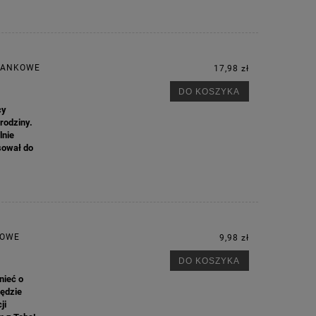
CIANKOWE
17,98 zł
DO KOSZYKA
cy
rodziny.
lnie
sował do
KOWE
9,98 zł
DO KOSZYKA
nieć o
będzie
ji