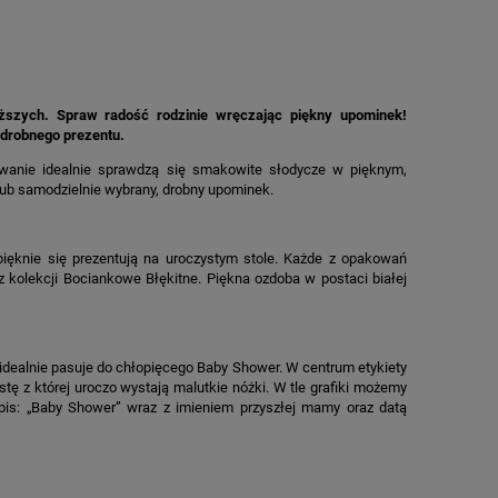
iższych. Spraw radość rodzinie wręczając piękny upominek!
 drobnego prezentu.
wanie idealnie sprawdzą się smakowite słodycze w pięknym,
lub samodzielnie wybrany, drobny upominek.
pięknie się prezentują na uroczystym stole. Każde z opakowań
z kolekcji Bociankowe Błękitne. Piękna ozdoba w postaci białej
idealnie pasuje do chłopięcego Baby Shower. W centrum etykiety
stę z której uroczo wystają malutkie nóżki. W tle grafiki możemy
pis: „Baby Shower” wraz z imieniem przyszłej mamy oraz datą