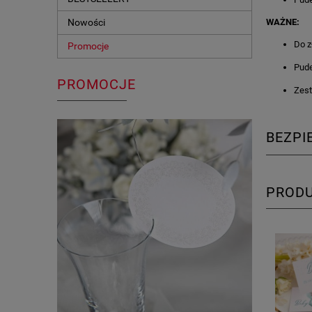
Nowości
WAŻNE:
Do z
Promocje
Pude
PROMOCJE
Zest
BEZP
PROD