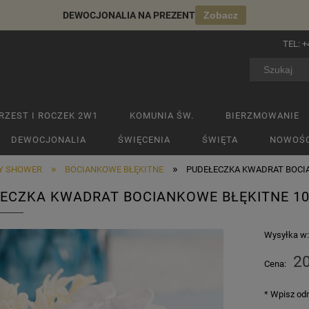
DEWOCJONALIA NA PREZENT
Zobacz
TEL:
+
RZEST I ROCZEK 2W1
KOMUNIA ŚW.
BIERZMOWANIE
DEWOCJONALIA
ŚWIĘCENIA
ŚWIĘTA
NOWOŚC
»
»
BY SHOWER
BOCIANKOWE BŁĘKITNE
PUDEŁECZKA KWADRAT BOCI
ECZKA KWADRAT BOCIANKOWE BŁĘKITNE 1
Wysyłka w
20
Cena:
*
Wpisz odm