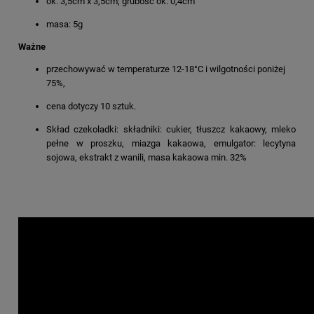
ok. 3,5cm x 3,5cm; grubość ok. 0,4cm
masa: 5g
Ważne
przechowywać w temperaturze 12-18°C i wilgotności poniżej
75%,
cena dotyczy 10 sztuk.
Skład czekoladki: składniki: cukier, tłuszcz kakaowy, mleko
pełne w proszku, miazga kakaowa, emulgator: lecytyna
sojowa, ekstrakt z wanili, masa kakaowa min. 32%