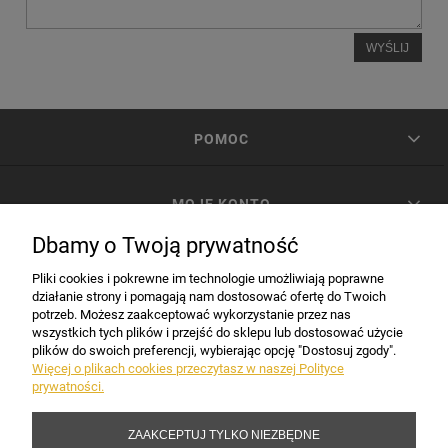
WYŚLIJ
POMOC
MOJE KONTO
Dbamy o Twoją prywatność
PŁATNOŚCI I DOSTAWA
Pliki cookies i pokrewne im technologie umożliwiają poprawne
działanie strony i pomagają nam dostosować ofertę do Twoich
potrzeb. Możesz zaakceptować wykorzystanie przez nas
INFORMACJE
wszystkich tych plików i przejść do sklepu lub dostosować użycie
plików do swoich preferencji, wybierając opcję "Dostosuj zgody".
Więcej o plikach cookies przeczytasz w naszej Polityce
prywatności.
DANE FIRMY
ZAAKCEPTUJ TYLKO NIEZBĘDNE