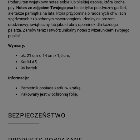
Podaruj ten wyjątkowy notes sobie lub bliskiej osobie, która kocha
psy!
Notes z
e zdjęciem Twojego psa
to nie tylko praktyczny gadżet,
ale także pamiątka na lata, która przypomina o radosnych chwilach
spędzonych z ukochanym czworonogiem. Idealny na prezent
urodzinowy, świąteczny lub jako drobny upominek dla każdego
psiarza. Zamów teraz i stwórz unikalny notes z wizerunkiem swojego
pupila!
Wymiary:
ok. 21 cm x 14 cm x 1,5 cm,
Kartki A5,
96 kartek.
Informacje:
Pamiętnik posiada kartki w kratkę.
Pakowany jest w ochronną folię.
BEZPIECZEŃSTWO
↓