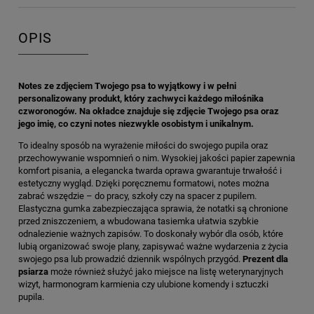
OPIS
Notes ze zdjęciem Twojego psa to wyjątkowy i w pełni
personalizowany produkt, który zachwyci każdego miłośnika
czworonogów. Na okładce znajduje się zdjęcie Twojego psa oraz
jego imię, co czyni notes niezwykle osobistym i unikalnym.
To idealny sposób na wyrażenie miłości do swojego pupila oraz
przechowywanie wspomnień o nim. Wysokiej jakości papier zapewnia
komfort pisania, a elegancka twarda oprawa gwarantuje trwałość i
estetyczny wygląd. Dzięki poręcznemu formatowi, notes można
zabrać wszędzie – do pracy, szkoły czy na spacer z pupilem.
Elastyczna gumka zabezpieczająca sprawia, że notatki są chronione
przed zniszczeniem, a wbudowana tasiemka ułatwia szybkie
odnalezienie ważnych zapisów. To doskonały wybór dla osób, które
lubią organizować swoje plany, zapisywać ważne wydarzenia z życia
swojego psa lub prowadzić dziennik wspólnych przygód.
Prezent dla
psiarza
może również służyć jako miejsce na listę weterynaryjnych
wizyt, harmonogram karmienia czy ulubione komendy i sztuczki
pupila.