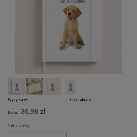
Wysyłka w:
3 dni robocze
36,98 zł
Cena:
*
Wpisz imię: