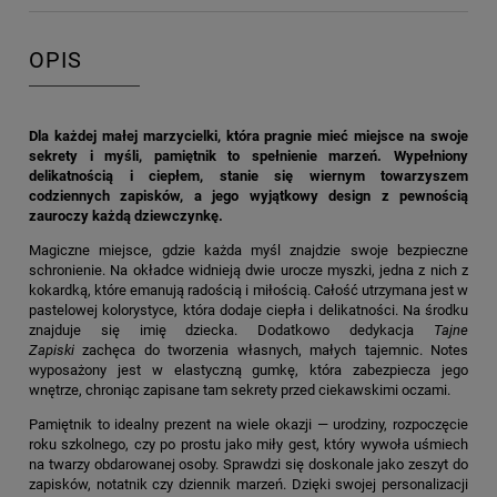
OPIS
Dla każdej małej marzycielki, która pragnie mieć miejsce na swoje
sekrety i myśli, pamiętnik to spełnienie marzeń. Wypełniony
delikatnością i ciepłem, stanie się wiernym towarzyszem
codziennych zapisków, a jego wyjątkowy design z pewnością
zauroczy każdą dziewczynkę.
Magiczne miejsce, gdzie każda myśl znajdzie swoje bezpieczne
schronienie. Na okładce widnieją dwie urocze myszki, jedna z nich z
kokardką, które emanują radością i miłością. Całość utrzymana jest w
pastelowej kolorystyce, która dodaje ciepła i delikatności. Na środku
znajduje się imię dziecka. Dodatkowo dedykacja
Tajne
Zapiski
zachęca do tworzenia własnych, małych tajemnic. Notes
wyposażony jest w elastyczną gumkę, która zabezpiecza jego
wnętrze, chroniąc zapisane tam sekrety przed ciekawskimi oczami.
Pamiętnik to idealny prezent na wiele okazji — urodziny, rozpoczęcie
roku szkolnego, czy po prostu jako miły gest, który wywoła uśmiech
na twarzy obdarowanej osoby. Sprawdzi się doskonale jako zeszyt do
zapisków, notatnik czy dziennik marzeń. Dzięki swojej personalizacji