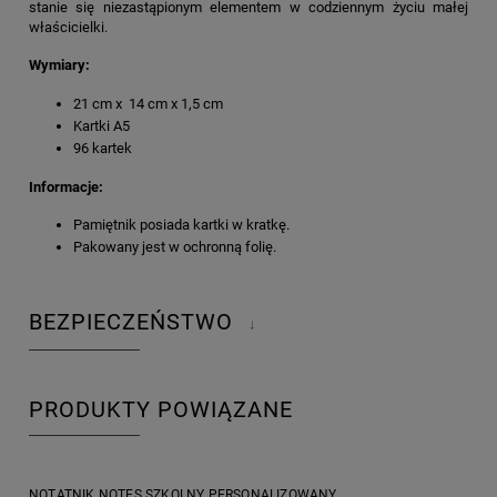
stanie się niezastąpionym elementem w codziennym życiu małej
właścicielki.
Wymiary:
21 cm x 14 cm x 1,5 cm
Kartki A5
96 kartek
Informacje:
Pamiętnik posiada kartki w kratkę.
Pakowany jest w ochronną folię.
BEZPIECZEŃSTWO
↓
PRODUKTY POWIĄZANE
NOTATNIK NOTES SZKOLNY PERSONALIZOWANY