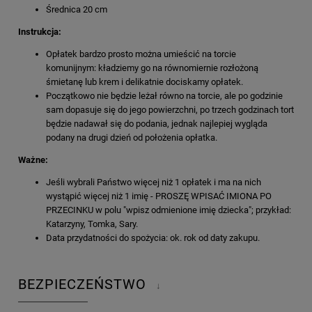
Średnica 20 cm
Instrukcja:
Opłatek bardzo prosto można umieścić na torcie
komunijnym: kładziemy go na równomiernie rozłożoną
śmietanę lub krem i delikatnie dociskamy opłatek.
Początkowo nie będzie leżał równo na torcie, ale po godzinie
sam dopasuje się do jego powierzchni, po trzech godzinach tort
będzie nadawał się do podania, jednak najlepiej wygląda
podany na drugi dzień od położenia opłatka.
Ważne:
Jeśli wybrali Państwo więcej niż 1 opłatek i ma na nich
wystąpić więcej niż 1 imię - PROSZĘ WPISAĆ IMIONA PO
PRZECINKU w polu "wpisz odmienione imię dziecka"; przykład:
Katarzyny, Tomka, Sary.
Data przydatności do spożycia: ok. rok od daty zakupu.
BEZPIECZEŃSTWO
↓