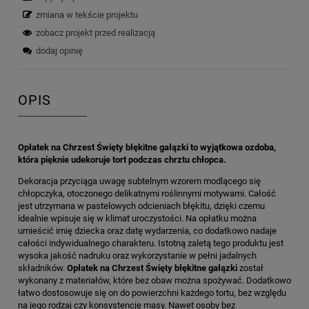
zmiana w tekście projektu
zobacz projekt przed realizacją
dodaj opinię
OPIS
Opłatek na Chrzest Święty błękitne gałązki to wyjątkowa ozdoba,
która pięknie udekoruje tort podczas chrztu chłopca.
Dekoracja przyciąga uwagę subtelnym wzorem modlącego się
chłopczyka, otoczonego delikatnymi roślinnymi motywami. Całość
jest utrzymana w pastelowych odcieniach błękitu, dzięki czemu
idealnie wpisuje się w klimat uroczystości. Na opłatku można
umieścić imię dziecka oraz datę wydarzenia, co dodatkowo nadaje
całości indywidualnego charakteru. Istotną zaletą tego produktu jest
wysoka jakość nadruku oraz wykorzystanie w pełni jadalnych
składników.
Opłatek na Chrzest Święty błękitne gałązki
został
wykonany z materiałów, które bez obaw można spożywać. Dodatkowo
łatwo dostosowuje się on do powierzchni każdego tortu, bez względu
na jego rodzaj czy konsystencję masy. Nawet osoby bez