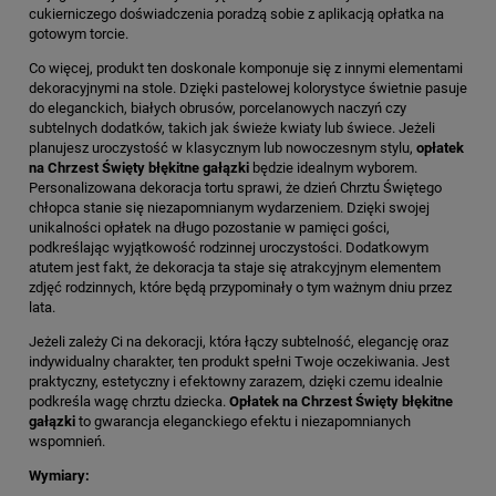
cukierniczego doświadczenia poradzą sobie z aplikacją opłatka na
gotowym torcie.
Co więcej, produkt ten doskonale komponuje się z innymi elementami
dekoracyjnymi na stole. Dzięki pastelowej kolorystyce świetnie pasuje
do eleganckich, białych obrusów, porcelanowych naczyń czy
subtelnych dodatków, takich jak świeże kwiaty lub świece. Jeżeli
planujesz uroczystość w klasycznym lub nowoczesnym stylu,
opłatek
na Chrzest Święty błękitne gałązki
będzie idealnym wyborem.
Personalizowana dekoracja tortu sprawi, że dzień Chrztu Świętego
chłopca stanie się niezapomnianym wydarzeniem. Dzięki swojej
unikalności opłatek na długo pozostanie w pamięci gości,
podkreślając wyjątkowość rodzinnej uroczystości. Dodatkowym
atutem jest fakt, że dekoracja ta staje się atrakcyjnym elementem
zdjęć rodzinnych, które będą przypominały o tym ważnym dniu przez
lata.
Jeżeli zależy Ci na dekoracji, która łączy subtelność, elegancję oraz
indywidualny charakter, ten produkt spełni Twoje oczekiwania. Jest
praktyczny, estetyczny i efektowny zarazem, dzięki czemu idealnie
podkreśla wagę chrztu dziecka.
Opłatek na Chrzest Święty błękitne
gałązki
to gwarancja eleganckiego efektu i niezapomnianych
wspomnień.
Wymiary: