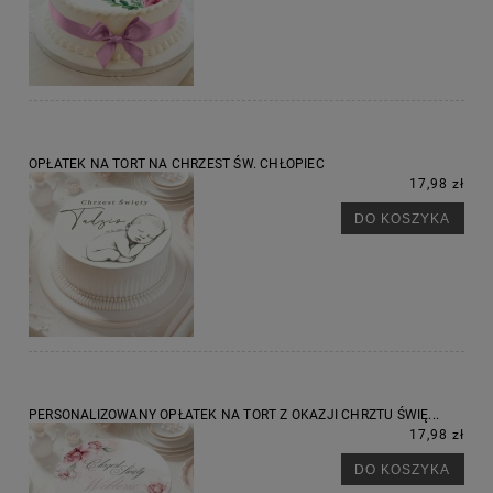
OPŁATEK NA TORT NA CHRZEST ŚW. CHŁOPIEC
17,98 zł
DO KOSZYKA
PERSONALIZOWANY OPŁATEK NA TORT Z OKAZJI CHRZTU ŚWIĘ...
17,98 zł
DO KOSZYKA