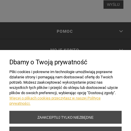
WYŚLIJ
POMOC
MOJE KONTO
Dbamy o Twoją prywatność
PŁATNOŚCI I DOSTAWA
Pliki cookies i pokrewne im technologie umożliwiają poprawne
działanie strony i pomagają nam dostosować ofertę do Twoich
potrzeb. Możesz zaakceptować wykorzystanie przez nas
INFORMACJE
wszystkich tych plików i przejść do sklepu lub dostosować użycie
plików do swoich preferencji, wybierając opcję "Dostosuj zgody".
Więcej o plikach cookies przeczytasz w naszej Polityce
prywatności.
DANE FIRMY
ZAAKCEPTUJ TYLKO NIEZBĘDNE
Copyright 2017-2026 Sakramento.pl