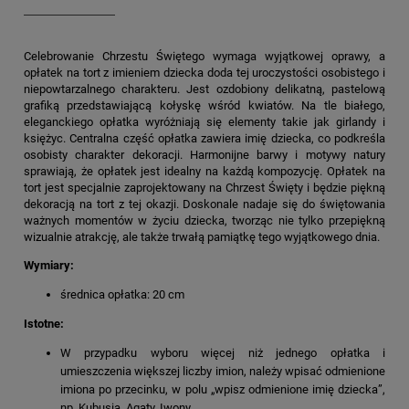
Celebrowanie Chrzestu Świętego wymaga wyjątkowej oprawy, a
opłatek na tort z imieniem dziecka doda tej uroczystości osobistego i
niepowtarzalnego charakteru. Jest ozdobiony delikatną, pastelową
grafiką przedstawiającą kołyskę wśród kwiatów. Na tle białego,
eleganckiego opłatka wyróżniają się elementy takie jak girlandy i
księżyc. Centralna część opłatka zawiera imię dziecka, co podkreśla
osobisty charakter dekoracji. Harmonijne barwy i motywy natury
sprawiają, że opłatek jest idealny na każdą kompozycję. Opłatek na
tort jest specjalnie zaprojektowany na Chrzest Święty i będzie piękną
dekoracją na tort z tej okazji. Doskonale nadaje się do świętowania
ważnych momentów w życiu dziecka, tworząc nie tylko przepiękną
wizualnie atrakcję, ale także trwałą pamiątkę tego wyjątkowego dnia.
Wymiary:
średnica opłatka: 20 cm
Istotne:
W przypadku wyboru więcej niż jednego opłatka i
umieszczenia większej liczby imion, należy wpisać odmienione
imiona po przecinku, w polu „wpisz odmienione imię dziecka”,
np. Kubusia, Agaty, Iwony.