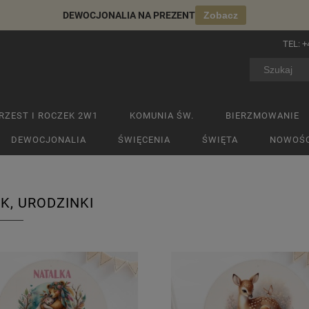
DEWOCJONALIA NA PREZENT
Zobacz
TEL:
+
RZEST I ROCZEK 2W1
KOMUNIA ŚW.
BIERZMOWANIE
DEWOCJONALIA
ŚWIĘCENIA
ŚWIĘTA
NOWOŚC
K, URODZINKI