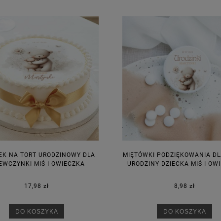
na regularna:
9,98 zł
Cena regularna:
7,30 zł
jniższa cena:
3,00 zł
Najniższa cena:
7,30 zł
DO KOSZYKA
DO KOSZYKA
EK NA TORT URODZINOWY DLA
MIĘTÓWKI PODZIĘKOWANIA DL
EWCZYNKI MIŚ I OWIECZKA
URODZINY DZIECKA MIŚ I OW
17,98 zł
8,98 zł
DO KOSZYKA
DO KOSZYKA