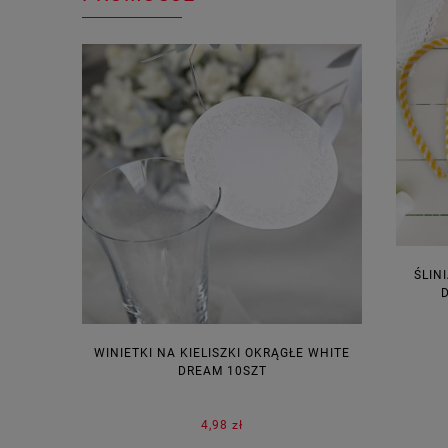
ŚLIN
D
WINIETKI NA KIELISZKI OKRĄGŁE WHITE
PUDEŁECZ
DREAM 10SZT
KOR
4,98 zł