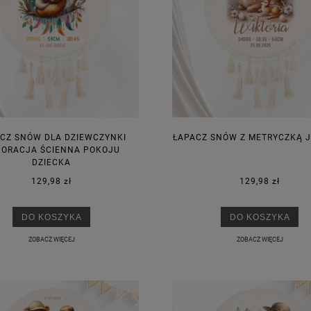
CZ SNÓW DLA DZIEWCZYNKI
ŁAPACZ SNÓW Z METRYCZKĄ 
KORACJA ŚCIENNA POKOJU
DZIECKA
129,98 zł
129,98 zł
DO KOSZYKA
DO KOSZYKA
ZOBACZ WIĘCEJ
ZOBACZ WIĘCEJ