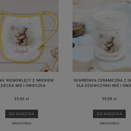
IAK NIEMOWLĘCY Z IMIENIEM
SKARBONKA CERAMICZNA Z I
ZIECKA MIŚ I OWIECZKA
DLA DZIEWCZYNKI MIŚ I OW
23,00 zł
59,98 zł
KA PODZIĘKOWANIE ZŁOTA
GIRLANDA BIAŁE PIÓRKA ZE ZŁOTE
ONKA KWADRAT 10SZT
DO KOSZYKA
DO KOSZYKA
ZOBACZ WIĘCEJ
ZOBACZ WIĘCEJ
6,98 zł
4,30 zł