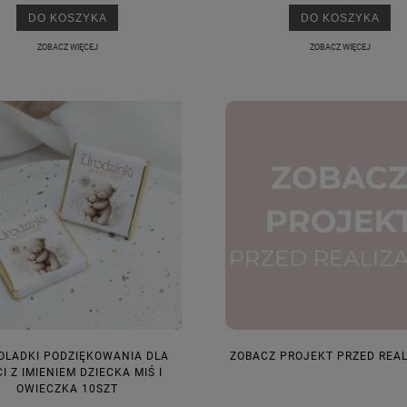
DO KOSZYKA
DO KOSZYKA
ZOBACZ WIĘCEJ
ZOBACZ WIĘCEJ
OLADKI PODZIĘKOWANIA DLA
ZOBACZ PROJEKT PRZED REA
I Z IMIENIEM DZIECKA MIŚ I
OWIECZKA 10SZT