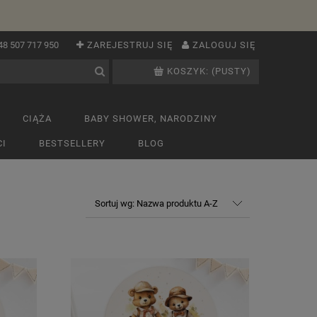
48 507 717 950
ZAREJESTRUJ SIĘ
ZALOGUJ SIĘ
KOSZYK:
(PUSTY)
CIĄŻA
BABY SHOWER, NARODZINY
I
BESTSELLERY
BLOG
Sortuj wg:
Nazwa produktu A-Z