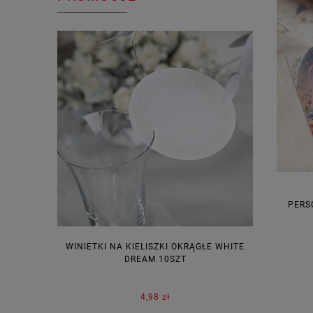
PERS
WINIETKI NA KIELISZKI OKRĄGŁE WHITE
PUDEŁECZ
DREAM 10SZT
KOR
4,98 zł