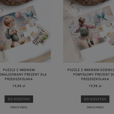
PUZZLE Z IMIENIEM
PUZZLE Z IMIENIEM DZIEWC
ONALIZOWANY PREZENT DLA
POMYSŁOWY PREZENT D
PRZEDSZKOLAKA
PRZEDSZKOLAKA
19,98 zł
19,98 zł
KA PODZIĘKOWANIE ZŁOTA
GIRLANDA BIAŁE PIÓRKA ZE ZŁOTE
ONKA KWADRAT 10SZT
DO KOSZYKA
DO KOSZYKA
ZOBACZ WIĘCEJ
ZOBACZ WIĘCEJ
6,98 zł
4,30 zł