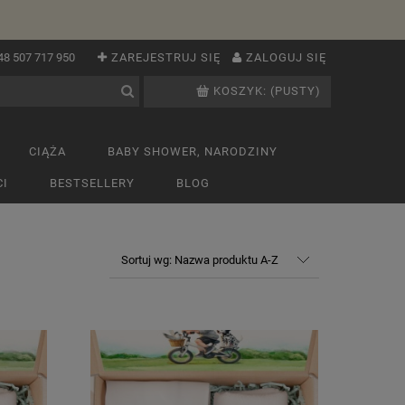
48 507 717 950
ZAREJESTRUJ SIĘ
ZALOGUJ SIĘ
KOSZYK:
(PUSTY)
CIĄŻA
BABY SHOWER, NARODZINY
I
BESTSELLERY
BLOG
Sortuj wg:
Nazwa produktu A-Z