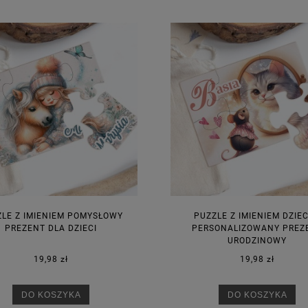
na regularna:
9,98 zł
Cena regularna:
7,30 zł
jniższa cena:
3,00 zł
Najniższa cena:
7,30 zł
DO KOSZYKA
DO KOSZYKA
ZLE Z IMIENIEM POMYSŁOWY
PUZZLE Z IMIENIEM DZIE
PREZENT DLA DZIECI
PERSONALIZOWANY PREZ
URODZINOWY
19,98 zł
19,98 zł
DO KOSZYKA
DO KOSZYKA