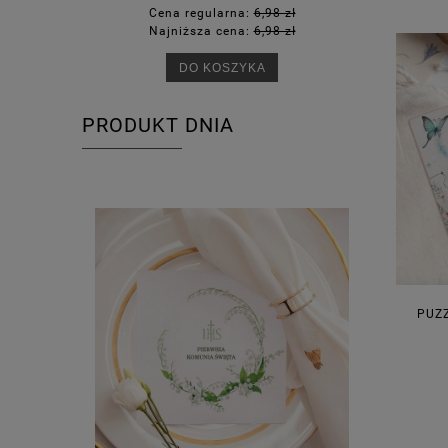
Cena regularna:
6,98 zł
Ce
Najniższa cena:
6,98 zł
Na
DO KOSZYKA
PRODUKT DNIA
PUZ