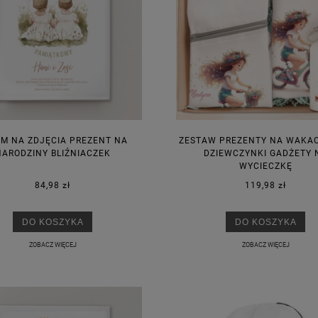
M NA ZDJĘCIA PREZENT NA
ZESTAW PREZENTY NA WAKAC
NARODZINY BLIŹNIACZEK
DZIEWCZYNKI GADŻETY 
WYCIECZKĘ
84,98 zł
119,98 zł
DO KOSZYKA
DO KOSZYKA
ZOBACZ WIĘCEJ
ZOBACZ WIĘCEJ