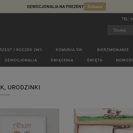
DEWOCJONALIA NA PREZENT
Zobacz
TEL:
+
RZEST I ROCZEK 2W1
KOMUNIA ŚW.
BIERZMOWANIE
DEWOCJONALIA
ŚWIĘCENIA
ŚWIĘTA
NOWOŚC
K, URODZINKI