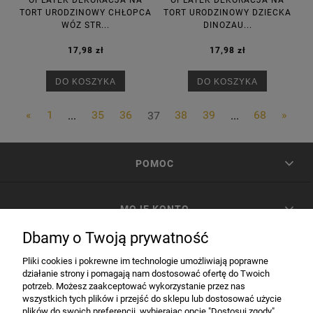
OPŁATEK DEKORACJA NA
OPŁATEK DEKORACJA NA
TORT URODZINOWY CHŁOPCA
TORT URODZINOWY DZIECKA
WÓZ STR...
DINOZAU...
17,98 zł
17,98 zł
DO KOSZYKA
DO KOSZYKA
«
1
...
35
36
37
38
39
...
68
»
POMOC
MOJE KONTO
Dbamy o Twoją prywatność
PŁATNOŚCI I DOSTAWA
Pliki cookies i pokrewne im technologie umożliwiają poprawne
działanie strony i pomagają nam dostosować ofertę do Twoich
potrzeb. Możesz zaakceptować wykorzystanie przez nas
INFORMACJE
wszystkich tych plików i przejść do sklepu lub dostosować użycie
plików do swoich preferencji, wybierając opcję "Dostosuj zgody".