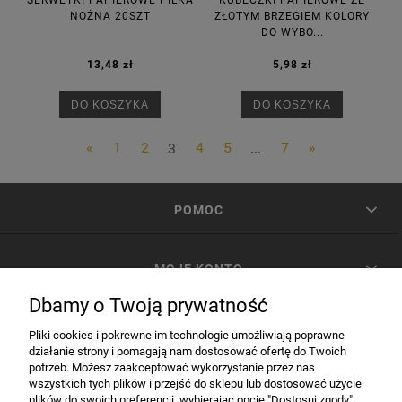
SERWETKI PAPIEROWE PIŁKA
KUBECZKI PAPIEROWE ZE
NOŻNA 20SZT
ZŁOTYM BRZEGIEM KOLORY
DO WYBO...
13,48 zł
5,98 zł
DO KOSZYKA
DO KOSZYKA
«
1
2
3
4
5
...
7
»
POMOC
MOJE KONTO
Dbamy o Twoją prywatność
PŁATNOŚCI I DOSTAWA
Pliki cookies i pokrewne im technologie umożliwiają poprawne
działanie strony i pomagają nam dostosować ofertę do Twoich
potrzeb. Możesz zaakceptować wykorzystanie przez nas
INFORMACJE
wszystkich tych plików i przejść do sklepu lub dostosować użycie
plików do swoich preferencji, wybierając opcję "Dostosuj zgody".