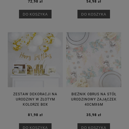
72,98 zł
54,98 zł
DO KOSZYKA
DO KOSZYKA
ZESTAW DEKORACJI NA
BIEŻNIK OBRUS NA STÓŁ
URODZINY W ZŁOTYM
URODZINOWY ZAJĄCZEK
KOLORZE BOX
40CMX6M
81,98 zł
35,98 zł
DO KOSZYKA
DO KOSZYKA