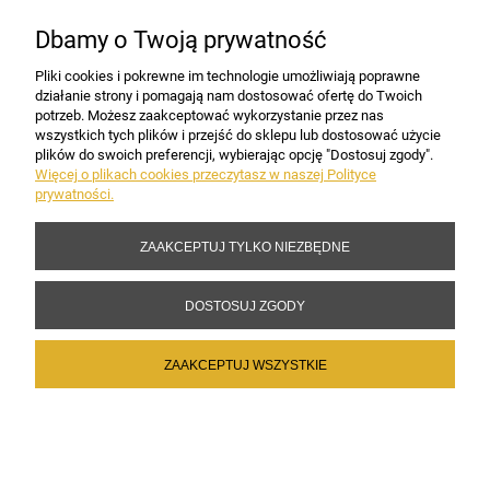
Dbamy o Twoją prywatność
PŁATNOŚCI I DOSTAWA
Pliki cookies i pokrewne im technologie umożliwiają poprawne
działanie strony i pomagają nam dostosować ofertę do Twoich
potrzeb. Możesz zaakceptować wykorzystanie przez nas
INFORMACJE
wszystkich tych plików i przejść do sklepu lub dostosować użycie
plików do swoich preferencji, wybierając opcję "Dostosuj zgody".
Więcej o plikach cookies przeczytasz w naszej Polityce
prywatności.
DANE FIRMY
ZAAKCEPTUJ TYLKO NIEZBĘDNE
Copyright 2017-2026 Sakramento.pl
DOSTOSUJ ZGODY
ZAAKCEPTUJ WSZYSTKIE
POKAŻ PEŁNĄ WERSJĘ STRONY
Sklep internetowy Shoper Premium