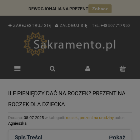
DEWOCJONALIA NA PREZENT
Zobacz
ZAREJESTRUJ SIĘ
ZALOGUJ SIĘ
TEL:
+48 507 717 950
ILE PIENIĘDZY DAĆ NA ROCZEK? PREZENT NA
ROCZEK DLA DZIECKA
Dodano:
08-07-2025
w kategorii:
roczek
,
prezent na urodziny
autor:
Agnieszka
Spis Treści
Pokaż