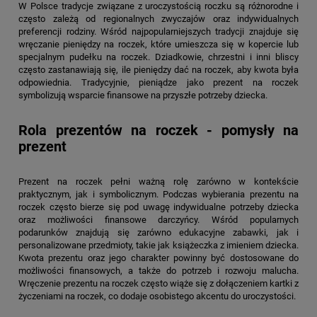
W Polsce tradycje związane z uroczystością roczku są różnorodne i
często zależą od regionalnych zwyczajów oraz indywidualnych
preferencji rodziny. Wśród najpopularniejszych tradycji znajduje się
wręczanie pieniędzy na roczek, które umieszcza się w kopercie lub
specjalnym pudełku na roczek. Dziadkowie, chrzestni i inni bliscy
często zastanawiają się, ile pieniędzy dać na roczek, aby kwota była
odpowiednia. Tradycyjnie, pieniądze jako prezent na roczek
symbolizują wsparcie finansowe na przyszłe potrzeby dziecka.
Rola prezentów na roczek - pomysły na
prezent
Prezent na roczek pełni ważną rolę zarówno w kontekście
praktycznym, jak i symbolicznym. Podczas wybierania prezentu na
roczek często bierze się pod uwagę indywidualne potrzeby dziecka
oraz możliwości finansowe darczyńcy. Wśród popularnych
podarunków znajdują się zarówno edukacyjne zabawki, jak i
personalizowane przedmioty, takie jak książeczka z imieniem dziecka.
Kwota prezentu oraz jego charakter powinny być dostosowane do
możliwości finansowych, a także do potrzeb i rozwoju malucha.
Wręczenie prezentu na roczek często wiąże się z dołączeniem kartki z
życzeniami na roczek, co dodaje osobistego akcentu do uroczystości.