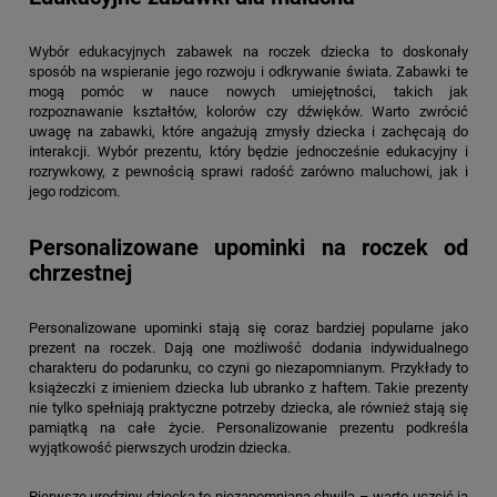
Wybór edukacyjnych zabawek na roczek dziecka to doskonały
sposób na wspieranie jego rozwoju i odkrywanie świata. Zabawki te
mogą pomóc w nauce nowych umiejętności, takich jak
rozpoznawanie kształtów, kolorów czy dźwięków. Warto zwrócić
uwagę na zabawki, które angażują zmysły dziecka i zachęcają do
interakcji. Wybór prezentu, który będzie jednocześnie edukacyjny i
rozrywkowy, z pewnością sprawi radość zarówno maluchowi, jak i
jego rodzicom.
Personalizowane upominki na roczek od
chrzestnej
Personalizowane upominki stają się coraz bardziej popularne jako
prezent na roczek. Dają one możliwość dodania indywidualnego
charakteru do podarunku, co czyni go niezapomnianym. Przykłady to
książeczki z imieniem dziecka lub ubranko z haftem. Takie prezenty
nie tylko spełniają praktyczne potrzeby dziecka, ale również stają się
pamiątką na całe życie. Personalizowanie prezentu podkreśla
wyjątkowość pierwszych urodzin dziecka.
Pierwsze urodziny dziecka to niezapomniana chwila – warto uczcić ją