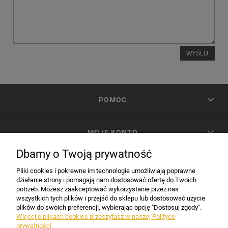
WYŚLIJ
POMOC
MOJE KONTO
Dbamy o Twoją prywatność
PŁATNOŚCI I DOSTAWA
Pliki cookies i pokrewne im technologie umożliwiają poprawne
działanie strony i pomagają nam dostosować ofertę do Twoich
potrzeb. Możesz zaakceptować wykorzystanie przez nas
INFORMACJE
wszystkich tych plików i przejść do sklepu lub dostosować użycie
plików do swoich preferencji, wybierając opcję "Dostosuj zgody".
Więcej o plikach cookies przeczytasz w naszej Polityce
prywatności.