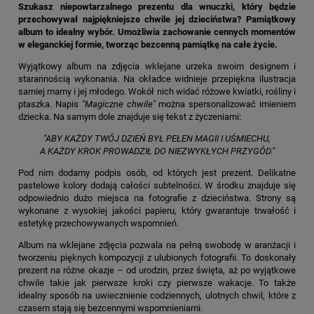
Szukasz niepowtarzalnego prezentu dla wnuczki, który będzie
przechowywał najpiękniejsze chwile jej dzieciństwa? Pamiątkowy
album to idealny wybór. Umożliwia zachowanie cennych momentów
w eleganckiej formie, tworząc bezcenną pamiątkę na całe życie.
Wyjątkowy album na zdjęcia wklejane urzeka swoim designem i
starannością wykonania. Na okładce widnieje przepiękna ilustracja
sarniej mamy i jej młodego. Wokół nich widać różowe kwiatki, rośliny i
ptaszka. Napis
"Magiczne chwile"
można spersonalizować imieniem
dziecka. Na samym dole znajduje się tekst z życzeniami:
"ABY KAŻDY TWÓJ DZIEŃ BYŁ PEŁEN MAGII I UŚMIECHU,
A KAŻDY KROK PROWADZIŁ DO NIEZWYKŁYCH PRZYGÓD."
Pod nim dodamy podpis osób, od których jest prezent. Delikatne
pastelowe kolory dodają całości subtelności. W środku znajduje się
odpowiednio dużo miejsca na fotografie z dzieciństwa. Strony są
wykonane z wysokiej jakości papieru, który gwarantuje trwałość i
estetykę przechowywanych wspomnień.
Album na wklejane zdjęcia pozwala na pełną swobodę w aranżacji i
tworzeniu pięknych kompozycji z ulubionych fotografii. To doskonały
prezent na różne okazje – od urodzin, przez święta, aż po wyjątkowe
chwile takie jak pierwsze kroki czy pierwsze wakacje. To także
idealny sposób na uwiecznienie codziennych, ulotnych chwil, które z
czasem stają się bezcennymi wspomnieniami.