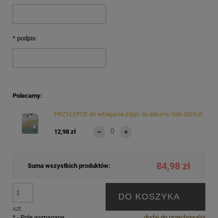
*
podpis:
Polecamy:
PRZYLEPCE do wklejania zdjęć do albumu foto 500szt
12,98 zł
84,98 zł
Suma wszystkich produktów:
DO KOSZYKA
szt.
*
- Pole wymagane
dodaj do przechowalni