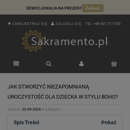
DEWOCJONALIA NA PREZENT
Zobacz
ZAREJESTRUJ SIĘ
ZALOGUJ SIĘ
TEL:
+48 507 717 950
JAK STWORZYĆ NIEZAPOMNIANĄ
UROCZYSTOŚĆ DLA DZIECKA W STYLU BOHO?
Dodano:
23-09-2024
w kategorii:
-
Spis Treści
Pokaż