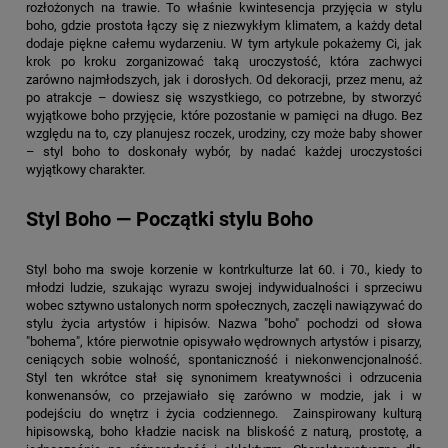
rozłożonych na trawie. To właśnie kwintesencja przyjęcia w stylu
boho, gdzie prostota łączy się z niezwykłym klimatem, a każdy detal
dodaje piękne całemu wydarzeniu. W tym artykule pokażemy Ci, jak
krok po kroku zorganizować taką uroczystość, która zachwyci
zarówno najmłodszych, jak i dorosłych. Od dekoracji, przez menu, aż
po atrakcje – dowiesz się wszystkiego, co potrzebne, by stworzyć
wyjątkowe boho przyjęcie, które pozostanie w pamięci na długo. Bez
względu na to, czy planujesz roczek, urodziny, czy może baby shower
– styl boho to doskonały wybór, by nadać każdej uroczystości
wyjątkowy charakter.
Styl Boho — Początki stylu Boho
Styl boho ma swoje korzenie w kontrkulturze lat 60. i 70., kiedy to
młodzi ludzie, szukając wyrazu swojej indywidualności i sprzeciwu
wobec sztywno ustalonych norm społecznych, zaczęli nawiązywać do
stylu życia artystów i hipisów. Nazwa "boho" pochodzi od słowa
"bohema", które pierwotnie opisywało wędrownych artystów i pisarzy,
ceniących sobie wolność, spontaniczność i niekonwencjonalność.
Styl ten wkrótce stał się synonimem kreatywności i odrzucenia
konwenansów, co przejawiało się zarówno w modzie, jak i w
podejściu do wnętrz i życia codziennego. Zainspirowany kulturą
hipisowską, boho kładzie nacisk na bliskość z naturą, prostotę, a