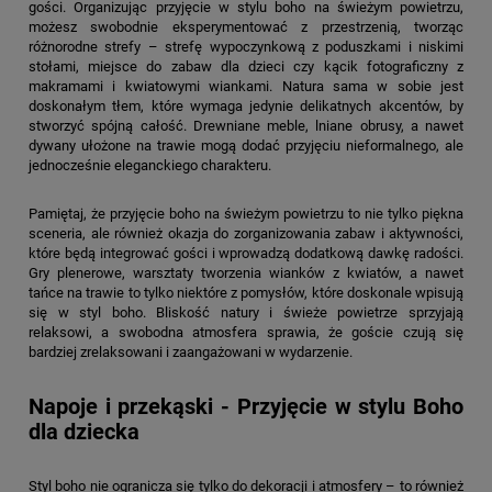
gości. Organizując przyjęcie w stylu boho na świeżym powietrzu,
możesz swobodnie eksperymentować z przestrzenią, tworząc
różnorodne strefy – strefę wypoczynkową z poduszkami i niskimi
stołami, miejsce do zabaw dla dzieci czy kącik fotograficzny z
makramami i kwiatowymi wiankami. Natura sama w sobie jest
doskonałym tłem, które wymaga jedynie delikatnych akcentów, by
stworzyć spójną całość. Drewniane meble, lniane obrusy, a nawet
dywany ułożone na trawie mogą dodać przyjęciu nieformalnego, ale
jednocześnie eleganckiego charakteru.
Pamiętaj, że przyjęcie boho na świeżym powietrzu to nie tylko piękna
sceneria, ale również okazja do zorganizowania zabaw i aktywności,
które będą integrować gości i wprowadzą dodatkową dawkę radości.
Gry plenerowe, warsztaty tworzenia wianków z kwiatów, a nawet
tańce na trawie to tylko niektóre z pomysłów, które doskonale wpisują
się w styl boho. Bliskość natury i świeże powietrze sprzyjają
relaksowi, a swobodna atmosfera sprawia, że goście czują się
bardziej zrelaksowani i zaangażowani w wydarzenie.
Napoje i przekąski - Przyjęcie w stylu Boho
dla dziecka
Styl boho nie ogranicza się tylko do dekoracji i atmosfery – to również