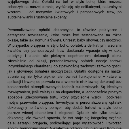
wyjątkowego dnia. Opłatki na tort w stylu boho, które możesz
zobaczyć na naszej stronie, wyróżniają się delikatnymi, naturalnymi
wzorami – od motywów kwiatowych i pampasowych traw, po
subtelne wianki i rustykalne akcenty.
Personalizowane opłatki dekoracyjne to również praktyczne i
estetyczne rozwiązanie, które może być zastosowane na różne
okazje, takie jak Komunia Święta, Chrzest, baby shower, czy urodzinki.
W przypadku przyjęcia w stylu boho, opłatek z delikatnymi wzorami
kwiatów czy pampasowych traw doskonale wpasuje się w całą
estetykę i stanie się pięknym dopełnieniem dekoracji stołu.
Niezależnie od okazji, personalizowany opłatek nadaje tortowi
indywidualnego charakteru, co z pewnością zachwyci zarówno gości,
jak i głównego bohatera uroczystości. Opłatki dostępne na naszej
stronie są nie tylko piękne, ale również funkcjonalne – łatwe w
aplikacji i trwałe, co pozwala na stworzenie efektownej dekoracji bez
konieczności skomplikowanych technik cukierniczych. Są idealnym
rozwiązaniem, jeśli zależy Ci na eleganckim, a jednocześnie prostym
sposobie udekorowania tortu, który przyciągnie wzrok i podkreśli
motyw przewodni przyjęcia. Inwestycja w personalizowany opłatek
dekoracyjny to świetny pomysł, aby dodać tortowi w stylu boho
jeszcze więcej charakteru i elegancji. Opłatek nie tylko ułatwia
dekorację, ale również sprawia, że tort staje się integralną częścią
całej estetyki przyjęcia, podkreślając jego wyjątkowość i tworząc
spójny, harmonijny obraz. Niezależnie od tego, czy planujesz Komunię