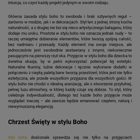
intuicja, co czyni każdy projekt jedynym w swoim rodzaju.
Główna zasada stylu boho to swoboda i brak sztywnych reguł –
zarówno w modzie, jak i w dekoracjach. Styl ten z jednej strony kocha
naturalność, a z drugiej nie boi się nieco artystycznego bałaganu, który
dodaje mu uroku. Prostota w stylu boho nie oznacza jednak nudy – to
raczej umiejętne dobieranie elementów, które tworzą spójną całość,
bez nadmiaru i przesady. Każdy element ma swoje miejsce, ale
jednocześnie jest swobodnie zestawiany z innymi, niekoniecznie
pasującymi na pierwszy rzut oka. Przyjęcie w stylu boho dla dziecka to
świetna okazja, by w pełni wykorzystać potencjał tej estetyki.
Naturalne tkaniny, luźne dekoracje i ręcznie wykonane dodatki w
połączeniu z ciepłą paletą barw tworzą przestrzeń, która jest nie tylko
estetyczna, ale przede wszystkim przyjazna dla wszystkich gości. W
stylu boho nie chodzi o idealną aranżację, ale o stworzenie przytulnej,
pełnej luzu atmosfery, w której każdy czuje się dobrze. To styl, który
celebruje indywidualność, dlatego też każde boho przyjęcie może
wyglądać inaczej – ale zawsze będzie emanować ciepłem, naturą i
niewymuszoną elegancją.
Chrzest Święty w stylu Boho
Styl boho
doskonale sprawdza się nie tylko na przyjęciach