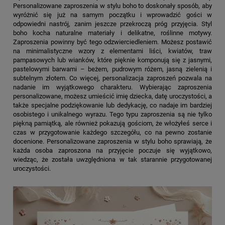
Personalizowane zaproszenia w stylu boho to doskonały sposób, aby
wyróżnić się już na samym początku i wprowadzić gości w
odpowiedni nastrój, zanim jeszcze przekroczą próg przyjęcia. Styl
boho kocha naturalne materiały i delikatne, roślinne motywy.
Zaproszenia powinny być tego odzwierciedleniem. Możesz postawić
na minimalistyczne wzory z elementami liści, kwiatów, traw
pampasowych lub wianków, które pięknie komponują się z jasnymi,
pastelowymi barwami – beżem, pudrowym różem, jasną zielenią i
subtelnym złotem. Co więcej, personalizacja zaproszeń pozwala na
nadanie im wyjątkowego charakteru. Wybierając zaproszenia
personalizowane, możesz umieścić imię dziecka, datę uroczystości, a
także specjalne podziękowanie lub dedykację, co nadaje im bardziej
osobistego i unikalnego wyrazu. Tego typu zaproszenia są nie tylko
piękną pamiątką, ale również pokazują gościom, że włożyłeś serce i
czas w przygotowanie każdego szczegółu, co na pewno zostanie
docenione. Personalizowane zaproszenia w stylu boho sprawiają, że
każda osoba zaproszona na przyjęcie poczuje się wyjątkowo,
wiedząc, że została uwzględniona w tak starannie przygotowanej
uroczystości.