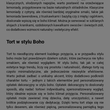
klasycznych, słodzonych napojów, warto postawić na orzeźwiające
lemoniady, przygotowane na bazie naturalnych składników. Klasyczne
lemoniady z cytryny, ale również bardziej oryginalne smaki, takie jak
lemoniada lawendowa, z truskawkami i bazylią czy z miętą i ogórkiem,
doskonale wpiszą się w boho klimat. Można je serwować w szklanych
słojach z kranikami, ozdobionych kawałkami owoców i świeżych ziół,
co dodatkowo wzmocni naturalny i estetyczny efekt.
Tort w stylu Boho
Tort to nieodłączny element każdego przyjęcia, a w przypadku stylu
boho może być prawdziwym dziełem sztuki, które zachwyca nie tylko
smakiem, ale również wyglądem. W stylu boho, tak jak w całej
estetyce tego trendu, liczy się prostota i naturalność, dlatego torty są
często minimalistyczne, ale jednocześnie niezwykle efektowne.
Warto jednak zadbać o unikalny akcent, który dodatkowo podkreśli
charakter tortu – jednym z takich elementów jest personalizowany
opłatek dekoracyjny w stylu boho. Opłatek dekoracyjny to doskonały
sposób, aby nadać tortowi indywidualny, spersonalizowany wygląd,
który idealnie wpisze się w boho klimat przyjęcia. Personalizowany
opłatek może zawierać imię dziecka, datę uroczystości, a nawet
krótkie podziękowanie czy dedykację. Dzięki temu tort staje się nie
tylko deserem, ale również piękną, personalizowaną pamiątką tego