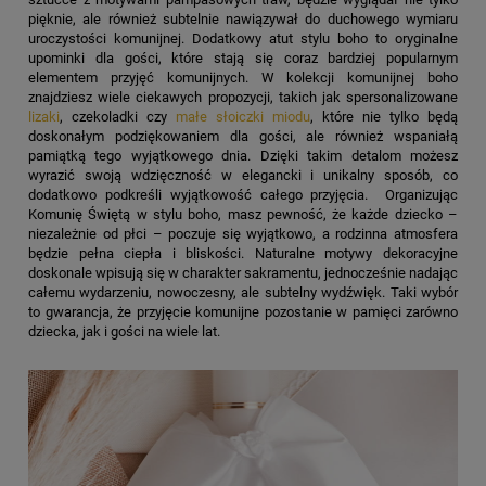
pięknie, ale również subtelnie nawiązywał do duchowego wymiaru
uroczystości komunijnej. Dodatkowy atut stylu boho to oryginalne
upominki dla gości, które stają się coraz bardziej popularnym
elementem przyjęć komunijnych. W kolekcji komunijnej boho
znajdziesz wiele ciekawych propozycji, takich jak spersonalizowane
lizaki
, czekoladki czy
małe słoiczki miodu
, które nie tylko będą
doskonałym podziękowaniem dla gości, ale również wspaniałą
pamiątką tego wyjątkowego dnia. Dzięki takim detalom możesz
wyrazić swoją wdzięczność w elegancki i unikalny sposób, co
dodatkowo podkreśli wyjątkowość całego przyjęcia. Organizując
Komunię Świętą w stylu boho, masz pewność, że każde dziecko –
niezależnie od płci – poczuje się wyjątkowo, a rodzinna atmosfera
będzie pełna ciepła i bliskości. Naturalne motywy dekoracyjne
doskonale wpisują się w charakter sakramentu, jednocześnie nadając
całemu wydarzeniu, nowoczesny, ale subtelny wydźwięk. Taki wybór
to gwarancja, że przyjęcie komunijne pozostanie w pamięci zarówno
dziecka, jak i gości na wiele lat.