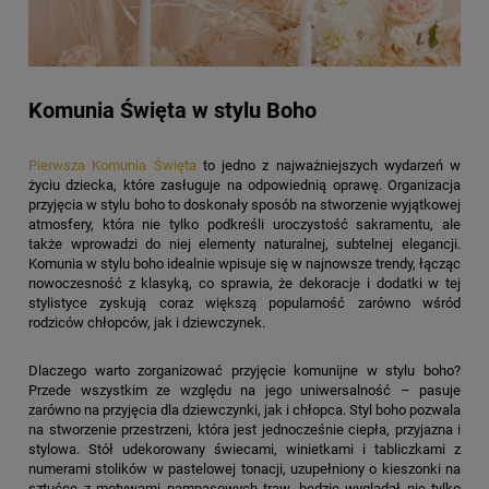
Komunia Święta w stylu Boho
Pierwsza Komunia Święta
to jedno z najważniejszych wydarzeń w
życiu dziecka, które zasługuje na odpowiednią oprawę. Organizacja
przyjęcia w stylu boho to doskonały sposób na stworzenie wyjątkowej
atmosfery, która nie tylko podkreśli uroczystość sakramentu, ale
także wprowadzi do niej elementy naturalnej, subtelnej elegancji.
Komunia w stylu boho idealnie wpisuje się w najnowsze trendy, łącząc
nowoczesność z klasyką, co sprawia, że dekoracje i dodatki w tej
stylistyce zyskują coraz większą popularność zarówno wśród
rodziców chłopców, jak i dziewczynek.
Dlaczego warto zorganizować przyjęcie komunijne w stylu boho?
Przede wszystkim ze względu na jego uniwersalność – pasuje
zarówno na przyjęcia dla dziewczynki, jak i chłopca. Styl boho pozwala
na stworzenie przestrzeni, która jest jednocześnie ciepła, przyjazna i
stylowa. Stół udekorowany świecami, winietkami i tabliczkami z
numerami stolików w pastelowej tonacji, uzupełniony o kieszonki na
sztućce z motywami pampasowych traw, będzie wyglądał nie tylko