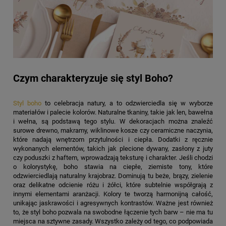
Czym charakteryzuje się styl Boho?
Styl boho
to celebracja natury, a to odzwierciedla się w wyborze
materiałów i palecie kolorów. Naturalne tkaniny, takie jak len, bawełna
i wełna, są podstawą tego stylu. W dekoracjach można znaleźć
surowe drewno, makramy, wiklinowe kosze czy ceramiczne naczynia,
które nadają wnętrzom przytulności i ciepła. Dodatki z ręcznie
wykonanych elementów, takich jak plecione dywany, zasłony z juty
czy poduszki z haftem, wprowadzają teksturę i charakter. Jeśli chodzi
o kolorystykę, boho stawia na ciepłe, ziemiste tony, które
odzwierciedlają naturalny krajobraz. Dominują tu beże, brązy, zielenie
oraz delikatne odcienie różu i żółci, które subtelnie współgrają z
innymi elementami aranżacji. Kolory te tworzą harmonijną całość,
unikając jaskrawości i agresywnych kontrastów. Ważne jest również
to, że styl boho pozwala na swobodne łączenie tych barw – nie ma tu
miejsca na sztywne zasady. Wszystko zależy od tego, co podpowiada