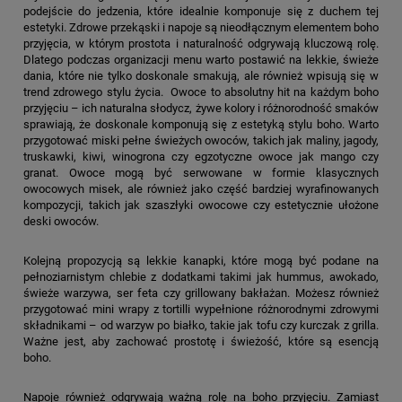
podejście do jedzenia, które idealnie komponuje się z duchem tej
estetyki. Zdrowe przekąski i napoje są nieodłącznym elementem boho
przyjęcia, w którym prostota i naturalność odgrywają kluczową rolę.
Dlatego podczas organizacji menu warto postawić na lekkie, świeże
dania, które nie tylko doskonale smakują, ale również wpisują się w
trend zdrowego stylu życia. Owoce to absolutny hit na każdym boho
przyjęciu – ich naturalna słodycz, żywe kolory i różnorodność smaków
sprawiają, że doskonale komponują się z estetyką stylu boho. Warto
przygotować miski pełne świeżych owoców, takich jak maliny, jagody,
truskawki, kiwi, winogrona czy egzotyczne owoce jak mango czy
granat. Owoce mogą być serwowane w formie klasycznych
owocowych misek, ale również jako część bardziej wyrafinowanych
kompozycji, takich jak szaszłyki owocowe czy estetycznie ułożone
deski owoców.
Kolejną propozycją są lekkie kanapki, które mogą być podane na
pełnoziarnistym chlebie z dodatkami takimi jak hummus, awokado,
świeże warzywa, ser feta czy grillowany bakłażan. Możesz również
przygotować mini wrapy z tortilli wypełnione różnorodnymi zdrowymi
składnikami – od warzyw po białko, takie jak tofu czy kurczak z grilla.
Ważne jest, aby zachować prostotę i świeżość, które są esencją
boho.
Napoje również odgrywają ważną rolę na boho przyjęciu. Zamiast