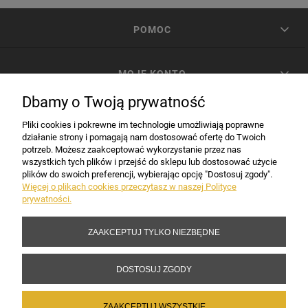
POMOC
MOJE KONTO
Dbamy o Twoją prywatność
PŁATNOŚCI I DOSTAWA
Pliki cookies i pokrewne im technologie umożliwiają poprawne
działanie strony i pomagają nam dostosować ofertę do Twoich
potrzeb. Możesz zaakceptować wykorzystanie przez nas
INFORMACJE
wszystkich tych plików i przejść do sklepu lub dostosować użycie
plików do swoich preferencji, wybierając opcję "Dostosuj zgody".
Więcej o plikach cookies przeczytasz w naszej Polityce
prywatności.
DANE FIRMY
ZAAKCEPTUJ TYLKO NIEZBĘDNE
Copyright 2017-2026 Sakramento.pl
DOSTOSUJ ZGODY
ZAAKCEPTUJ WSZYSTKIE