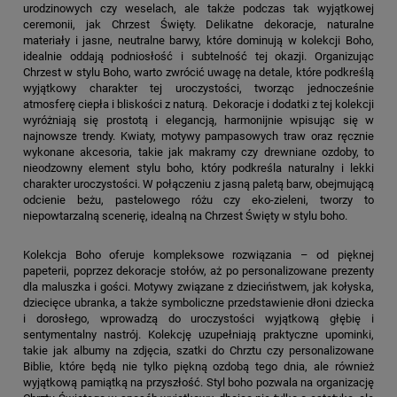
urodzinowych czy weselach, ale także podczas tak wyjątkowej
ceremonii, jak Chrzest Święty. Delikatne dekoracje, naturalne
materiały i jasne, neutralne barwy, które dominują w kolekcji Boho,
idealnie oddają podniosłość i subtelność tej okazji. Organizując
Chrzest w stylu Boho, warto zwrócić uwagę na detale, które podkreślą
wyjątkowy charakter tej uroczystości, tworząc jednocześnie
atmosferę ciepła i bliskości z naturą. Dekoracje i dodatki z tej kolekcji
wyróżniają się prostotą i elegancją, harmonijnie wpisując się w
najnowsze trendy. Kwiaty, motywy pampasowych traw oraz ręcznie
wykonane akcesoria, takie jak makramy czy drewniane ozdoby, to
nieodzowny element stylu boho, który podkreśla naturalny i lekki
charakter uroczystości. W połączeniu z jasną paletą barw, obejmującą
odcienie beżu, pastelowego różu czy eko-zieleni, tworzy to
niepowtarzalną scenerię, idealną na Chrzest Święty w stylu boho.
Kolekcja Boho oferuje kompleksowe rozwiązania – od pięknej
papeterii, poprzez dekoracje stołów, aż po personalizowane prezenty
dla maluszka i gości. Motywy związane z dzieciństwem, jak kołyska,
dziecięce ubranka, a także symboliczne przedstawienie dłoni dziecka
i dorosłego, wprowadzą do uroczystości wyjątkową głębię i
sentymentalny nastrój. Kolekcję uzupełniają praktyczne upominki,
takie jak albumy na zdjęcia, szatki do Chrztu czy personalizowane
Biblie, które będą nie tylko piękną ozdobą tego dnia, ale również
wyjątkową pamiątką na przyszłość. Styl boho pozwala na organizację