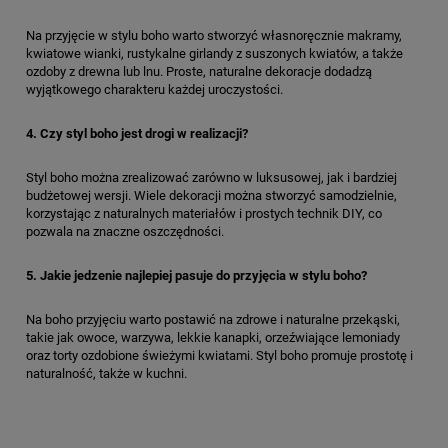
Na przyjęcie w stylu boho warto stworzyć własnoręcznie makramy,
kwiatowe wianki, rustykalne girlandy z suszonych kwiatów, a także
ozdoby z drewna lub lnu. Proste, naturalne dekoracje dodadzą
wyjątkowego charakteru każdej uroczystości.
4. Czy styl boho jest drogi w realizacji?
Styl boho można zrealizować zarówno w luksusowej, jak i bardziej
budżetowej wersji. Wiele dekoracji można stworzyć samodzielnie,
korzystając z naturalnych materiałów i prostych technik DIY, co
pozwala na znaczne oszczędności.
5. Jakie jedzenie najlepiej pasuje do przyjęcia w stylu boho?
Na boho przyjęciu warto postawić na zdrowe i naturalne przekąski,
takie jak owoce, warzywa, lekkie kanapki, orzeźwiające lemoniady
oraz torty ozdobione świeżymi kwiatami. Styl boho promuje prostotę i
naturalność, także w kuchni.