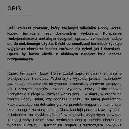
OPIS
Jeśli szukasz prezentu, który zachwyci miłośnika Hobby Horse,
kubek termiczny jest doskonałym wyborem. Połączenie
funkcjonalności z unikalnym designem sprawia, że idealnie nadaje
się do codziennego użytku. Dzięki personalizacji ten kubek zyskuje
wyjątkowy charakter, idealny zarówno dla dzieci, jak i dorosłych.
Spraw, by każda chwila z ulubionym napojem była jeszcze
przyjemniejsza.
Kubek termiczny Hobby Horse został zaprojektowany z myślą o
praktyczności i estetyce. Wykonany z wysokiej jakości materiałów,
gwarantuje długotrwałe utrzymanie temperatury zarówno gorących,
jak i zimnych napojów. Posiada wygodny uchwyt, który ułatwia
korzystanie z niego w każdych warunkach – w domu, w drodze na
trening Hobby Horse, czy podczas pikniku. Na białej powierzchni
kubka znajduje się delikatna grafika przedstawiająca konika na kiju,
ozdobionego czerwoną chustą. Obok widnieje personalizowany napis
z imieniem, na przykład „Basia”, w ciepłych, przyjaznych barwach.
Tekst „Hobby Horse” oraz serduszko dodają całości charakteru,
tworząc subtelny i harmonijny projekt. Przezroczysta pokrywka