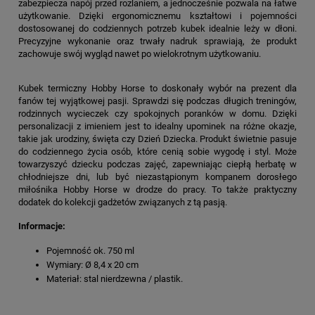
zabezpiecza napój przed rozlaniem, a jednocześnie pozwala na łatwe
użytkowanie. Dzięki ergonomicznemu kształtowi i pojemności
dostosowanej do codziennych potrzeb kubek idealnie leży w dłoni.
Precyzyjne wykonanie oraz trwały nadruk sprawiają, że produkt
zachowuje swój wygląd nawet po wielokrotnym użytkowaniu.
Kubek termiczny Hobby Horse to doskonały wybór na prezent dla
fanów tej wyjątkowej pasji. Sprawdzi się podczas długich treningów,
rodzinnych wycieczek czy spokojnych poranków w domu. Dzięki
personalizacji z imieniem jest to idealny upominek na różne okazje,
takie jak urodziny, święta czy Dzień Dziecka. Produkt świetnie pasuje
do codziennego życia osób, które cenią sobie wygodę i styl. Może
towarzyszyć dziecku podczas zajęć, zapewniając ciepłą herbatę w
chłodniejsze dni, lub być niezastąpionym kompanem dorosłego
miłośnika Hobby Horse w drodze do pracy. To także praktyczny
dodatek do kolekcji gadżetów związanych z tą pasją.
Informacje:
Pojemność ok. 750 ml
Wymiary: Ø 8,4 x 20 cm
Materiał: stal nierdzewna / plastik.