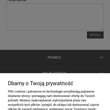
WYŚLIJ
POMOC
MOJE KONTO
Dbamy o Twoją prywatność
PŁATNOŚCI I DOSTAWA
Pliki cookies i pokrewne im technologie umożliwiają poprawne
działanie strony i pomagają nam dostosować ofertę do Twoich
potrzeb. Możesz zaakceptować wykorzystanie przez nas
INFORMACJE
wszystkich tych plików i przejść do sklepu lub dostosować użycie
plików do swoich preferencji, wybierając opcję "Dostosuj zgody".