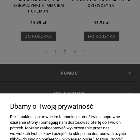
BIDON NA WODĘ DLA
BIDON DO SZKOŁY Z IMIENIEM
DZIEWCZYNKI Z IMIENIEM
DZIEWCZYNKI
POKEMON
44,98 zł
44,98 zł
DO KOSZYKA
DO KOSZYKA
«
1
2
3
4
»
POMOC
MOJE KONTO
Dbamy o Twoją prywatność
PŁATNOŚCI I DOSTAWA
Pliki cookies i pokrewne im technologie umożliwiają poprawne
działanie strony i pomagają nam dostosować ofertę do Twoich
potrzeb. Możesz zaakceptować wykorzystanie przez nas
INFORMACJE
wszystkich tych plików i przejść do sklepu lub dostosować użycie
plików do swoich preferencji, wybierając opcję "Dostosuj zgody".