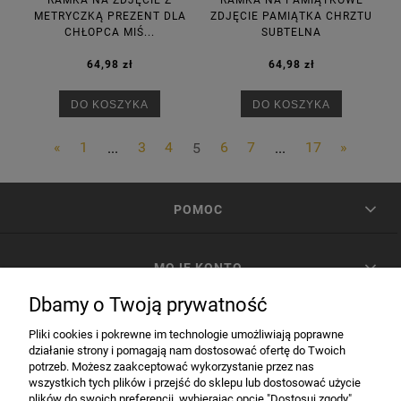
RAMKA NA ZDJĘCIE Z
RAMKA NA PAMIĄTKOWE
METRYCZKĄ PREZENT DLA
ZDJĘCIE PAMIĄTKA CHRZTU
CHŁOPCA MIŚ...
SUBTELNA
64,98 zł
64,98 zł
DO KOSZYKA
DO KOSZYKA
«
1
...
3
4
5
6
7
...
17
»
POMOC
MOJE KONTO
Dbamy o Twoją prywatność
PŁATNOŚCI I DOSTAWA
Pliki cookies i pokrewne im technologie umożliwiają poprawne
działanie strony i pomagają nam dostosować ofertę do Twoich
potrzeb. Możesz zaakceptować wykorzystanie przez nas
INFORMACJE
wszystkich tych plików i przejść do sklepu lub dostosować użycie
plików do swoich preferencji, wybierając opcję "Dostosuj zgody".