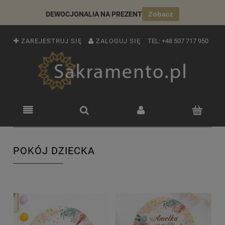
DEWOCJONALIA NA PREZENT
Zobacz
ZAREJESTRUJ SIĘ
ZALOGUJ SIĘ
TEL:
+48 507 717 950
POKÓJ DZIECKA