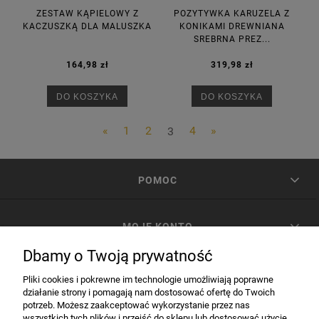
ZESTAW KĄPIELOWY Z
POZYTYWKA KARUZELA Z
KACZUSZKĄ DLA MALUSZKA
KONIKAMI DREWNIANA
SREBRNA PREZ...
164,98 zł
319,98 zł
DO KOSZYKA
DO KOSZYKA
«
1
2
3
4
»
POMOC
MOJE KONTO
Dbamy o Twoją prywatność
PŁATNOŚCI I DOSTAWA
Pliki cookies i pokrewne im technologie umożliwiają poprawne
działanie strony i pomagają nam dostosować ofertę do Twoich
potrzeb. Możesz zaakceptować wykorzystanie przez nas
INFORMACJE
wszystkich tych plików i przejść do sklepu lub dostosować użycie