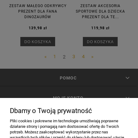
ZESTAW MAŁEGO ODKRYWCY
ZESTAW AKCESORIA
PREZENT DLA FANA
SPORTOWE DLA DZIECKA
DINOZAURÓW
PREZENT DLA TE...
139,98 zł
119,98 zł
DO KOSZYKA
DO KOSZYKA
«
1
2
3
4
»
POMOC
MOJE KONTO
Dbamy o Twoją prywatność
PŁATNOŚCI I DOSTAWA
Pliki cookies i pokrewne im technologie umożliwiają poprawne
działanie strony i pomagają nam dostosować ofertę do Twoich
potrzeb. Możesz zaakceptować wykorzystanie przez nas
INFORMACJE
wszystkich tych plików i przejść do sklepu lub dostosować użycie