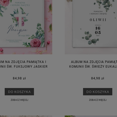
UM NA ZDJĘCIA PAMIĄTKA I
ALBUM NA ZDJĘCIA PAMIĄT
NII ŚW. FUKSJOWY JASKIER
KOMUNII ŚW. ŚWIEŻY EUKAL
84,98 zł
84,98 zł
DO KOSZYKA
DO KOSZYKA
ZOBACZ WIĘCEJ
ZOBACZ WIĘCEJ