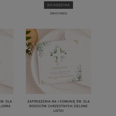
DO KOSZYKA
ZOBACZ WIĘCEJ
M
ŚW. DLA
ZAPROSZENIA NA I KOMUNIĘ ŚW. DLA
AJOWA
RODZICÓW CHRZESTNYCH ZIELONE
LISTKI