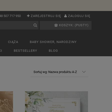
48 507 717 950
ZAREJESTRUJ SIĘ
ZALOGUJ SIĘ
KOSZYK:
(PUSTY)
CIĄŻA
BABY SHOWER, NARODZINY
I
BESTSELLERY
BLOG
Sortuj wg:
Nazwa produktu A-Z