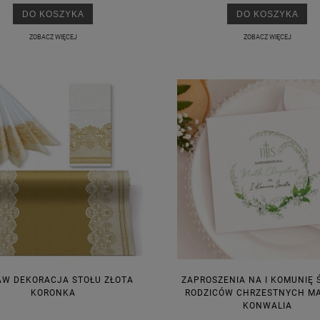
DO KOSZYKA
DO KOSZYKA
ZOBACZ WIĘCEJ
ZOBACZ WIĘCEJ
KA PODZIĘKOWANIE ZŁOTA
GIRLANDA BIAŁE PIÓRKA ZE ZŁOTE
ONKA KWADRAT 10SZT
6,98 zł
4,30 zł
na regularna:
9,98 zł
Cena regularna:
7,30 zł
jniższa cena:
3,00 zł
Najniższa cena:
7,30 zł
DO KOSZYKA
DO KOSZYKA
AW DEKORACJA STOŁU ZŁOTA
ZAPROSZENIA NA I KOMUNIĘ 
KORONKA
RODZICÓW CHRZESTNYCH M
KONWALIA