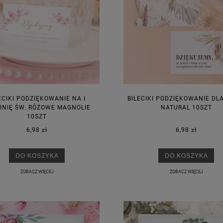
ECIKI PODZIĘKOWANIE NA I
BILECIKI PODZIĘKOWANIE DL
NIĘ ŚW. RÓŻOWE MAGNOLIE
NATURAL 10SZT
10SZT
6,98 zł
6,98 zł
DO KOSZYKA
DO KOSZYKA
ZOBACZ WIĘCEJ
ZOBACZ WIĘCEJ