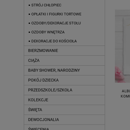
STRÓJ CHŁOPIEC
OPŁATKI I FIGURKI TORTOWE
OZDOBY/DEKORACJE STOŁU
OZDOBY WNĘTRZA
DEKORACJE DO KOŚCIOŁA
BIERZMOWANIE
CIĄŻA
BABY SHOWER, NARODZINY
POKÓJ DZIECKA
PRZEDSZKOLE/SZKOŁA
ALB
KOMU
KOLEKCJE
ŚWIĘTA
DEWOCJONALIA
ŚWIĘCENIA