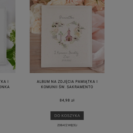
KA I
ALBUM NA ZDJĘCIA PAMIĄTKA I
RONKA
KOMUNII ŚW. SAKRAMENTO
84,98 zł
DO KOSZYKA
ZOBACZ WIĘCEJ