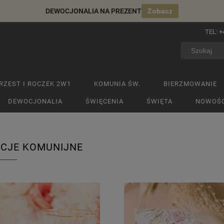
DEWOCJONALIA NA PREZENT
Zobacz
TEL:
+
RZEST I ROCZEK 2W1
KOMUNIA ŚW.
BIERZMOWANIE
DEWOCJONALIA
ŚWIĘCENIA
ŚWIĘTA
NOWOŚC
CJE KOMUNIJNE