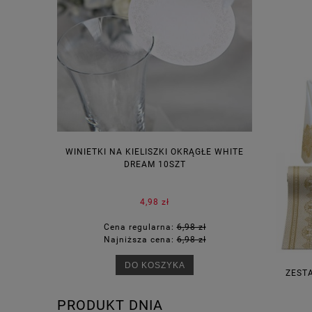
WINIETKI NA KIELISZKI OKRĄGŁE WHITE
PUDEŁECZ
DREAM 10SZT
KOR
4,98 zł
Cena regularna:
6,98 zł
Ce
Najniższa cena:
6,98 zł
Na
DO KOSZYKA
ZEST
PRODUKT DNIA