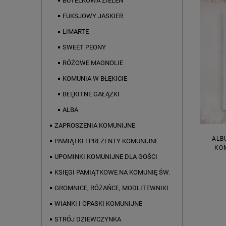
BUTELKOWA ZIELEŃ
FUKSJOWY JASKIER
LIMARTE
SWEET PEONY
RÓŻOWE MAGNOLIE
KOMUNIA W BŁĘKICIE
BŁĘKITNE GAŁĄZKI
ALBA
ZAPROSZENIA KOMUNIJNE
ALB
PAMIĄTKI I PREZENTY KOMUNIJNE
KOM
UPOMINKI KOMUNIJNE DLA GOŚCI
KSIĘGI PAMIĄTKOWE NA KOMUNIĘ ŚW.
GROMNICE, RÓŻAŃCE, MODLITEWNIKI
WIANKI I OPASKI KOMUNIJNE
STRÓJ DZIEWCZYNKA