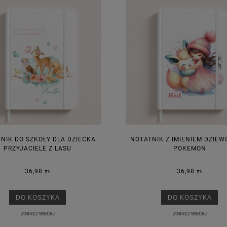
NIK DO SZKOŁY DLA DZIECKA
NOTATNIK Z IMIENIEM DZIEW
KA PODZIĘKOWANIE ZŁOTA
GIRLANDA BIAŁE PIÓRKA ZE ZŁOTE
PRZYJACIELE Z LASU
POKEMON
ONKA KWADRAT 10SZT
36,98 zł
36,98 zł
6,98 zł
4,30 zł
DO KOSZYKA
DO KOSZYKA
na regularna:
9,98 zł
Cena regularna:
7,30 zł
jniższa cena:
3,00 zł
Najniższa cena:
7,30 zł
ZOBACZ WIĘCEJ
ZOBACZ WIĘCEJ