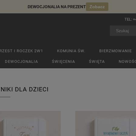
DEWOCJONALIA NA PREZENT
Zobacz
TEL:
+
RZEST I ROCZEK 2W1
KOMUNIA ŚW.
BIERZMOWANIE
DEWOCJONALIA
ŚWIĘCENIA
ŚWIĘTA
NOWOŚC
NIKI DLA DZIECI