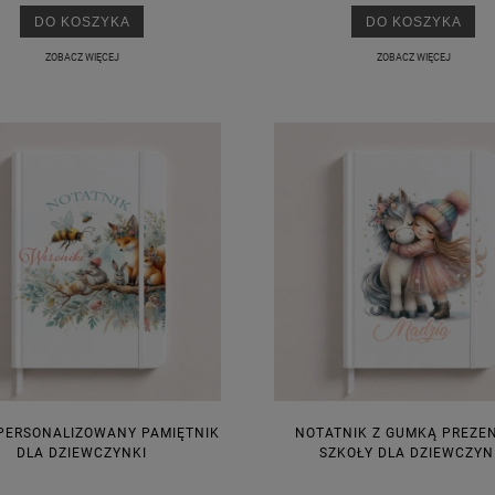
DO KOSZYKA
DO KOSZYKA
ZOBACZ WIĘCEJ
ZOBACZ WIĘCEJ
PERSONALIZOWANY PAMIĘTNIK
NOTATNIK Z GUMKĄ PREZE
DLA DZIEWCZYNKI
SZKOŁY DLA DZIEWCZYN