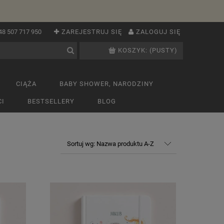
48 507 717 950
ZAREJESTRUJ SIĘ
ZALOGUJ SIĘ
KOSZYK:
(PUSTY)
CIĄŻA
BABY SHOWER, NARODZINY
I
BESTSELLERY
BLOG
Sortuj wg:
Nazwa produktu A-Z