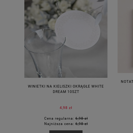
NOTAT
WINIETKI NA KIELISZKI OKRĄGŁE WHITE
PUDEŁECZ
DREAM 10SZT
KOR
4,98 zł
Cena regularna:
6,98 zł
Ce
Najniższa cena:
6,98 zł
Na