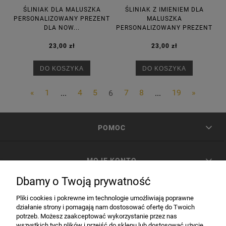
ŚLINIAK DLA MALUSZKA
ŚLINIAK Z IMIENIEM DLA
PERSONALIZOWANY PREZENT
MALUSZKA
DLA NOW...
PERSONALIZOWANY PREZENT
23,00 zł
23,00 zł
DO KOSZYKA
DO KOSZYKA
«
1
...
4
5
6
7
8
...
19
»
POMOC
MOJE KONTO
Dbamy o Twoją prywatność
PŁATNOŚCI I DOSTAWA
Pliki cookies i pokrewne im technologie umożliwiają poprawne
działanie strony i pomagają nam dostosować ofertę do Twoich
potrzeb. Możesz zaakceptować wykorzystanie przez nas
INFORMACJE
wszystkich tych plików i przejść do sklepu lub dostosować użycie