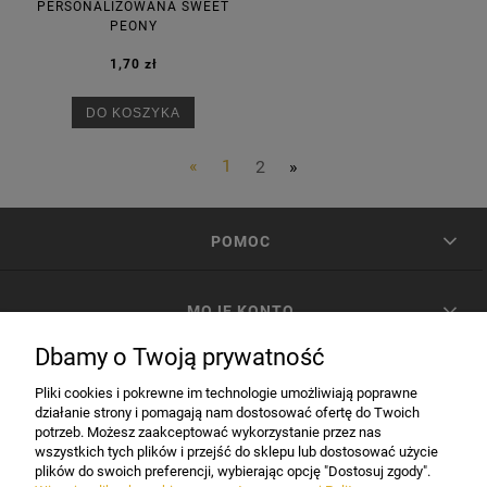
PERSONALIZOWANA SWEET
PEONY
1,70 zł
DO KOSZYKA
«
1
2
»
POMOC
MOJE KONTO
Dbamy o Twoją prywatność
PŁATNOŚCI I DOSTAWA
Pliki cookies i pokrewne im technologie umożliwiają poprawne
działanie strony i pomagają nam dostosować ofertę do Twoich
potrzeb. Możesz zaakceptować wykorzystanie przez nas
INFORMACJE
wszystkich tych plików i przejść do sklepu lub dostosować użycie
plików do swoich preferencji, wybierając opcję "Dostosuj zgody".