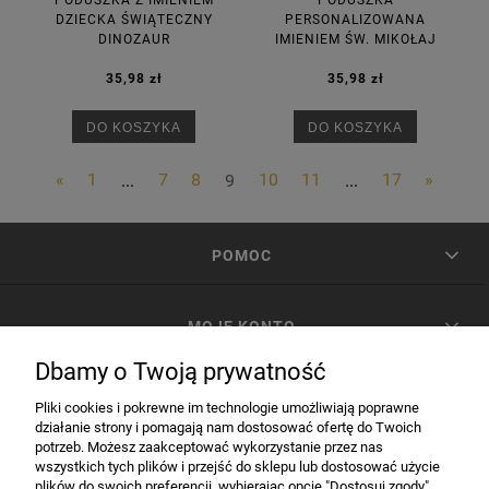
PODUSZKA Z IMIENIEM
PODUSZKA
DZIECKA ŚWIĄTECZNY
PERSONALIZOWANA
DINOZAUR
IMIENIEM ŚW. MIKOŁAJ
35,98 zł
35,98 zł
DO KOSZYKA
DO KOSZYKA
«
1
...
7
8
9
10
11
...
17
»
POMOC
MOJE KONTO
Dbamy o Twoją prywatność
PŁATNOŚCI I DOSTAWA
Pliki cookies i pokrewne im technologie umożliwiają poprawne
działanie strony i pomagają nam dostosować ofertę do Twoich
potrzeb. Możesz zaakceptować wykorzystanie przez nas
INFORMACJE
wszystkich tych plików i przejść do sklepu lub dostosować użycie
plików do swoich preferencji, wybierając opcję "Dostosuj zgody".