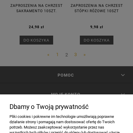
ZAPROSZENIA NA CHRZEST
ZAPROSZENIA NA CHRZEST
SAKRAMENTO 10SZT.
STÓPKI RÓŻOWE 10SZT
24,98 zł
9,98 zł
DO KOSZYKA
DO KOSZYKA
«
1
2
3
»
POMOC
MOJE KONTO
Dbamy o Twoją prywatność
PŁATNOŚCI I DOSTAWA
Pliki cookies i pokrewne im technologie umożliwiają poprawne
działanie strony i pomagają nam dostosować ofertę do Twoich
potrzeb. Możesz zaakceptować wykorzystanie przez nas
INFORMACJE
wszystkich tych plików i przejść do sklepu lub dostosować użycie