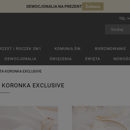
DEWOCJONALIA NA PREZENT
Zobacz
TEL:
+
RZEST I ROCZEK 2W1
KOMUNIA ŚW.
BIERZMOWANIE
DEWOCJONALIA
ŚWIĘCENIA
ŚWIĘTA
NOWOŚC
TA KORONKA EXCLUSIVE
 KORONKA EXCLUSIVE