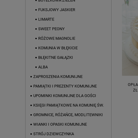
BUTELKOWA ZIELEŃ
FUKSJOWY JASKIER
LIMARTE
SWEET PEONY
RÓŻOWE MAGNOLIE
KOMUNIA W BŁĘKICIE
BŁĘKITNE GAŁĄZKI
ALBA
ZAPROSZENIA KOMUNIJNE
OPŁA
PAMIĄTKI I PREZENTY KOMUNIJNE
ZŁ
UPOMINKI KOMUNIJNE DLA GOŚCI
KSIĘGI PAMIĄTKOWE NA KOMUNIĘ ŚW.
GROMNICE, RÓŻAŃCE, MODLITEWNIKI
WIANKI I OPASKI KOMUNIJNE
STRÓJ DZIEWCZYNKA