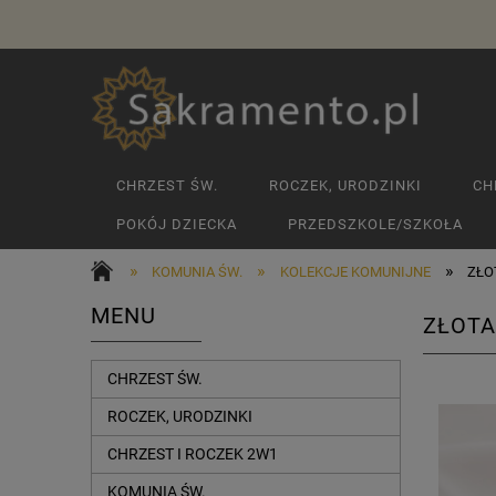
CHRZEST ŚW.
ROCZEK, URODZINKI
CH
POKÓJ DZIECKA
PRZEDSZKOLE/SZKOŁA
»
»
»
KOMUNIA ŚW.
KOLEKCJE KOMUNIJNE
ZŁO
MENU
ZŁOTA
CHRZEST ŚW.
ROCZEK, URODZINKI
CHRZEST I ROCZEK 2W1
KOMUNIA ŚW.