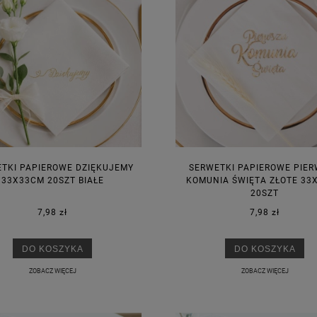
TKI PAPIEROWE DZIĘKUJEMY
SERWETKI PAPIEROWE PIE
33X33CM 20SZT BIAŁE
KOMUNIA ŚWIĘTA ZŁOTE 33
20SZT
7,98 zł
7,98 zł
DO KOSZYKA
DO KOSZYKA
ZOBACZ WIĘCEJ
ZOBACZ WIĘCEJ