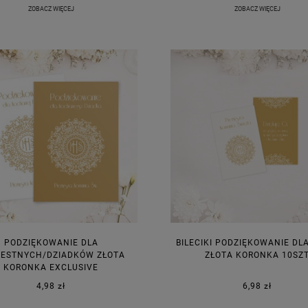
ZOBACZ WIĘCEJ
ZOBACZ WIĘCEJ
PODZIĘKOWANIE DLA
BILECIKI PODZIĘKOWANIE DL
ESTNYCH/DZIADKÓW ZŁOTA
ZŁOTA KORONKA 10SZ
KORONKA EXCLUSIVE
4,98 zł
6,98 zł