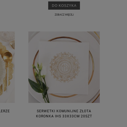
DO KOSZYKA
ZOBACZ WIĘCEJ
M
LERZE
SERWETKI KOMUNIJNE ZŁOTA
KORONKA IHS 33X33CM 20SZT