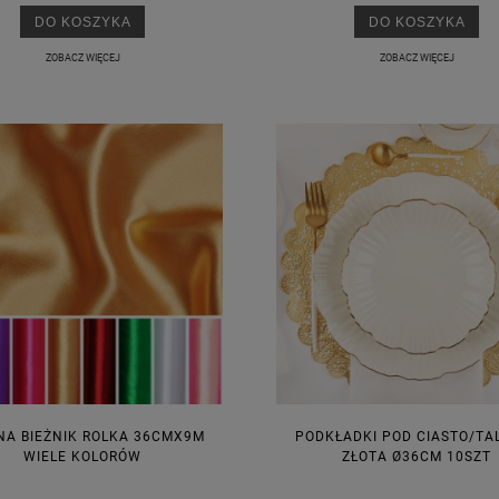
DO KOSZYKA
DO KOSZYKA
ZOBACZ WIĘCEJ
ZOBACZ WIĘCEJ
A KIELISZKI OKRĄGŁE WHITE
GIRLANDA BIAŁE PIÓRKA ZE ZŁOTE
DREAM 10SZT
4,98 zł
4,30 zł
na regularna:
6,98 zł
Cena regularna:
7,30 zł
jniższa cena:
6,98 zł
Najniższa cena:
7,30 zł
DO KOSZYKA
DO KOSZYKA
NA BIEŻNIK ROLKA 36CMX9M
PODKŁADKI POD CIASTO/TA
WIELE KOLORÓW
ZŁOTA Ø36CM 10SZT