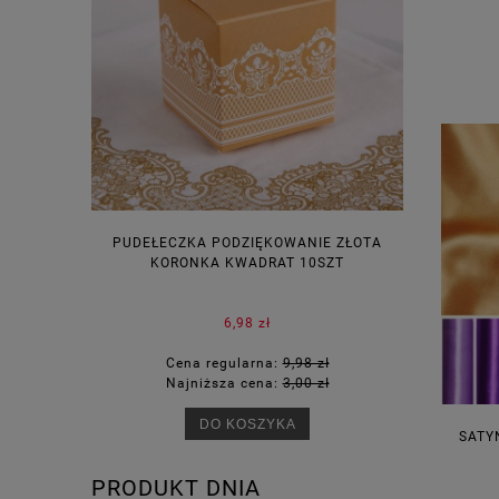
PUDEŁECZKA PODZIĘKOWANIE ZŁOTA
WINIETKI N
KORONKA KWADRAT 10SZT
6,98 zł
Cena regularna:
9,98 zł
Ce
Najniższa cena:
3,00 zł
Na
DO KOSZYKA
SATY
PRODUKT DNIA