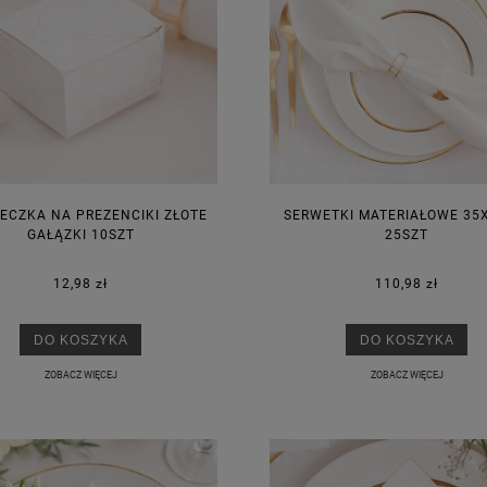
ECZKA NA PREZENCIKI ZŁOTE
SERWETKI MATERIAŁOWE 35
GAŁĄZKI 10SZT
25SZT
12,98 zł
110,98 zł
DO KOSZYKA
DO KOSZYKA
ZOBACZ WIĘCEJ
ZOBACZ WIĘCEJ