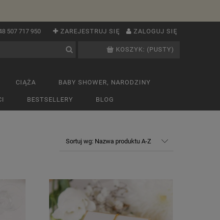
48 507 717 950
ZAREJESTRUJ SIĘ
ZALOGUJ SIĘ
KOSZYK:
(PUSTY)
CIĄŻA
BABY SHOWER, NARODZINY
I
BESTSELLERY
BLOG
Sortuj wg:
Nazwa produktu A-Z