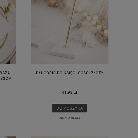
RWSZA
DŁUGOPIS DO KSIĘGI GOŚCI ZŁOTY
X33CM
41,98 zł
DO KOSZYKA
ZOBACZ WIĘCEJ