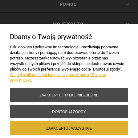
POMOC
MOJE KONTO
Dbamy o Twoją prywatność
PŁATNOŚCI I DOSTAWA
Pliki cookies i pokrewne im technologie umożliwiają poprawne
działanie strony i pomagają nam dostosować ofertę do Twoich
potrzeb. Możesz zaakceptować wykorzystanie przez nas
INFORMACJE
wszystkich tych plików i przejść do sklepu lub dostosować użycie
plików do swoich preferencji, wybierając opcję "Dostosuj zgody".
Więcej o plikach cookies przeczytasz w naszej Polityce
prywatności.
DANE FIRMY
ZAAKCEPTUJ TYLKO NIEZBĘDNE
Copyright 2017-2026 Sakramento.pl
DOSTOSUJ ZGODY
ZAAKCEPTUJ WSZYSTKIE
POKAŻ PEŁNĄ WERSJĘ STRONY