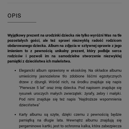
OPIS
Wyjątkowy prezent na urodzinki dziecka nie tylko wyróżni Was na tle
pozostałych gości, ale też sprawi niezwykłą radość rodzicom
obdarowanego dziecka. Album na zdjęcia w sztywnej oprawie z jego
imieniem to z pewnością unikalny prezent, który podbije serca
rodziców i pozwoli im na samodzielne stworzenie niezwykłej
pamiątki z dzieciństwa ich maleństwa.
Elegancki album oprawiony w ekoskórę. Na okładce albumu
umieścimy jasnozielone tło zdobione liśćmi egzotycznych
drzew z dżungli. Wśród nich, na środku znajduje się napis
"Pierwsze 5 lat" oraz imię dziecka. Pod napisem znajduje się
rysunek uroczych małych zwierzątek: żyrafy, zebry i małpki.
Pod nimi znajduje się też napis "Najdroższe wspomnienia
dzieciństwa"
Karty albumu są szyte, dzięki czemu z pewnością będzie
pamiątką na długie lata. Wewnątrz albumu znajdują się
pergaminowe kartki, jest to ochronna kalka, która zabezpiecza