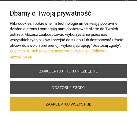
MOJE KONTO
Dbamy o Twoją prywatność
PŁATNOŚCI I DOSTAWA
Pliki cookies i pokrewne im technologie umożliwiają poprawne
działanie strony i pomagają nam dostosować ofertę do Twoich
potrzeb. Możesz zaakceptować wykorzystanie przez nas
INFORMACJE
wszystkich tych plików i przejść do sklepu lub dostosować użycie
plików do swoich preferencji, wybierając opcję "Dostosuj zgody".
Więcej o plikach cookies przeczytasz w naszej Polityce
prywatności.
DANE FIRMY
ZAAKCEPTUJ TYLKO NIEZBĘDNE
Copyright 2017-2026 Sakramento.pl
DOSTOSUJ ZGODY
ZAAKCEPTUJ WSZYSTKIE
POKAŻ PEŁNĄ WERSJĘ STRONY
Sklep internetowy Shoper Premium