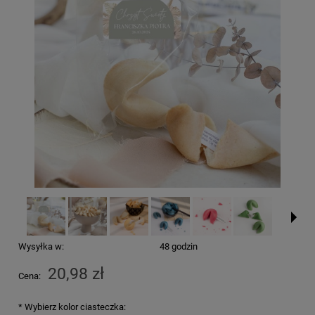
Wysyłka w:
48 godzin
20,98 zł
Cena:
*
Wybierz kolor ciasteczka: