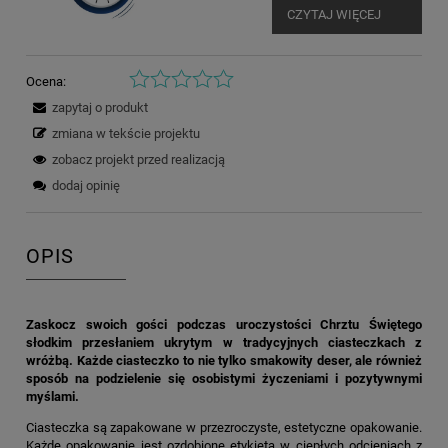
CZYTAJ WIĘCEJ
Ocena:
zapytaj o produkt
zmiana w tekście projektu
zobacz projekt przed realizacją
dodaj opinię
OPIS
Zaskocz swoich gości podczas uroczystości Chrztu Świętego
słodkim przesłaniem ukrytym w tradycyjnych ciasteczkach z
wróżbą. Każde ciasteczko to nie tylko smakowity deser, ale również
sposób na podzielenie się osobistymi życzeniami i pozytywnymi
myślami.
Ciasteczka są zapakowane w przezroczyste, estetyczne opakowanie.
Każde opakowanie jest ozdobione etykietą w ciepłych odcieniach z