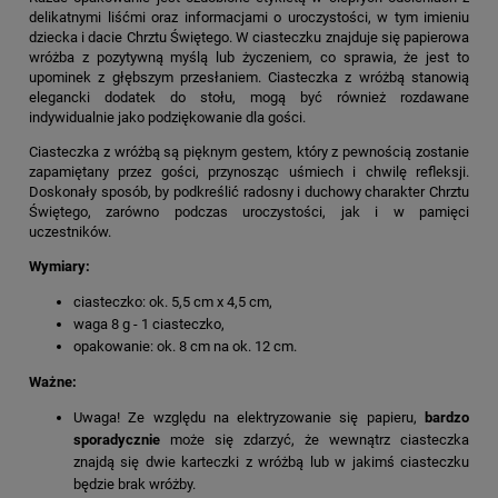
delikatnymi liśćmi oraz informacjami o uroczystości, w tym imieniu
dziecka i dacie Chrztu Świętego. W ciasteczku znajduje się papierowa
wróżba z pozytywną myślą lub życzeniem, co sprawia, że jest to
upominek z głębszym przesłaniem. Ciasteczka z wróżbą stanowią
elegancki dodatek do stołu, mogą być również rozdawane
indywidualnie jako podziękowanie dla gości.
Ciasteczka z wróżbą są pięknym gestem, który z pewnością zostanie
zapamiętany przez gości, przynosząc uśmiech i chwilę refleksji.
Doskonały sposób, by podkreślić radosny i duchowy charakter Chrztu
Świętego, zarówno podczas uroczystości, jak i w pamięci
uczestników.
Wymiary:
ciasteczko: ok. 5,5 cm x 4,5 cm,
waga 8 g - 1 ciasteczko,
opakowanie: ok. 8 cm na ok. 12 cm.
Ważne:
Uwaga! Ze względu na elektryzowanie się papieru,
bardzo
sporadycznie
może się zdarzyć, że wewnątrz ciasteczka
znajdą się dwie karteczki z wróżbą lub w jakimś ciasteczku
będzie brak wróżby.