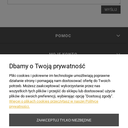
WYŚLIJ
POMOC
MOJE KONTO
Dbamy o Twoją prywatność
PŁATNOŚCI I DOSTAWA
Pliki cookies i pokrewne im technologie umożliwiają poprawne
działanie strony i pomagają nam dostosować ofertę do Twoich
potrzeb. Możesz zaakceptować wykorzystanie przez nas
INFORMACJE
wszystkich tych plików i przejść do sklepu lub dostosować użycie
plików do swoich preferencji, wybierając opcję "Dostosuj zgody".
Więcej o plikach cookies przeczytasz w naszej Polityce
prywatności.
DANE FIRMY
ZAAKCEPTUJ TYLKO NIEZBĘDNE